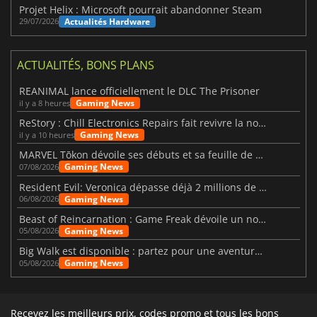
Projet Helix : Microsoft pourrait abandonner Steam
Actualités Hardware
29/07/2026
ACTUALITÉS, BONS PLANS
REANIMAL lance officiellement le DLC The Prisoner
Gaming News
il y a 8 heures
ReStory : Chill Electronics Repairs fait revivre la nostalgie des années 2000
Gaming News
il y a 10 heures
MARVEL Tōkon dévoile ses débuts et sa feuille de route
Gaming News
07/08/2026
Resident Evil: Veronica dépasse déjà 2 millions de wishlists
Gaming News
06/08/2026
Beast of Reincarnation : Game Freak dévoile un nouveau pari
Gaming News
05/08/2026
Big Walk est disponible : partez pour une aventure entre amis
Gaming News
05/08/2026
Recevez les meilleurs prix, codes promo et tous les bons