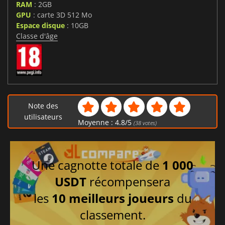
RAM
: 2GB
GPU
: carte 3D 512 Mo
Espace disque
: 10GB
Classe d'âge
Note des
utilisateurs
Moyenne :
4.8
/
5
(
38
votes)
Une cagnotte totale de
1 000
USDT
récompensera
les
10 meilleurs joueurs
du
classement.