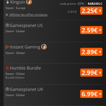
Kinguin
-20% :
code promo
RAB24DLC
Steam · Europe
2.25€
2.81€
Afficher les offres similaires
Gamesplanet US
2.59€
Steam · Global
Instant Gaming
2.89€
Steam · Global
Humble Bundle
2.99€
Steam · Global
Bundle Edition
Gamesplanet UK
6.99€
Steam · Global