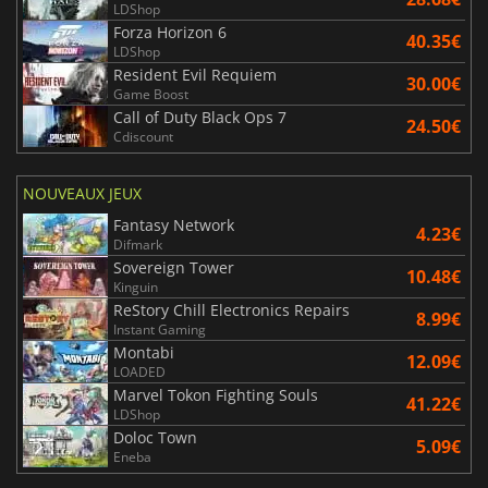
LDShop
Forza Horizon 6
40.35€
LDShop
Resident Evil Requiem
30.00€
Game Boost
Call of Duty Black Ops 7
24.50€
Cdiscount
NOUVEAUX JEUX
Fantasy Network
4.23€
Difmark
Sovereign Tower
10.48€
Kinguin
ReStory Chill Electronics Repairs
8.99€
Instant Gaming
Montabi
12.09€
LOADED
Marvel Tokon Fighting Souls
41.22€
LDShop
Doloc Town
5.09€
Eneba