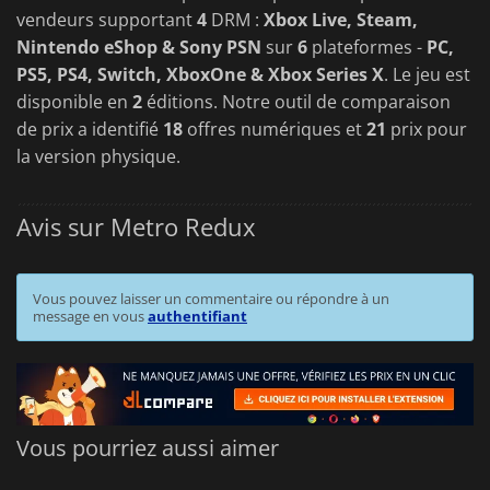
vendeurs supportant
4
DRM :
Xbox Live, Steam,
Nintendo eShop & Sony PSN
sur
6
plateformes -
PC,
PS5, PS4, Switch, XboxOne & Xbox Series X
. Le jeu est
disponible en
2
éditions. Notre outil de comparaison
de prix a identifié
18
offres numériques et
21
prix pour
la version physique.
Avis sur Metro Redux
Vous pouvez laisser un commentaire ou répondre à un
message en vous
authentifiant
Vous pourriez aussi aimer