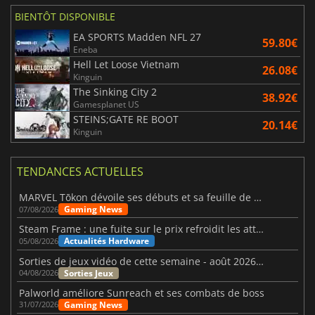
BIENTÔT DISPONIBLE
EA SPORTS Madden NFL 27
59.80€
Eneba
Hell Let Loose Vietnam
26.08€
Kinguin
The Sinking City 2
38.92€
Gamesplanet US
STEINS;GATE RE BOOT
20.14€
Kinguin
TENDANCES ACTUELLES
MARVEL Tōkon dévoile ses débuts et sa feuille de route
Gaming News
07/08/2026
Steam Frame : une fuite sur le prix refroidit les attentes VR
Actualités Hardware
05/08/2026
Sorties de jeux vidéo de cette semaine - août 2026 (semaine 32)
Sorties Jeux
04/08/2026
Palworld améliore Sunreach et ses combats de boss
Gaming News
31/07/2026