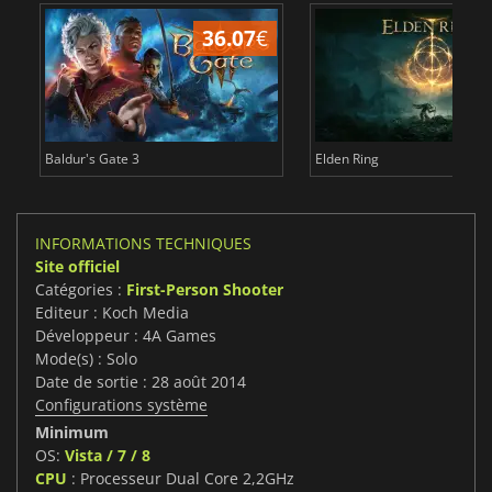
36.07
€
2
Baldur's Gate 3
Elden Ring
INFORMATIONS TECHNIQUES
Site officiel
Catégories :
First-Person Shooter
Editeur : Koch Media
Développeur : 4A Games
Mode(s) : Solo
Date de sortie : 28 août 2014
Configurations système
Minimum
OS:
Vista / 7 / 8
CPU
: Processeur Dual Core 2,2GHz