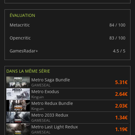
ÉVALUATION
Metacritic
84 / 100
Opencritic
83 / 100
GamesRadar+
4.5 / 5
DANS LA MÊME SÉRIE
Metro Saga Bundle
5.31€
GAMESEAL
Metro Exodus
2.64€
Kinguin
Metro Redux Bundle
2.03€
Kinguin
Metro 2033 Redux
1.34€
GAMESEAL
Metro Last Light Redux
1.19€
GAMESEAL