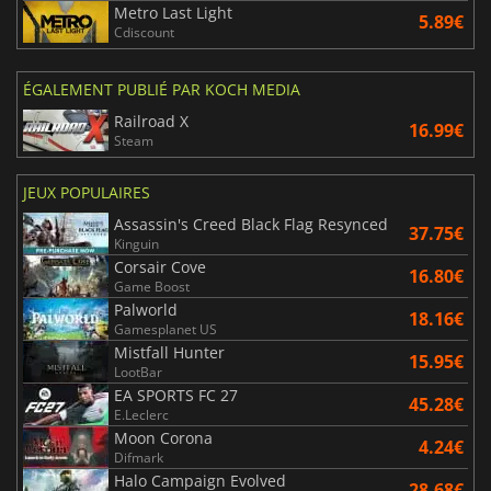
Metro Last Light
5.89€
Cdiscount
ÉGALEMENT PUBLIÉ PAR KOCH MEDIA
Railroad X
16.99€
Steam
JEUX POPULAIRES
Assassin's Creed Black Flag Resynced
37.75€
Kinguin
Corsair Cove
16.80€
Game Boost
Palworld
18.16€
Gamesplanet US
Mistfall Hunter
15.95€
LootBar
EA SPORTS FC 27
45.28€
E.Leclerc
Moon Corona
4.24€
Difmark
Halo Campaign Evolved
28.68€