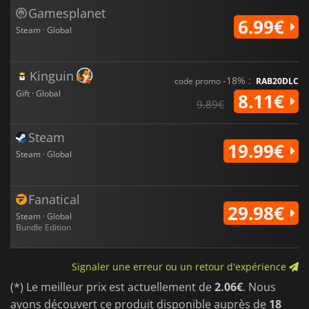
Gamesplanet
6.99€
Steam · Global
Kinguin
-18% :
code promo
RAB20DLC
Gift · Global
8.11€
9.89€
Steam
19.99€
Steam · Global
Fanatical
29.98€
Steam · Global
Bundle Edition
Signaler une erreur ou un retour d'expérience
(*) Le meilleur prix est actuellement de
2.06€
. Nous
avons découvert ce produit disponible auprès de
18