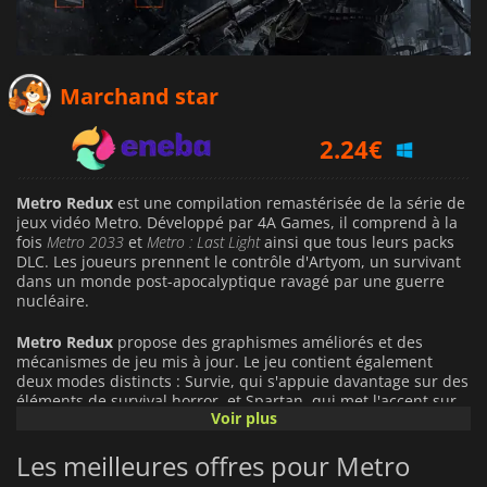
2.06
€
Marchand star
2.24
€
2.89
€
Metro Redux
est une compilation remastérisée de la série de
jeux vidéo Metro. Développé par 4A Games, il comprend à la
fois
Metro 2033
et
Metro : Last Light
ainsi que tous leurs packs
DLC. Les joueurs prennent le contrôle d'Artyom, un survivant
dans un monde post-apocalyptique ravagé par une guerre
nucléaire.
Metro Redux
propose des graphismes améliorés et des
mécanismes de jeu mis à jour. Le jeu contient également
deux modes distincts : Survie, qui s'appuie davantage sur des
éléments de survival horror, et Spartan, qui met l'accent sur
Voir plus
un gameplay plus orienté vers l'action. Les joueurs se frayent
un chemin à travers les vastes terrains vagues de Moscou,
Les meilleures offres pour Metro
explorant les tunnels souterrains et les ruines tout en
combattant de dangereux mutants à l'aide d'une variété