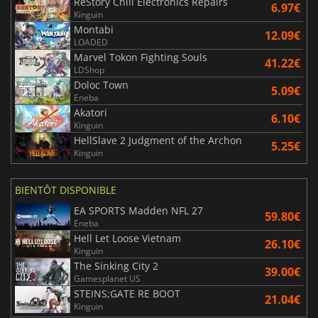
ReStory Chill Electronics Repairs
6.97€
Kinguin
Montabi
12.09€
LOADED
Marvel Tokon Fighting Souls
41.22€
LDShop
Doloc Town
5.09€
Eneba
Akatori
6.10€
Kinguin
HellSlave 2 Judgment of the Archon
5.25€
Kinguin
BIENTÔT DISPONIBLE
EA SPORTS Madden NFL 27
59.80€
Eneba
Hell Let Loose Vietnam
26.10€
Kinguin
The Sinking City 2
39.00€
Gamesplanet US
STEINS;GATE RE BOOT
21.04€
Kinguin