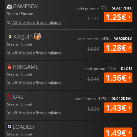
GAMESEAL
-17% :
code promo
SEAL17DLC
Steam · Europe
1.25€
1.51€
Afficher les offres similaires
Kinguin
-24% :
code promo
RAB28DLC
Steam · Global
1.28€
1.68€
Afficher les offres similaires
HRKGAME
-12% :
code promo
DLC12
Steam · Global
1.36€
1.54€
Afficher les offres similaires
K4G
-12% :
code promo
DLC12DEAL
Steam · Global
1.43€
1.63€
Afficher les offres similaires
LOADED
1.49€
Steam · Global