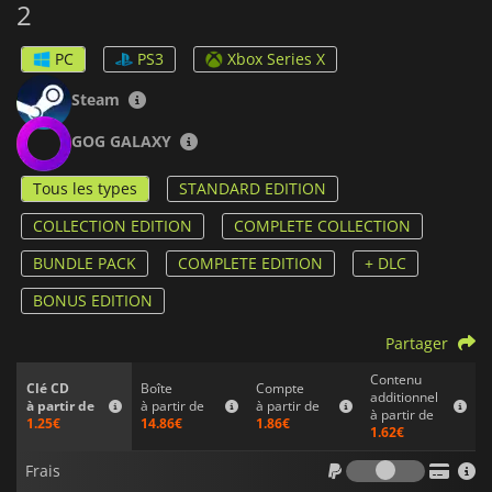
2
PC
PS3
Xbox Series X
Steam
GOG GALAXY
Tous les types
STANDARD EDITION
COLLECTION EDITION
COMPLETE COLLECTION
BUNDLE PACK
COMPLETE EDITION
+ DLC
BONUS EDITION
Partager
Contenu
Boîte
Compte
Clé CD
additionnel
à partir de
à partir de
à partir de
à partir de
14.86€
1.86€
1.25€
1.62€
Frais
Frais