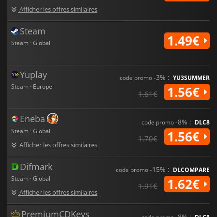
Afficher les offres similaires
Steam
1.49€
Steam · Global
Yuplay
-3% :
code promo
YU3SUMMER
Steam · Europe
1.56€
1.61€
Eneba
-8% :
code promo
DLC8
Steam · Global
1.56€
1.70€
Afficher les offres similaires
Difmark
-15% :
code promo
DLCOMPARE
Steam · Global
1.62€
1.91€
Afficher les offres similaires
PremiumCDKeys
-8% :