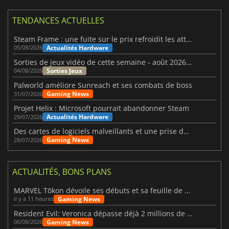
TENDANCES ACTUELLES
Steam Frame : une fuite sur le prix refroidit les attentes VR
Actualités Hardware
05/08/2026
Sorties de jeux vidéo de cette semaine - août 2026 (semaine 32)
Sorties Jeux
04/08/2026
Palworld améliore Sunreach et ses combats de boss
Gaming News
31/07/2026
Projet Helix : Microsoft pourrait abandonner Steam
Actualités Hardware
29/07/2026
Des cartes de logiciels malveillants et une prise de contrôle de Discord ont touché Meccha Chameleon
Gaming News
28/07/2026
ACTUALITÉS, BONS PLANS
MARVEL Tōkon dévoile ses débuts et sa feuille de route
Gaming News
il y a 11 heures
Resident Evil: Veronica dépasse déjà 2 millions de wishlists
Gaming News
06/08/2026