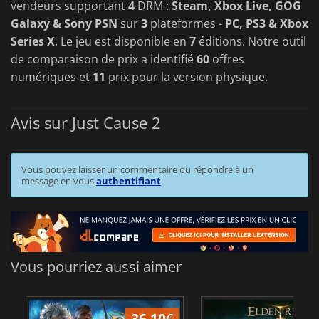
vendeurs supportant
4
DRM :
Steam, Xbox Live, GOG
Galaxy & Sony PSN
sur
3
plateformes -
PC, PS3 & Xbox
Series X
. Le jeu est disponible en
7
éditions. Notre outil
de comparaison de prix a identifié
60
offres
numériques et
11
prix pour la version physique.
Avis sur Just Cause 2
Vous pouvez laisser un commentaire ou répondre à un
message en vous
authentifiant
Vous pourriez aussi aimer
36.10
€
2