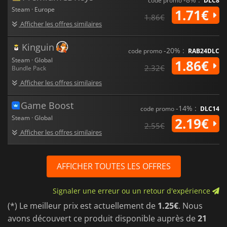
code promo
DLC8
Steam · Europe
1.71€
1.86€
Afficher les offres similaires
Kinguin
-20% :
code promo
RAB24DLC
Steam · Global
1.86€
2.32€
Bundle Pack
Afficher les offres similaires
Game Boost
-14% :
code promo
DLC14
Steam · Global
2.19€
2.55€
Afficher les offres similaires
AFFICHER TOUTES LES OFFRES
Signaler une erreur ou un retour d'expérience
(*) Le meilleur prix est actuellement de
1.25€
. Nous
avons découvert ce produit disponible auprès de
21