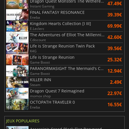
Dragon Quest Monsters The Withered World
47.49€
Instant Gaming
FINAL FANTASY RESONANCE
39.39€
Eneba
Kingdom Hearts Collection [I III]
69.99€
E.Leclerc
The Adventures of Elliot The Millennium Tales
42.60€
Cdiscount
Life is Strange Reunion Twin Pack
39.56€
K4G
Life is Strange Reunion
25.32€
Game Boost
PARANORMASIGHT The Mermaid's Curse
12.94€
Game Boost
KILLER INN
2.49€
Steam
Dragon Quest 7 Reimagined
22.97€
momox shop
OCTOPATH TRAVELER 0
16.55€
Eneba
JEUX POPULAIRES