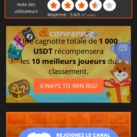
Allemand
Note des
Italien
utilisateurs
Moyenne :
3.6
/
5
(
97
votes)
Russe
Une cagnotte totale de
1 000
USDT
récompensera
les
10 meilleurs joueurs
du
classement.
4 WAYS TO WIN BIG!