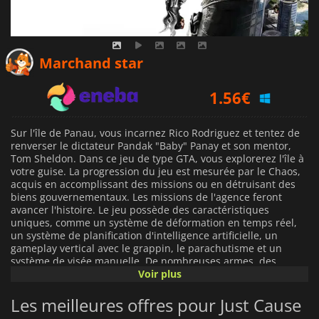
1.28
€
Marchand star
1.56
€
2.45
€
Sur l'île de Panau, vous incarnez Rico Rodriguez et tentez de
renverser le dictateur Pandak "Baby" Panay et son mentor,
Tom Sheldon. Dans ce jeu de type GTA, vous explorerez l'île à
votre guise. La progression du jeu est mesurée par le Chaos,
acquis en accomplissant des missions ou en détruisant des
biens gouvernementaux. Les missions de l'agence feront
avancer l'histoire. Le jeu possède des caractéristiques
uniques, comme un système de déformation en temps réel,
un système de planification d'intelligence artificielle, un
gameplay vertical avec le grappin, le parachutisme et un
système de visée manuelle. De nombreuses armes, des
véhicules aériens et terrestres, un marché noir et bien
Voir plus
d'autres choses vous attendent dans
Just Cause 2
.
Les meilleures offres pour Just Cause