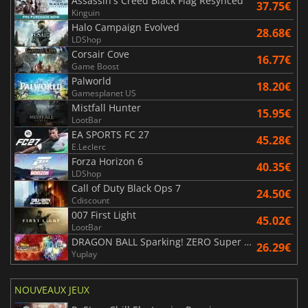
Assassin's Creed Black Flag Resynced
37.75€
Kinguin
Halo Campaign Evolved
28.68€
LDShop
Corsair Cove
16.77€
Game Boost
Palworld
18.20€
Gamesplanet US
Mistfall Hunter
15.95€
LootBar
EA SPORTS FC 27
45.28€
E.Leclerc
Forza Horizon 6
40.35€
LDShop
Call of Duty Black Ops 7
24.50€
Cdiscount
007 First Light
45.02€
LootBar
DRAGON BALL Sparking! ZERO Super Limit Breaking NEO
26.29€
Yuplay
NOUVEAUX JEUX