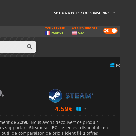
SE CONNECTER OU S'INSCRIRE
YOU ARE HERE
WE ALSO SUPPORT
Dark
FRANCE
USA
mode
PC
4.59
€
PC
lement de
3.29€
. Nous avons découvert ce produit
rs supportant
Steam
sur
PC
. Le jeu est disponible en
 outil de comparaison de prix a identifié
2
offres