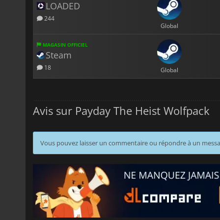
LOADED
244
Global
MAGASIN OFFICIEL
Steam
18
Global
Avis sur Payday The Heist Wolfpack
Vous pouvez laisser un commentaire ou répondre à un mess