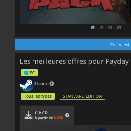
Ce jeu est
Les meilleures offres pour Payday
PC
Steam
Tous les types
STANDARD EDITION
Clé CD
à partir de
3.29€