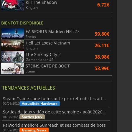
Kill The Shadow
6.72€
Kinguin
BIENTÔT DISPONIBLE
EA SPORTS Madden NFL 27
59.80€
Eneba
Hell Let Loose Vietnam
26.11€
Kinguin
The Sinking City 2
38.98€
Gamesplanet US
STEINS;GATE RE BOOT
53.99€
Steam
TENDANCES ACTUELLES
Steam Frame : une fuite sur le prix refroidit les attentes VR
Actualités Hardware
05/08/2026
Sorties de jeux vidéo de cette semaine - août 2026 (semaine 32)
Sorties Jeux
04/08/2026
Palworld améliore Sunreach et ses combats de boss
Gaming News
31/07/2026