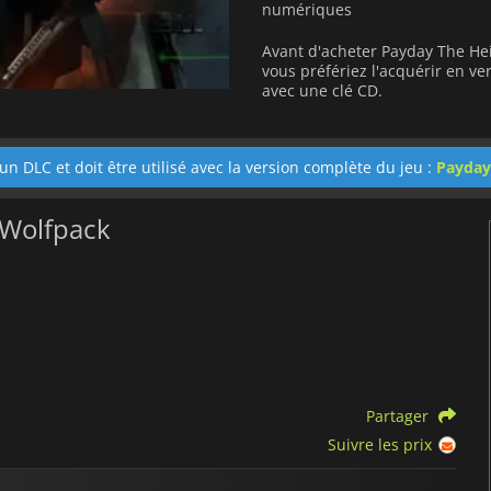
numériques
Avant d'acheter Payday The Hei
vous préfériez l'acquérir en 
avec une clé CD.
 un DLC et doit être utilisé avec la version complète du jeu :
Payday:
 Wolfpack
Partager
Suivre les prix