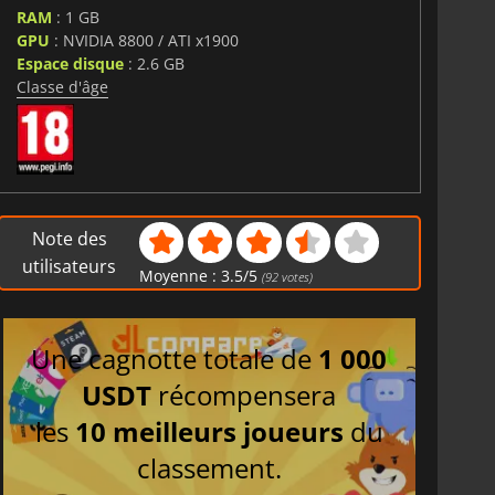
RAM
: 1 GB
GPU
: NVIDIA 8800 / ATI x1900
Espace disque
: 2.6 GB
Classe d'âge
Note des
utilisateurs
Moyenne :
3.5
/
5
(
92
votes)
Une cagnotte totale de
1 000
USDT
récompensera
les
10 meilleurs joueurs
du
classement.