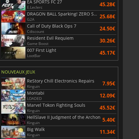
EA SPORTS FC 27
45.28€
E.Leclerc
DRAGON BALL Sparking! ZERO Super Limit Breaking NEO
25.68€
G2A
Call of Duty Black Ops 7
24.50€
Cdiscount
Resident Evil Requiem
30.26€
Game Boost
007 First Light
45.17€
LootBar
NOUVEAUX JEUX
ReStory Chill Electronics Repairs
7.95€
Kinguin
Montabi
12.09€
LOADED
Marvel Tokon Fighting Souls
45.52€
Kinguin
HellSlave II Judgment of the Archon
5.40€
Kinguin
Big Walk
11.34€
Kinguin