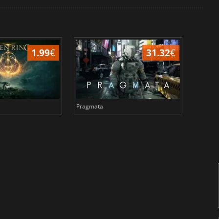
1.99
€
31.32
€
Pragmata
Total 