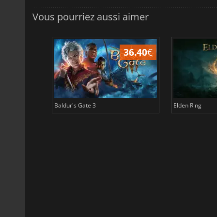
Vous pourriez aussi aimer
45.17
€
36.40
€
Baldur's Gate 3
Elden Ring