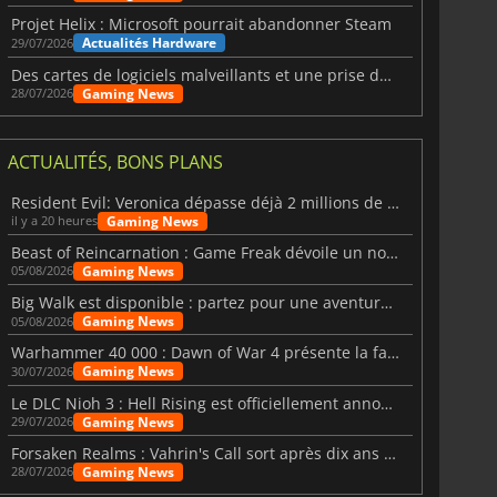
Projet Helix : Microsoft pourrait abandonner Steam
Actualités Hardware
29/07/2026
Des cartes de logiciels malveillants et une prise de contrôle de Discord ont touché Meccha Chameleon
Gaming News
28/07/2026
ACTUALITÉS, BONS PLANS
Resident Evil: Veronica dépasse déjà 2 millions de wishlists
Gaming News
il y a 20 heures
Beast of Reincarnation : Game Freak dévoile un nouveau pari
Gaming News
05/08/2026
Big Walk est disponible : partez pour une aventure entre amis
Gaming News
05/08/2026
Warhammer 40 000 : Dawn of War 4 présente la faction des Nécrons
Gaming News
30/07/2026
Le DLC Nioh 3 : Hell Rising est officiellement annoncé
Gaming News
29/07/2026
Forsaken Realms : Vahrin's Call sort après dix ans de développement
Gaming News
28/07/2026