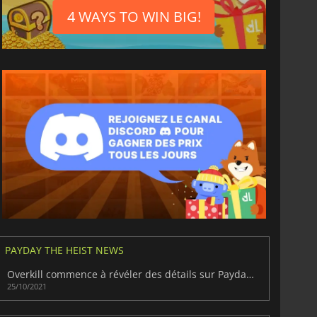
4 WAYS TO WIN BIG!
6.77
€
15.48
€
War WARHAMMER 3
Lies Of P
PAYDAY THE HEIST NEWS
Overkill commence à révéler des détails sur Payday 3
25/10/2021