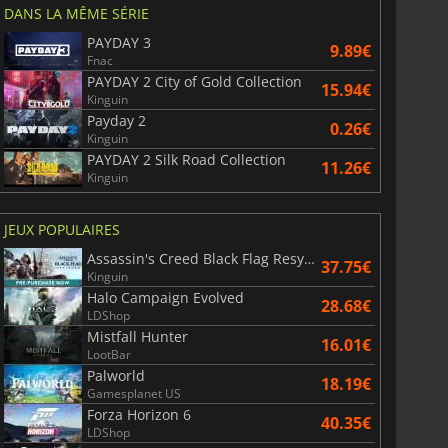
DANS LA MÊME SÉRIE
PAYDAY 3
9.89€
Fnac
PAYDAY 2 City of Gold Collection
15.94€
Kinguin
Payday 2
0.26€
Kinguin
PAYDAY 2 Silk Road Collection
11.26€
Kinguin
JEUX POPULAIRES
Assassin's Creed Black Flag Resynced
37.75€
Kinguin
Halo Campaign Evolved
28.68€
LDShop
Mistfall Hunter
16.01€
LootBar
Palworld
18.19€
Gamesplanet US
Forza Horizon 6
40.35€
LDShop