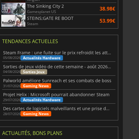
The Sinking City 2
38.98€
Gamesplanet US
STEINS;GATE RE BOOT
53.99€
Steam
TENDANCES ACTUELLES
Steam Frame : une fuite sur le prix refroidit les attentes VR
Actualités Hardware
05/08/2026
Sorties de jeux vidéo de cette semaine - août 2026 (semaine 32)
Sorties Jeux
04/08/2026
Palworld améliore Sunreach et ses combats de boss
Gaming News
31/07/2026
Projet Helix : Microsoft pourrait abandonner Steam
Actualités Hardware
29/07/2026
Des cartes de logiciels malveillants et une prise de contrôle de Discord ont touché Meccha Chameleon
Gaming News
28/07/2026
ACTUALITÉS, BONS PLANS