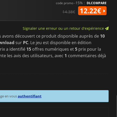
-15% :
code promo
DLCOMPARE
12.22€
14.38€
Signaler une erreur ou un retour d'expérience
s avons découvert ce produit disponible auprès de
10
ownload
sur
PC
. Le jeu est disponible en édition
ix a identifié
15
offres numériques et
5
prix pour la
te les avis des utilisateurs, avec
1
commentaires déjà
age en vous
authentifiant