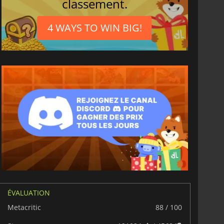
classement.
4 WAYS TO WIN BIG!
ÉVALUATION
Metacritic
88 / 100