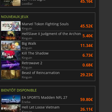
45.16€
LootBar
NOUVEAUX JEUX
Marvel Tokon Fighting Souls
45.52€
Kinguin
HellSlave II Judgment of the Archon
5.40€
Kinguin
Big Walk
11.34€
Kinguin
Kill The Shadow
6.73€
Kinguin
Retrowave 2
0.68€
Kinguin
Beast of Reincarnation
29.23€
Kinguin
BIENTÔT DISPONIBLE
EA SPORTS Madden NFL 27
59.80€
Eneba
Hell Let Loose Vietnam
26.11€
Kinguin