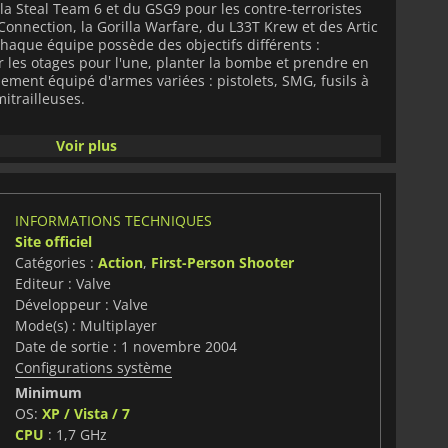
 Steal Team 6 et du GSG9 pour les contre-terroristes
Connection, la Gorilla Warfare, du L33T Krew et des Artic
Chaque équipe possède des objectifs différents :
les otages pour l'une, planter la bombe et prendre en
idement équipé d'armes variées : pistolets, SMG, fusils à
itrailleuses.
,
Counter
Strike
:
Source
reste le FPS incontournable et
Voir plus
INFORMATIONS TECHNIQUES
Site officiel
Catégories :
Action
,
First-Person Shooter
Editeur : Valve
Développeur : Valve
Mode(s) : Multiplayer
Date de sortie : 1 novembre 2004
Configurations système
Minimum
OS:
XP / Vista / 7
CPU
: 1,7 GHz