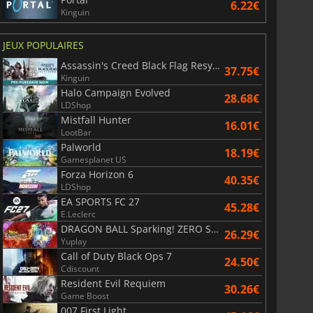
6.22€
Kinguin
JEUX POPULAIRES
Assassin's Creed Black Flag Resynced
37.75€
Kinguin
Halo Campaign Evolved
28.68€
LDShop
Mistfall Hunter
16.01€
LootBar
Palworld
18.19€
Gamesplanet US
Forza Horizon 6
40.35€
LDShop
EA SPORTS FC 27
45.28€
E.Leclerc
DRAGON BALL Sparking! ZERO Super Limit Breaking NEO
26.29€
Yuplay
Call of Duty Black Ops 7
24.50€
Cdiscount
Resident Evil Requiem
30.26€
Game Boost
007 First Light