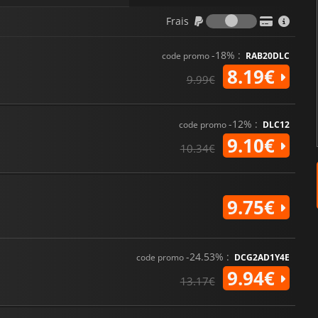
Frais
Frais
-18% :
code promo
RAB20DLC
8.19€
9.99€
-12% :
code promo
DLC12
9.10€
10.34€
9.75€
-24.53% :
code promo
DCG2AD1Y4E
9.94€
13.17€