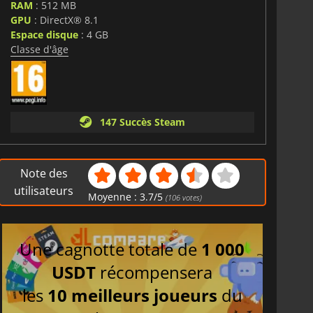
RAM
: 512 MB
GPU
: DirectX® 8.1
Espace disque
: 4 GB
Classe d'âge
147 Succès Steam
Note des
utilisateurs
Moyenne :
3.7
/
5
(
106
votes)
Une cagnotte totale de
1 000
USDT
récompensera
les
10 meilleurs joueurs
du