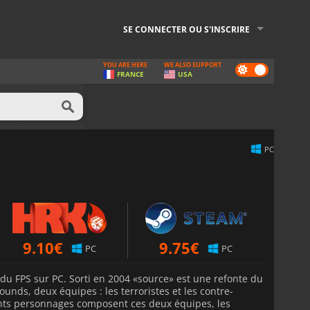
SE CONNECTER OU S'INSCRIRE
YOU ARE HERE
WE ALSO SUPPORT
Dark
FRANCE
USA
mode
PC
9.10
€
9.75
€
PC
PC
 du FPS sur PC. Sorti en 2004 «source» est une refonte du
ounds, deux équipes : les terroristes et les contre-
érents personnages composent ces deux équipes, les