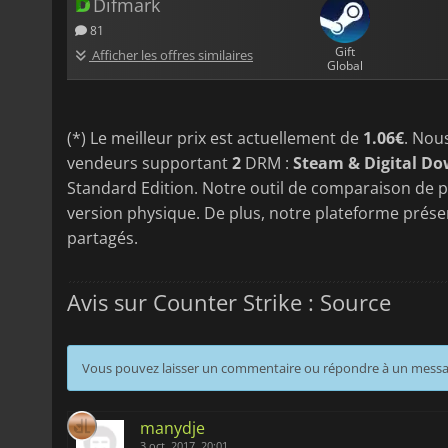
Difmark
81
Gift
Afficher les offres similaires
Global
(*) Le meilleur prix est actuellement de
1.06€
. Nou
vendeurs supportant
2
DRM :
Steam & Digital D
Standard Edition. Notre outil de comparaison de pr
version physique. De plus, notre plateforme présen
partagés.
Avis sur Counter Strike : Source
Vous pouvez laisser un commentaire ou répondre à un mess
manydje
3 oct. 2017, 20:01