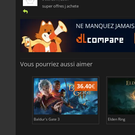
super offres j achete
Vous pourriez aussi aimer
45.16
€
36.40
€
Baldur's Gate 3
Elden Ring