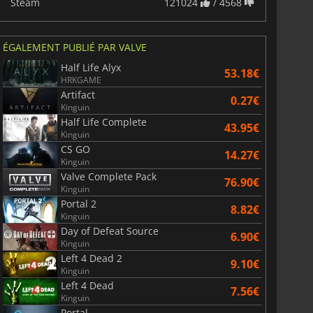
Steam
121024
/ 4568
ÉGALEMENT PUBLIÉ PAR VALVE
Half Life Alyx
53.18€
HRKGAME
Artifact
0.27€
Kinguin
Half Life Complete
43.95€
Kinguin
CS GO
14.27€
Kinguin
Valve Complete Pack
76.90€
Kinguin
6.77
€
15.48
€
Portal 2
8.82€
Kinguin
Day of Defeat Source
6.90€
Kinguin
Left 4 Dead 2
9.10€
Kinguin
War WARHAMMER 3
Lies Of P
Left 4 Dead
7.56€
Kinguin
Portal