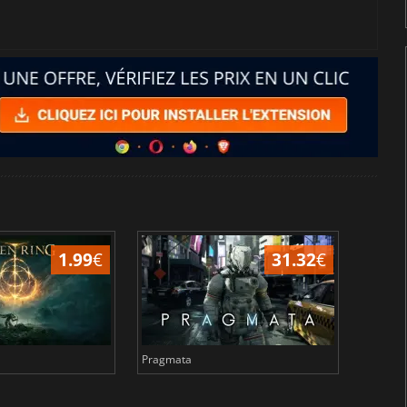
1.99
€
31.32
€
Pragmata
Total 