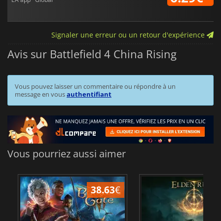
Signaler une erreur ou un retour d'expérience
Avis sur Battlefield 4 China Rising
Vous pouvez laisser un commentaire ou répondre à un
message en vous
authentifiant
Vous pourriez aussi aimer
38.63
€
1