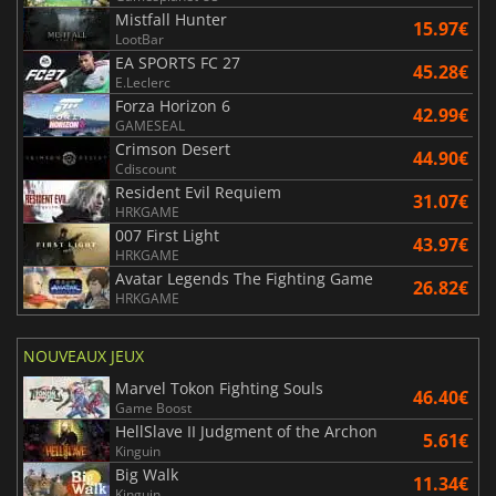
Mistfall Hunter
15.97€
LootBar
EA SPORTS FC 27
45.28€
E.Leclerc
Forza Horizon 6
42.99€
GAMESEAL
Crimson Desert
44.90€
Cdiscount
Resident Evil Requiem
31.07€
HRKGAME
007 First Light
43.97€
HRKGAME
Avatar Legends The Fighting Game
26.82€
HRKGAME
NOUVEAUX JEUX
Marvel Tokon Fighting Souls
46.40€
Game Boost
HellSlave II Judgment of the Archon
5.61€
Kinguin
Big Walk
11.34€
Kinguin