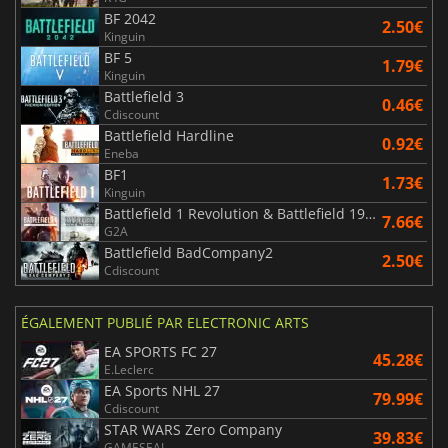
BF 2042
2.50€
Kinguin
BF 5
1.79€
Kinguin
Battlefield 3
0.46€
Cdiscount
Battlefield Hardline
0.92€
Eneba
BF1
1.73€
Kinguin
Battlefield 1 Revolution & Battlefield 1943 Bundle
7.66€
G2A
Battlefield BadCompany2
2.50€
Cdiscount
ÉGALEMENT PUBLIÉ PAR ELECTRONIC ARTS
EA SPORTS FC 27
45.28€
E.Leclerc
EA Sports NHL 27
79.99€
Cdiscount
STAR WARS Zero Company
39.83€
GAMESEAL