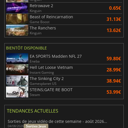
Retrowave 2
0.65€
Kinguin
Beast of Reincarnation
31.13€
Game Boost
The Ranchers
13.62€
Kinguin
BIENTÔT DISPONIBLE
EA SPORTS Madden NFL 27
59.80€
Eneba
Hell Let Loose Vietnam
28.99€
Instant Gaming
The Sinking City 2
38.94€
Gamesplanet US
STEINS;GATE RE BOOT
53.99€
Steam
TENDANCES ACTUELLES
Sorties de jeux vidéo de cette semaine - août 2026 (semaine 32)
Sorties Jeux
04/08/2026