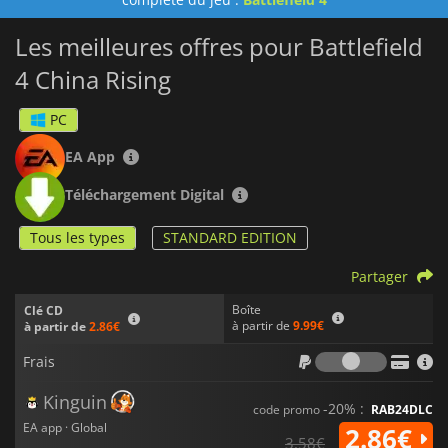
Les meilleures offres pour Battlefield
4 China Rising
PC
EA App
Téléchargement Digital
Tous les types
STANDARD EDITION
Partager
Boîte
Clé CD
à partir de
9.99€
à partir de
2.86€
Frais
Frais
Kinguin
-20% :
code promo
RAB24DLC
EA app · Global
2.86€
3.58€