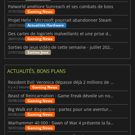
Palworld améliore Sunreach et ses combats de boss
Gaming News
31/07/2026
Projet Helix : Microsoft pourrait abandonner Steam
Actualités Hardware
29/07/2026
Des cartes de logiciels malveillants et une prise de contrôle de Discord ont touché Meccha Chameleon
Gaming News
28/07/2026
Sorties de jeux vidéo de cette semaine - juillet 2026 (semaine 31)
Sorties Jeux
27/07/2026
ACTUALITÉS, BONS PLANS
Resident Evil: Veronica dépasse déjà 2 millions de wishlists
Gaming News
il y a 2 heures
Beast of Reincarnation : Game Freak dévoile un nouveau pari
Gaming News
05/08/2026
Big Walk est disponible : partez pour une aventure entre amis
Gaming News
05/08/2026
Warhammer 40 000 : Dawn of War 4 présente la faction des Nécrons
Gaming News
30/07/2026