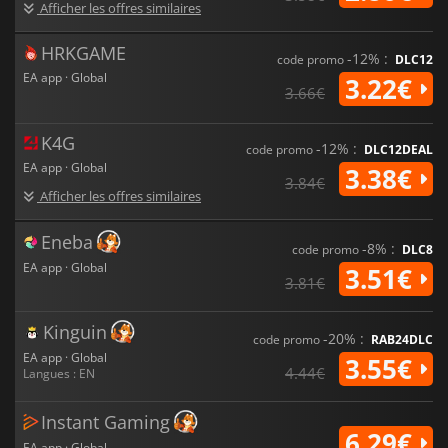
Afficher les offres similaires
HRKGAME
-12% :
code promo
DLC12
EA app · Global
3.22€
3.66€
K4G
-12% :
code promo
DLC12DEAL
EA app · Global
3.38€
3.84€
Afficher les offres similaires
Eneba
-8% :
code promo
DLC8
EA app · Global
3.51€
3.81€
Kinguin
-20% :
code promo
RAB24DLC
EA app · Global
3.55€
4.44€
Langues : EN
Instant Gaming
6.29€
EA app · Global