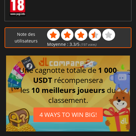
Note des
utilisateurs
Moyenne :
3.3
/
5
(
197
votes)
Une cagnotte totale de
1 000
USDT
récompensera
les
10 meilleurs joueurs
du
classement.
4 WAYS TO WIN BIG!