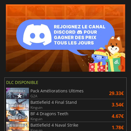
DLC DISPONIBLE
Pack Améliorations Ultimes
29.33€
G2A
Battlefield 4 Final Stand
3.54€
Kinguin
BF 4 Dragons Teeth
4.67€
Kinguin
Battlefield 4 Naval Strike
1.78€
Kinguin