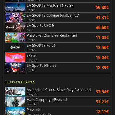
EA SPORTS Madden NFL 27
59.80€
Eneba
EA SPORTS College Football 27
41.31€
Eneba
EA Sports UFC 6
46.60€
K4G
Plants vs. Zombies Replanted
11.03€
Eneba
EA SPORTS FC 26
13.56€
Eneba
skate.
15.04€
Kinguin
EA Sports NHL 26
18.39€
Eneba
JEUX POPULAIRES
Assassin's Creed Black Flag Resynced
33.54€
Kinguin
Halo Campaign Evolved
31.21€
LootBar
Palworld
18.17€
Gamesplanet US