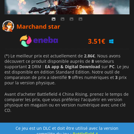
2.86
€
Marchand star
3.51
€
6.29
€
(*) Le meilleur prix est actuellement de
2.86€
. Nous avons
découvert ce produit disponible auprès de
8
vendeurs
supportant
2
DRM :
EA app & Digital Download
sur
PC
. Le jeu
est disponible en édition Standard Edition. Notre outil de
comparaison de prix a identifié
9
offres numériques et
3
prix
pour la version physique.
Avant d'acheter Battlefield 4 China Rising, prenez le temps de
comparer les prix, que vous préfériez l'acquérir en version
physique en magasin ou en version numérique avec une clé
CD.
Ce jeu est un DLC et doit être utilisé avec la version
complète du jeu :
Battlefield 4