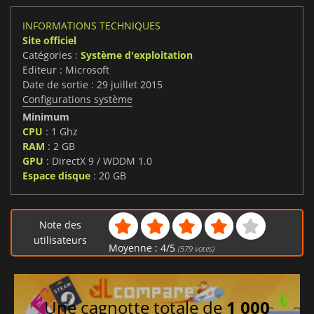
INFORMATIONS TECHNIQUES
Site officiel
Catégories :
Système d'exploitation
Editeur : Microsoft
Date de sortie : 29 juillet 2015
Configurations système
Minimum
CPU
: 1 Ghz
RAM
: 2 GB
GPU
: DirectX 9 / WDDM 1.0
Espace disque
: 20 GB
Note des
utilisateurs
Moyenne :
4
/
5
(
579
votes)
Une cagnotte totale de
1 000