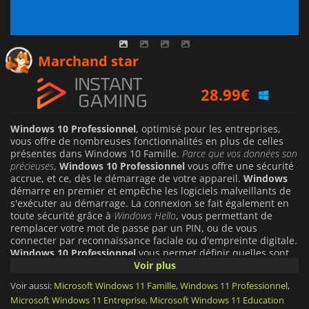
8.07
€
Marchand star
28.99
€
0.69
€
Windows 10 Professionnel
, optimisé pour les entreprises,
vous offre de nombreuses fonctionnalités en plus de celles
présentes dans Windows 10 Famille.
Parce que vos données son
précieuses
,
Windows 10 Professionnel
vous offre une sécurité
accrue, et ce, dès le démarrage de votre appareil.
Windows
démarre en premier et empêche les logiciels malveillants de
s'exécuter au démarrage. La connexion se fait également en
toute sécurité grâce à
Windows Hello
, vous permettant de
remplacer votre mot de passe par un PIN, ou de vous
connecter par reconnaissance faciale ou d'empreinte digitale.
Windows 10 Professionnel
vous permet définir quelles sont
vos données à protéger,
en filtrant l'accès des utilisateurs et des
Voir plus
applications grâce à WIP
(Protection de Informations Windows),
Voir aussi:
Microsoft Windows 11 Famille
,
Windows 11 Professionnel
,
et ce sur tous vos appareils. Vous pouvez également gérer les
Microsoft Windows 11 Entreprise
,
Microsoft Windows 11 Education
accès des appareils aux données et ressources de votre