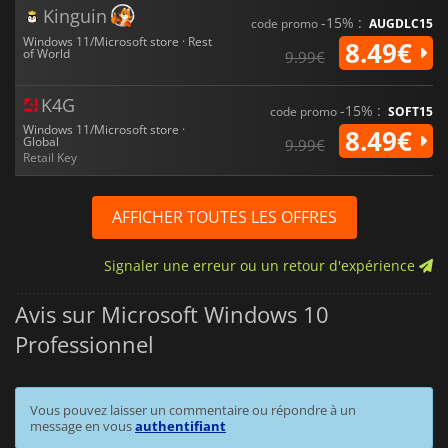
Kinguin
-15% :
code promo
AUGDLC15
Windows 11/Microsoft store · Rest
8.49€
of World
9.99€
K4G
-15% :
code promo
SOFT15
Windows 11/Microsoft store ·
8.49€
Global
9.99€
Retail Key
AFFICHER TOUTES LES OFFRES
Signaler une erreur ou un retour d'expérience
Avis sur Microsoft Windows 10
Professionnel
Vous pouvez laisser un commentaire ou répondre à un
message en vous
authentifiant