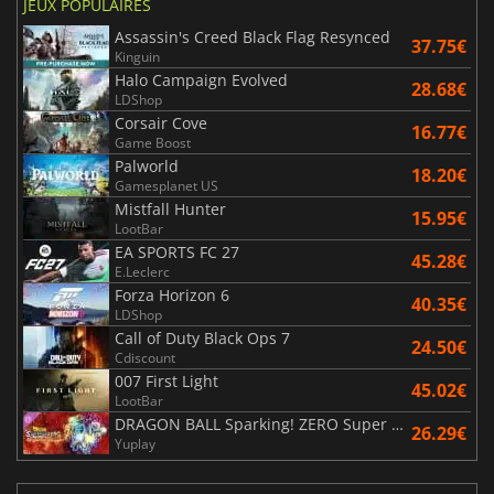
JEUX POPULAIRES
Assassin's Creed Black Flag Resynced
37.75€
Kinguin
Halo Campaign Evolved
28.68€
LDShop
Corsair Cove
16.77€
Game Boost
Palworld
18.20€
Gamesplanet US
Mistfall Hunter
15.95€
LootBar
EA SPORTS FC 27
45.28€
E.Leclerc
Forza Horizon 6
40.35€
LDShop
Call of Duty Black Ops 7
24.50€
Cdiscount
007 First Light
45.02€
LootBar
DRAGON BALL Sparking! ZERO Super Limit Breaking NEO
26.29€
Yuplay