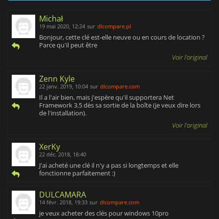
Michał
19 mai 2020, 12:24
sur
dlcompare.pl
Bonjour, cette clé est-elle neuve ou en cours de location ?
Parce qu'il peut être
Voir l'original
Zenn Kyle
22 janv. 2019, 10:04
sur
dlcompare.com
Il a l'air bien, mais j'espère qu'il supportera Net
Framework 3.5 dès sa sortie de la boîte (je veux dire lors
de l'installation).
Voir l'original
XerKy
22 déc. 2018, 18:40
J'ai acheté une clé il n'y a pas si longtemps et elle
fonctionne parfaitement :)
DULCAMARA
14 févr. 2018, 19:33
sur
dlcompare.com
je veux acheter des clés pour windows 10pro