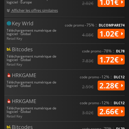
1.01€
logiciel · Europe
2.02€
virtuelles à l'aide d'Hyper-V
.
Windows 10 Professionnel
propose
également toutes les nouveautés et fonctionnalités présentes
Afficher les offres similaires
dans l'édition Famille,
le Menu Démarrer, Microsoft Edge, Cortana,
Continuum, Windows Defender, One Drive...
Key Wrld
-75% :
code promo
DLCOMPARE74
Téléchargement numérique de
1.02€
logiciel · Global
4.08€
Retail Key
Bitcodes
-78% :
code promo
DL78
Téléchargement numérique de
1.72€
logiciel · Global
7.83€
Retail Key
HRKGAME
-12% :
code promo
DLC12
Téléchargement numérique de
2.28€
logiciel · Global
2.59€
HRKGAME
-12% :
code promo
DLC12
Téléchargement numérique de
2.66€
logiciel · Global
3.02€
Retail Key
Bitcodes
-70% :
code promo
DL70