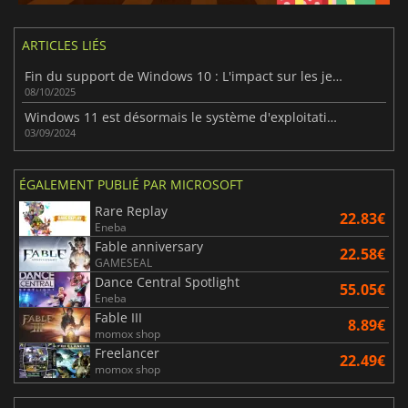
ARTICLES LIÉS
Fin du support de Windows 10 : L'impact sur les jeux sur PC expliqué
08/10/2025
Windows 11 est désormais le système d'exploitation le plus utilisé par les joueurs sur Steam, dépassant Windows 10.
03/09/2024
ÉGALEMENT PUBLIÉ PAR MICROSOFT
Rare Replay
22.83€
Eneba
Fable anniversary
22.58€
GAMESEAL
Dance Central Spotlight
55.05€
Eneba
Fable III
8.89€
momox shop
Freelancer
22.49€
momox shop