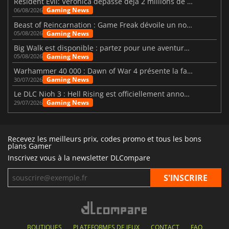
Resident Evil: Veronica dépasse déjà 2 millions de wishlists
Gaming News
06/08/2026
Beast of Reincarnation : Game Freak dévoile un nouveau pari
Gaming News
05/08/2026
Big Walk est disponible : partez pour une aventure entre amis
Gaming News
05/08/2026
Warhammer 40 000 : Dawn of War 4 présente la faction des Nécrons
Gaming News
30/07/2026
Le DLC Nioh 3 : Hell Rising est officiellement annoncé
Gaming News
29/07/2026
Recevez les meilleurs prix, codes promo et tous les bons
plans Gamer
Inscrivez vous à la newsletter DLCompare
BOUTIQUES
PLATEFORMES DE JEUX
CONTACT
FAQ