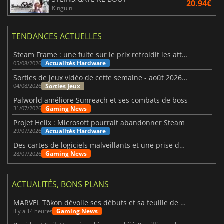
20.94€
Kinguin
TENDANCES ACTUELLES
Steam Frame : une fuite sur le prix refroidit les attentes VR
Actualités Hardware
05/08/2026
Sorties de jeux vidéo de cette semaine - août 2026 (semaine 32)
Sorties Jeux
04/08/2026
Palworld améliore Sunreach et ses combats de boss
Gaming News
31/07/2026
Projet Helix : Microsoft pourrait abandonner Steam
Actualités Hardware
29/07/2026
Des cartes de logiciels malveillants et une prise de contrôle de Discord ont touché Meccha Chameleon
Gaming News
28/07/2026
ACTUALITÉS, BONS PLANS
MARVEL Tōkon dévoile ses débuts et sa feuille de route
Gaming News
il y a 14 heures