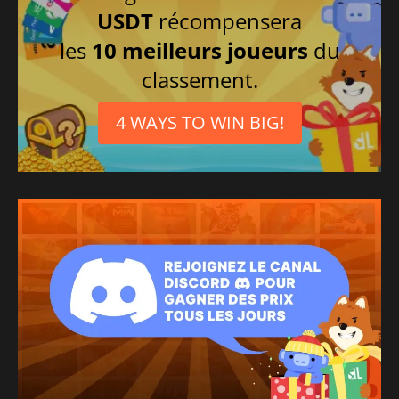
USDT
récompensera
les
10 meilleurs joueurs
du
classement.
4 WAYS TO WIN BIG!