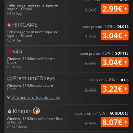
Téléchargement numérique de
2.99€
logiciel · Global
9.96€
OEM Key
HRKGAME
-12% :
code promo
DLC12
Téléchargement numérique de
3.04€
logiciel · Global
3.45€
OEM Key
K4G
-15% :
code promo
SOFT15
Windows 11/Microsoft store ·
3.04€
Global
3.58€
OEM Key
PremiumCDKeys
-8% :
code promo
DLC8
Windows 11/Microsoft store ·
3.22€
Global
3.50€
Afficher les offres similaires
Kinguin
-15% :
code promo
AUGDLC15
Windows 11/Microsoft store · Rest
8.07€
of World
9.49€
OEM Edition