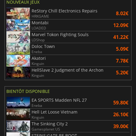
NOUVEAUX JEUX
ReStory Chill Electronics Repairs
8.02€
HRKGAME
Montabi
12.09€
LOADED
Marvel Tokon Fighting Souls
41.22€
LDShop
Doloc Town
5.09€
Eneba
Akatori
7.78€
Kinguin
HellSlave 2 Judgment of the Archon
5.20€
Kinguin
BIENTÔT DISPONIBLE
EA SPORTS Madden NFL 27
59.80€
Eneba
Hell Let Loose Vietnam
26.10€
Kinguin
The Sinking City 2
39.00€
Gamesplanet US
STEINS;GATE RE BOOT