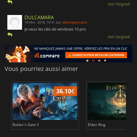
Voir l'original
DULCAMARA
14 févr. 2018, 19:31
sur
dlcompare.com
Je veux les clés de windows 10 pro
Voir l'original
Vous pourriez aussi aimer
36.10
€
2
Baldur's Gate 3
Elden Ring