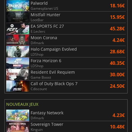
Palworld
18.16€
Gamesplanet US
Mistfall Hunter
15.95€
LootBar
EA SPORTS FC 27
45.28€
E.Leclerc
Moon Corona
4.24€
Difmark
Halo Campaign Evolved
28.68€
LDShop
Forza Horizon 6
40.35€
LDShop
Resident Evil Requiem
30.00€
Game Boost
Call of Duty Black Ops 7
24.50€
Cdiscount
NOUVEAUX JEUX
Fantasy Network
4.23€
Difmark
Sovereign Tower
10.48€
Kinguin