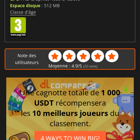
Espace disque
: 512 MB
Classe d'âge
Note des
utilisateurs
Moyenne :
4.9
/
5
(
20
votes)
Une cagnotte totale de
1 000
USDT
récompensera
les
10 meilleurs joueurs
du
classement.
4 WAYS TO WIN BIG!