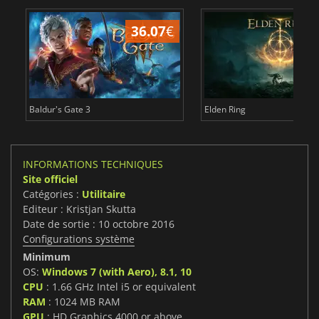
36.07
€
2
Baldur's Gate 3
Elden Ring
INFORMATIONS TECHNIQUES
Site officiel
Catégories :
Utilitaire
Editeur : Kristjan Skutta
Date de sortie : 10 octobre 2016
Configurations système
Minimum
OS:
Windows 7 (with Aero), 8.1, 10
CPU
: 1.66 GHz Intel i5 or equivalent
RAM
: 1024 MB RAM
GPU
: HD Graphics 4000 or above