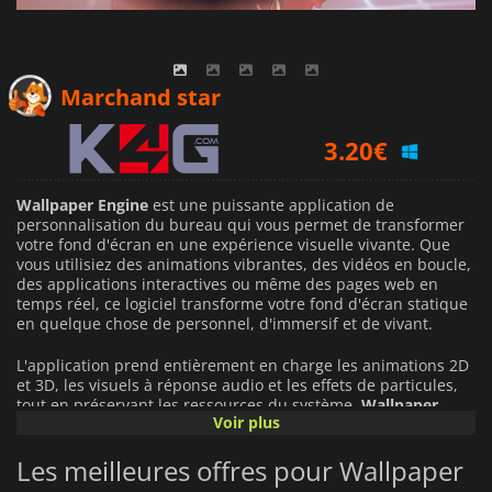
3.86
€
Marchand star
3.20
€
3.49
€
Wallpaper Engine
est une puissante application de
personnalisation du bureau qui vous permet de transformer
votre fond d'écran en une expérience visuelle vivante. Que
vous utilisiez des animations vibrantes, des vidéos en boucle,
des applications interactives ou même des pages web en
temps réel, ce logiciel transforme votre fond d'écran statique
en quelque chose de personnel, d'immersif et de vivant.
L'application prend entièrement en charge les animations 2D
et 3D, les visuels à réponse audio et les effets de particules,
tout en préservant les ressources du système.
Wallpaper
Voir plus
Engine
met intelligemment en pause ou réduit l'utilisation
des ressources lorsque vous jouez à des jeux ou utilisez des
Les meilleures offres pour Wallpaper
applications en plein écran, ce qui garantit des performances
fluides et sans interruption.