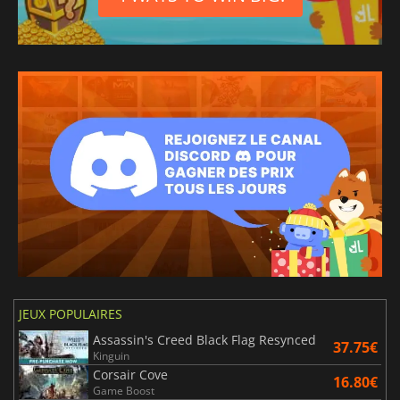
JEUX POPULAIRES
Assassin's Creed Black Flag Resynced
37.75€
Kinguin
Corsair Cove
16.80€
Game Boost