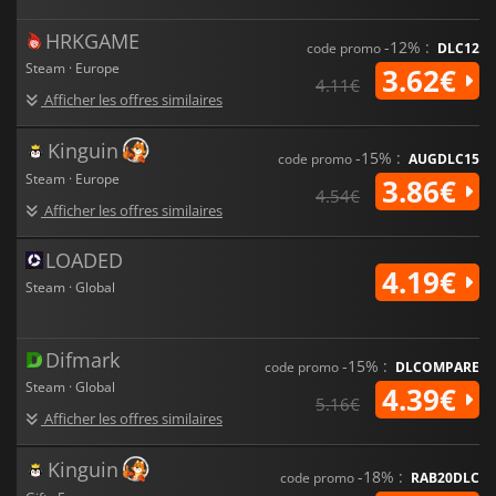
L'application compagnon gratuite pour Android, qui vous
HRKGAME
permet de transférer sans fil vos fonds d'écran de votre PC à
-12% :
code promo
DLC12
votre appareil mobile, constitue un atout majeur. Elle prend
Steam · Europe
3.62€
tout en charge, des scènes animées aux vidéos et aux GIF,
4.11€
Afficher les offres similaires
vous permettant ainsi d'emporter vos fonds d'écran
dynamiques avec vous en déplacement.
Kinguin
-15% :
code promo
AUGDLC15
Steam · Europe
3.86€
4.54€
Afficher les offres similaires
LOADED
4.19€
Steam · Global
Difmark
-15% :
code promo
DLCOMPARE
Steam · Global
4.39€
5.16€
Afficher les offres similaires
Kinguin
-18% :
code promo
RAB20DLC