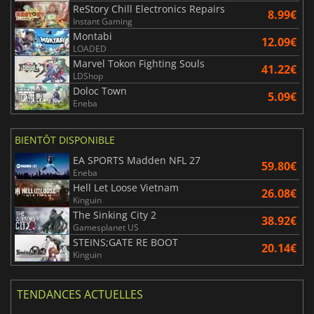
ReStory Chill Electronics Repairs
8.99€
Instant Gaming
Montabi
12.09€
LOADED
Marvel Tokon Fighting Souls
41.22€
LDShop
Doloc Town
5.09€
Eneba
BIENTÔT DISPONIBLE
EA SPORTS Madden NFL 27
59.80€
Eneba
Hell Let Loose Vietnam
26.08€
Kinguin
The Sinking City 2
38.92€
Gamesplanet US
STEINS;GATE RE BOOT
20.14€
Kinguin
TENDANCES ACTUELLES