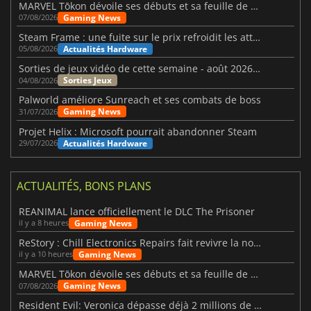
MARVEL Tōkon dévoile ses débuts et sa feuille de route
Gaming News
07/08/2026
Steam Frame : une fuite sur le prix refroidit les attentes VR
Actualités Hardware
05/08/2026
Sorties de jeux vidéo de cette semaine - août 2026 (semaine 32)
Sorties Jeux
04/08/2026
Palworld améliore Sunreach et ses combats de boss
Gaming News
31/07/2026
Projet Helix : Microsoft pourrait abandonner Steam
Actualités Hardware
29/07/2026
ACTUALITÉS, BONS PLANS
REANIMAL lance officiellement le DLC The Prisoner
Gaming News
il y a 8 heures
ReStory : Chill Electronics Repairs fait revivre la nostalgie des années 2000
Gaming News
il y a 10 heures
MARVEL Tōkon dévoile ses débuts et sa feuille de route
Gaming News
07/08/2026
Resident Evil: Veronica dépasse déjà 2 millions de wishlists