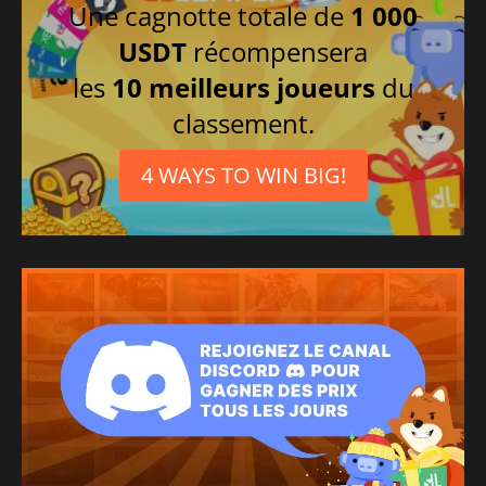
Une cagnotte totale de
1 000
USDT
récompensera
les
10 meilleurs joueurs
du
classement.
4 WAYS TO WIN BIG!