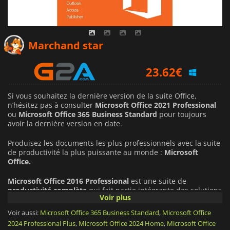
9.56
€
Marchand star
23.62
€
49.90
€
Si vous souhaitez la dernière version de la suite Office,
n’hésitez pas à consulter
Microsoft Office 2021 Professional
ou
Microsoft Office 365 Business Standard
pour toujours
avoir la dernière version en date.
Produisez les documents les plus professionnels avec la suite
de productivité la plus puissante au monde :
Microsoft
Office.
Microsoft Office 2016 Professional
est une suite de
productivité complète
qui fait partie intégrante des solutions
Voir plus
logicielles proposées par Microsoft. Cette suite logicielle
abrite une collection d'applications et de services conçus
Voir aussi:
Microsoft Office 365 Business Standard
,
Microsoft Office
pour fonctionner ensemble de manière transparente afin de
2024 Professional Plus
,
Microsoft Office 2024 Home
,
Microsoft Office
permettre aux utilisateurs d'effectuer une variété de tâches.