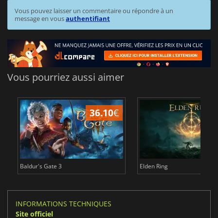
Vous pouvez laisser un commentaire ou répondre à un
message en vous
authentifiant
Vous pourriez aussi aimer
36.10
€
2
Baldur's Gate 3
Elden Ring
INFORMATIONS TECHNIQUES
Site officiel