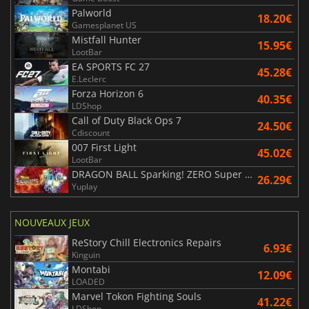
Palworld
18.20€
Gamesplanet US
Mistfall Hunter
15.95€
LootBar
EA SPORTS FC 27
45.28€
E.Leclerc
Forza Horizon 6
40.35€
LDShop
Call of Duty Black Ops 7
24.50€
Cdiscount
007 First Light
45.02€
LootBar
DRAGON BALL Sparking! ZERO Super Limit Breaking NEO
26.29€
Yuplay
NOUVEAUX JEUX
ReStory Chill Electronics Repairs
6.93€
Kinguin
Montabi
12.09€
LOADED
Marvel Tokon Fighting Souls
41.22€
LDShop