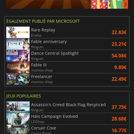
ÉGALEMENT PUBLIÉ PAR MICROSOFT
Rare Replay
22.83€
Eneba
Fable anniversary
23.21€
Kinguin
Dance Central Spotlight
54.08€
Kinguin
Fable III
9.89€
momox shop
Freelancer
22.49€
momox shop
JEUX POPULAIRES
Assassin's Creed Black Flag Resynced
37.75€
Kinguin
Halo Campaign Evolved
28.68€
LDShop
Corsair Cove
16.77€
Game Boost