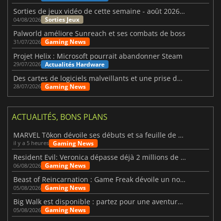
Sorties de jeux vidéo de cette semaine - août 2026 (semaine 32)
Sorties Jeux
04/08/2026
Palworld améliore Sunreach et ses combats de boss
Gaming News
31/07/2026
Projet Helix : Microsoft pourrait abandonner Steam
Actualités Hardware
29/07/2026
Des cartes de logiciels malveillants et une prise de contrôle de Discord ont touché Meccha Chameleon
Gaming News
28/07/2026
ACTUALITÉS, BONS PLANS
MARVEL Tōkon dévoile ses débuts et sa feuille de route
Gaming News
il y a 5 heures
Resident Evil: Veronica dépasse déjà 2 millions de wishlists
Gaming News
06/08/2026
Beast of Reincarnation : Game Freak dévoile un nouveau pari
Gaming News
05/08/2026
Big Walk est disponible : partez pour une aventure entre amis
Gaming News
05/08/2026