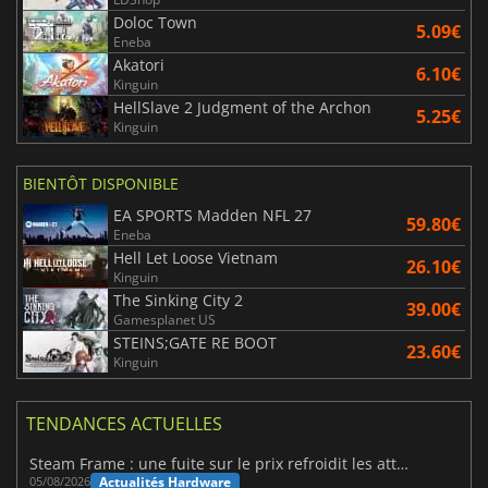
Doloc Town
5.09€
Eneba
Akatori
6.10€
Kinguin
HellSlave 2 Judgment of the Archon
5.25€
Kinguin
BIENTÔT DISPONIBLE
EA SPORTS Madden NFL 27
59.80€
Eneba
Hell Let Loose Vietnam
26.10€
Kinguin
The Sinking City 2
39.00€
Gamesplanet US
STEINS;GATE RE BOOT
23.60€
Kinguin
TENDANCES ACTUELLES
Steam Frame : une fuite sur le prix refroidit les attentes VR
Actualités Hardware
05/08/2026