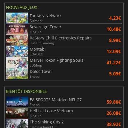
NOUVEAUX JEUX
Fantasy Network
4.23€
Difmark
Sovereign Tower
10.48€
Kinguin
ReStory Chill Electronics Repairs
8.99€
Instant Gaming
Montabi
12.09€
LOADED
Marvel Tokon Fighting Souls
41.22€
LDShop
Doloc Town
5.09€
Eneba
BIENTÔT DISPONIBLE
EA SPORTS Madden NFL 27
59.80€
Eneba
Hell Let Loose Vietnam
26.08€
Kinguin
The Sinking City 2
38.92€
Gamesplanet US