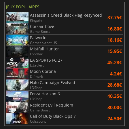
JEUX POPULAIRES
Assassin's Creed Black Flag Resynced
37.75€
Kinguin
Corsair Cove
16.80€
Game Boost
Palworld
18.16€
Gamesplanet US
Mistfall Hunter
15.95€
LootBar
EA SPORTS FC 27
45.28€
E.Leclerc
Moon Corona
4.24€
Difmark
Halo Campaign Evolved
28.68€
LDShop
Forza Horizon 6
40.35€
LDShop
Resident Evil Requiem
30.00€
Game Boost
Call of Duty Black Ops 7
24.50€
Cdiscount