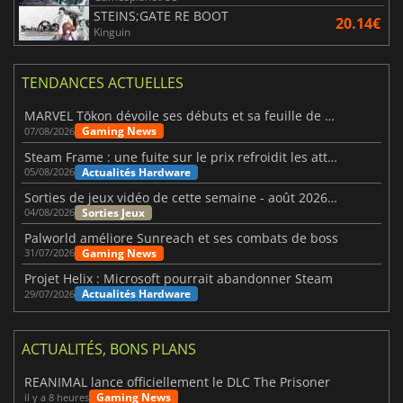
STEINS;GATE RE BOOT
20.14€
Kinguin
TENDANCES ACTUELLES
MARVEL Tōkon dévoile ses débuts et sa feuille de route
Gaming News
07/08/2026
Steam Frame : une fuite sur le prix refroidit les attentes VR
Actualités Hardware
05/08/2026
Sorties de jeux vidéo de cette semaine - août 2026 (semaine 32)
Sorties Jeux
04/08/2026
Palworld améliore Sunreach et ses combats de boss
Gaming News
31/07/2026
Projet Helix : Microsoft pourrait abandonner Steam
Actualités Hardware
29/07/2026
ACTUALITÉS, BONS PLANS
REANIMAL lance officiellement le DLC The Prisoner
Gaming News
il y a 8 heures