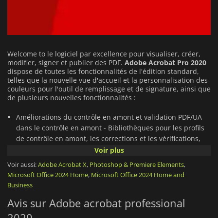
Welcome to
le logiciel par excellence pour visualiser, créer,
modifier, signer et publier des PDF.
Adobe Acrobat Pro 2020
dispose de toutes les fonctionnalités de l'édition standard,
telles que la nouvelle vue d'accueil et la personnalisation des
couleurs pour l'outil de remplissage et de signature, ainsi que
de plusieurs nouvelles fonctionnalités :
Améliorations du contrôle en amont et validation PDF/UA
dans le contrôle en amont - Bibliothèques pour les profils
de contrôle en amont, les corrections et les vérifications,
variables de contrôle en amont qui vous permettent
Voir plus
d'ajuster ces éléments, prise en charge de la Ghent PDF
Voir aussi:
Adobe Acrobat X
,
Photoshop & Premiere Elements
,
Workgroup Specification 2015, et possibilité de corriger les
Microsoft Office 2024 Home
,
Microsoft Office 2024 Home and
erreurs courantes.
Business
Accessibilité améliorée - meilleure prise en charge des
Avis sur Adobe acrobat professional
utilisateurs handicapés, sans qu'il soit nécessaire de
recourir à des technologies d'assistance.
2020