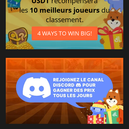
USDT
récompensera
les
10 meilleurs joueurs
du
classement.
4 WAYS TO WIN BIG!