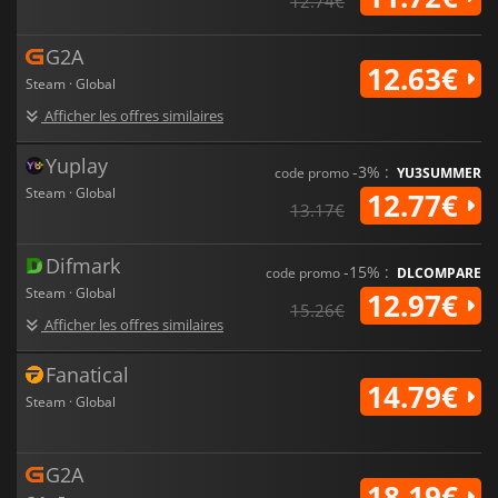
12.74€
G2A
12.63€
Steam · Global
Afficher les offres similaires
Yuplay
-3% :
code promo
YU3SUMMER
Steam · Global
12.77€
13.17€
Difmark
-15% :
code promo
DLCOMPARE
Steam · Global
12.97€
15.26€
Afficher les offres similaires
Fanatical
14.79€
Steam · Global
G2A
18.19€