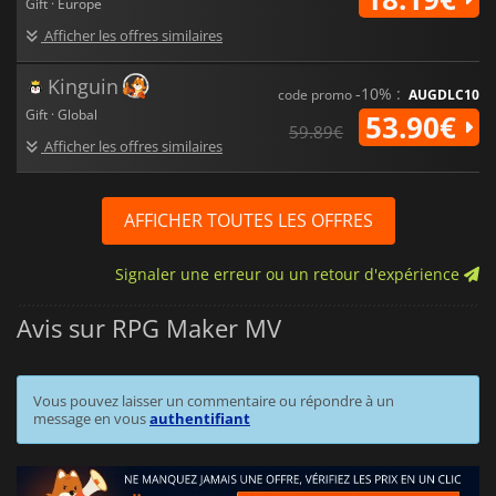
Gift · Europe
Afficher les offres similaires
Kinguin
-10% :
code promo
AUGDLC10
Gift · Global
53.90€
59.89€
Afficher les offres similaires
AFFICHER TOUTES LES OFFRES
Signaler une erreur ou un retour d'expérience
Avis sur RPG Maker MV
Vous pouvez laisser un commentaire ou répondre à un
message en vous
authentifiant