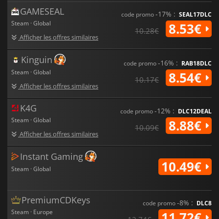
GAMESEAL
-17% :
code promo
SEAL17DLC
Steam · Global
8.53€
10.28€
Afficher les offres similaires
Kinguin
-16% :
code promo
RAB18DLC
Steam · Global
8.54€
10.17€
Afficher les offres similaires
K4G
-12% :
code promo
DLC12DEAL
Steam · Global
8.88€
10.09€
Afficher les offres similaires
Instant Gaming
10.49€
Steam · Global
PremiumCDKeys
-8% :
code promo
DLC8
Steam · Europe
11.72€