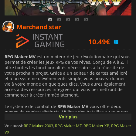
8.54
€
Marchand star
10.49
€
8.20
€
RPG Maker MV
est un moteur de jeu révolutionnaire qui vous
permet de créer les jeux RPG de vos rêves. Conçu de A à Z, il
offre toutes les fonctionnalités nécessaires à la réussite de
votre prochain projet. Grâce à un éditeur de cartes amélioré
et à un système d'événements simple, vous pouvez donner
vie à votre monde en quelques clics. Vous aurez également
accès à des ressources intégrées qui vous permettront de
commencer à créer immédiatement.
Le système de combat de
RPG Maker MV
vous offre deux
modes de combat distincts. Utilisez des batailles au tour par
Voir plus
tour ou en temps réel selon les besoins de chaque situation,
et personnalisez-les davantage avec des plugins si vous le
Voir aussi:
RPG Maker 2003
,
RPG Maker MZ
,
RPG Maker XP
,
RPG Maker
souhaitez. Vos joueurs apprécieront utiliser leur souris ou
VX
leur écran tactile pour des cartes plus grandes et des images