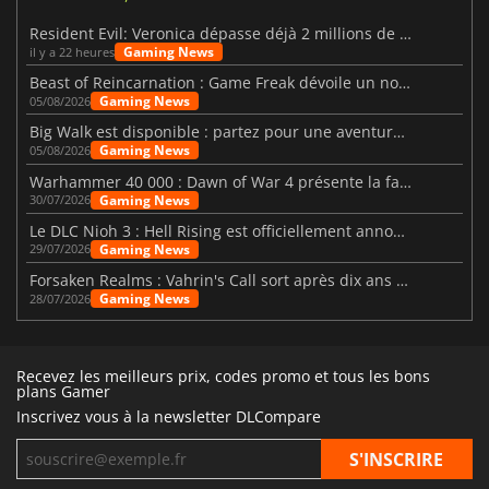
Resident Evil: Veronica dépasse déjà 2 millions de wishlists
Gaming News
il y a 22 heures
Beast of Reincarnation : Game Freak dévoile un nouveau pari
Gaming News
05/08/2026
Big Walk est disponible : partez pour une aventure entre amis
Gaming News
05/08/2026
Warhammer 40 000 : Dawn of War 4 présente la faction des Nécrons
Gaming News
30/07/2026
Le DLC Nioh 3 : Hell Rising est officiellement annoncé
Gaming News
29/07/2026
Forsaken Realms : Vahrin's Call sort après dix ans de développement
Gaming News
28/07/2026
Recevez les meilleurs prix, codes promo et tous les bons
plans Gamer
Inscrivez vous à la newsletter DLCompare