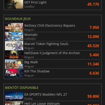
007 First Light
45.17€
LootBar
NOUVEAUX JEUX
ReStory Chill Electronics Repairs
7.95€
Kinguin
Montabi
12.09€
LOADED
Marvel Tokon Fighting Souls
45.52€
Kinguin
HellSlave II Judgment of the Archon
5.40€
Kinguin
Big Walk
11.34€
Kinguin
Kill The Shadow
6.63€
Kinguin
BIENTÔT DISPONIBLE
EA SPORTS Madden NFL 27
59.80€
Eneba
Hell Let Loose Vietnam