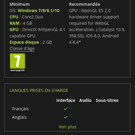
Minimum
Recommandée
OS:
Windows 7/8/8.1/10
GPU : OpenGL ES 2.0
CPU
: Core2 Duo
hardware driver support
RAM
: 4 GB
required for WebGL
GPU
: DirectX 9/OpenGL 4.1
acceleration. ( Catalyst 10.9,
capable GPU
358.50), iOS 8.0, Android
Espace disque
: 2 GB
4.4.4*
Classe d'âge
LANGUES PRISES EN CHARGE
Interface
Audio
Sous-titres
Français
Anglais
Russe
Voir plus
Chinois simplifié