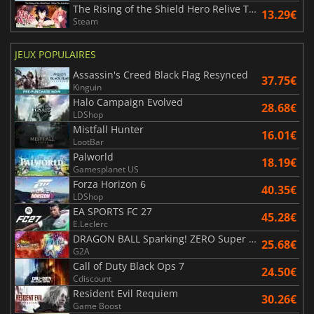
The Rising of the Shield Hero Relive The Animation
13.29€
Steam
JEUX POPULAIRES
Assassin's Creed Black Flag Resynced
37.75€
Kinguin
Halo Campaign Evolved
28.68€
LDShop
Mistfall Hunter
16.01€
LootBar
Palworld
18.19€
Gamesplanet US
Forza Horizon 6
40.35€
LDShop
EA SPORTS FC 27
45.28€
E.Leclerc
DRAGON BALL Sparking! ZERO Super Limit Breaking NEO
25.68€
G2A
Call of Duty Black Ops 7
24.50€
Cdiscount
Resident Evil Requiem
30.26€
Game Boost