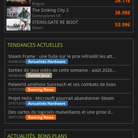
26.11€
Kinguin
The Sinking City 2
38.98€
Gamesplanet US
STEINS;GATE RE BOOT
53.99€
Steam
TENDANCES ACTUELLES
Steam Frame : une fuite sur le prix refroidit les attentes VR
Actualités Hardware
05/08/2026
Sorties de jeux vidéo de cette semaine - août 2026 (semaine 32)
Sorties Jeux
04/08/2026
Palworld améliore Sunreach et ses combats de boss
Gaming News
31/07/2026
Projet Helix : Microsoft pourrait abandonner Steam
Actualités Hardware
29/07/2026
Des cartes de logiciels malveillants et une prise de contrôle de Discord ont touché Meccha Chameleon
Gaming News
28/07/2026
ACTUALITÉS, BONS PLANS