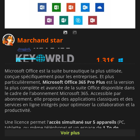
1.30
€
Marchand star
1.31
€
Microsoft Office est la suite bureautique la plus utilisée,
conçue spécifiquement pour les entreprises. Et plus
particulièrement,
Microsoft Office 365 Pro Plus
est la version
la plus complète et avancée de la suite Office disponible dans
le cadre de l'abonnement Microsoft 365. Accessible par
abonnement, elle propose des applications classiques et des
services en ligne intégrés pour optimiser la collaboration et la
productivité.
Une licence permet l'
accès simultané sur 5 appareils
(PC,
tablette, ou même téléphone) et un espace de
1 To de
Voir plus
stockage en ligne
pour sauvegarder les fichiers et dossiers
importants de l’entreprise, et permettre à tous les