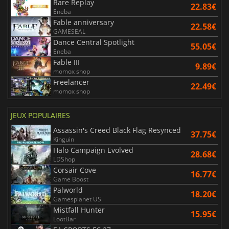
Rare Replay
22.83€
Eneba
Fable anniversary
22.58€
GAMESEAL
Dance Central Spotlight
55.05€
Eneba
Fable III
9.89€
momox shop
Freelancer
22.49€
momox shop
JEUX POPULAIRES
Assassin's Creed Black Flag Resynced
37.75€
Kinguin
Halo Campaign Evolved
28.68€
LDShop
Corsair Cove
16.77€
Game Boost
Palworld
18.20€
Gamesplanet US
Mistfall Hunter
15.95€
LootBar