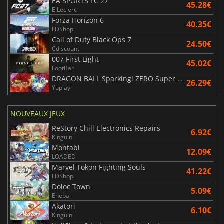
EA SPORTS FC 27
45.28€
E.Leclerc
Forza Horizon 6
40.35€
LDShop
Call of Duty Black Ops 7
24.50€
Cdiscount
007 First Light
45.02€
LootBar
DRAGON BALL Sparking! ZERO Super Limit Breaking NEO
26.29€
Yuplay
NOUVEAUX JEUX
ReStory Chill Electronics Repairs
6.92€
Kinguin
Montabi
12.09€
LOADED
Marvel Tokon Fighting Souls
41.22€
LDShop
Doloc Town
5.09€
Eneba
Akatori
6.10€
Kinguin