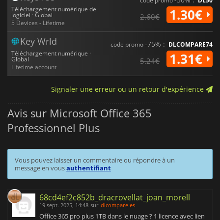
code promo
DL50
Téléchargement numérique de
1.30€
logiciel · Global
2.60€
5 Devices - Lifetime
Key Wrld
-75% :
code promo
DLCOMPARE74
Téléchargement numérique ·
1.31€
Global
5.24€
Lifetime account
Signaler une erreur ou un retour d'expérience
Avis sur Microsoft Office 365
Professionnel Plus
Vous pouvez laisser un commentaire ou répondre à un
message en vous
authentifiant
68cd4ef2c852b_dracrovellat_joan_morell
19 sept. 2025, 14:48
sur
dlcompare.es
Office 365 pro plus 1TB dans le nuage ? 1 licence avec lien