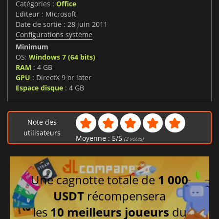
Catégories :
Office
Editeur : Microsoft
Date de sortie : 28 juin 2011
Configurations système
Minimum
OS:
Windows 7 (64 bits)
RAM
: 4 GB
GPU
: DirectX 9 or later
Espace disque
: 4 GB
Note des
utilisateurs
Moyenne :
5
/
5
(
2
votes)
Une cagnotte totale de
1 000
USDT
récompensera
les
10 meilleurs joueurs
du