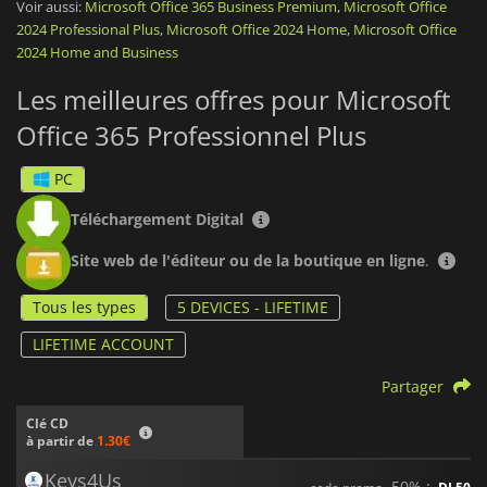
Voir aussi:
Microsoft Office 365 Business Premium
,
Microsoft Office
collaborateurs d’y avoir accès.
2024 Professional Plus
,
Microsoft Office 2024 Home
,
Microsoft Office
2024 Home and Business
La licence inclus les applications suivantes :
Word, Excel,
Outlook, PowerPoint,
OneNote, OneDrive en versions
Les meilleures offres pour Microsoft
bureaux et web, ainsi qu’Access et Publisher, uniquement sur
PC.
Office 365 Professionnel Plus
Microsoft Office 365 Professionnel Plus
est compatible avec
Windows 10, 8.1, 7 et les dernières versions de MacOS et il
PC
dispose d’un système de sécurité robuste adapté aux
entreprises.
Téléchargement Digital
En résumé,
Microsoft Office 365 Pro Plus
est un outil
Site web de l'éditeur ou de la boutique en ligne
.
essentiel pour les professionnels, combinant stockage en
ligne et applications performantes pour améliorer la
Tous les types
5 DEVICES - LIFETIME
productivité et la collaboration au sein des équipes.
LIFETIME ACCOUNT
Partager
Clé CD
à partir de
1.30€
Keys4Us
-50% :