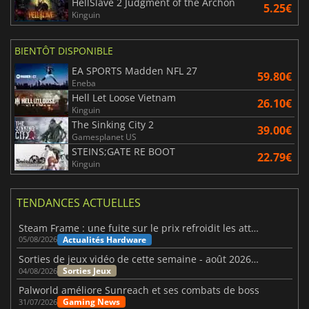
HellSlave 2 Judgment of the Archon
5.25€
Kinguin
BIENTÔT DISPONIBLE
EA SPORTS Madden NFL 27
59.80€
Eneba
Hell Let Loose Vietnam
26.10€
Kinguin
The Sinking City 2
39.00€
Gamesplanet US
STEINS;GATE RE BOOT
22.79€
Kinguin
TENDANCES ACTUELLES
Steam Frame : une fuite sur le prix refroidit les attentes VR
Actualités Hardware
05/08/2026
Sorties de jeux vidéo de cette semaine - août 2026 (semaine 32)
Sorties Jeux
04/08/2026
Palworld améliore Sunreach et ses combats de boss
Gaming News
31/07/2026