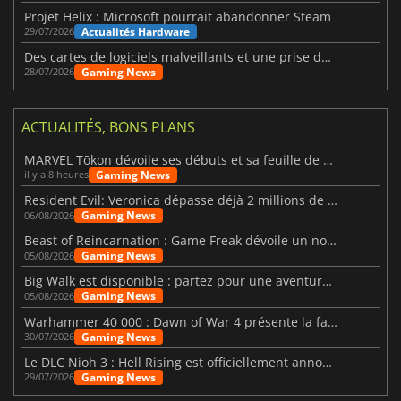
Projet Helix : Microsoft pourrait abandonner Steam
Actualités Hardware
29/07/2026
Des cartes de logiciels malveillants et une prise de contrôle de Discord ont touché Meccha Chameleon
Gaming News
28/07/2026
ACTUALITÉS, BONS PLANS
MARVEL Tōkon dévoile ses débuts et sa feuille de route
Gaming News
il y a 8 heures
Resident Evil: Veronica dépasse déjà 2 millions de wishlists
Gaming News
06/08/2026
Beast of Reincarnation : Game Freak dévoile un nouveau pari
Gaming News
05/08/2026
Big Walk est disponible : partez pour une aventure entre amis
Gaming News
05/08/2026
Warhammer 40 000 : Dawn of War 4 présente la faction des Nécrons
Gaming News
30/07/2026
Le DLC Nioh 3 : Hell Rising est officiellement annoncé
Gaming News
29/07/2026