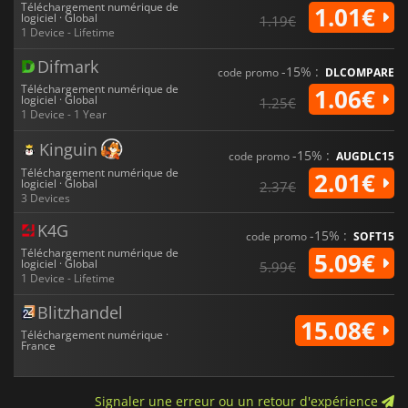
Téléchargement numérique de
1.01€
logiciel · Global
1.19€
1 Device - Lifetime
Difmark
-15% :
code promo
DLCOMPARE
Téléchargement numérique de
1.06€
logiciel · Global
1.25€
1 Device - 1 Year
Kinguin
-15% :
code promo
AUGDLC15
Téléchargement numérique de
2.01€
logiciel · Global
2.37€
3 Devices
K4G
-15% :
code promo
SOFT15
Téléchargement numérique de
5.09€
logiciel · Global
5.99€
1 Device - Lifetime
Blitzhandel
15.08€
Téléchargement numérique ·
France
Signaler une erreur ou un retour d'expérience