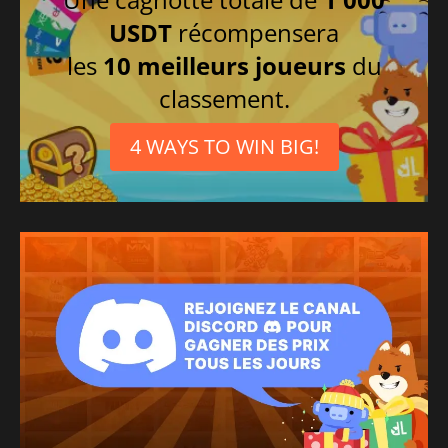
USDT
récompensera
les
10 meilleurs joueurs
du
classement.
4 WAYS TO WIN BIG!