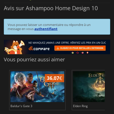
Avis sur Ashampoo Home Design 10
Vous pouvez laisser un commentaire ou répondre à un
message en vous
authentifiant
Vous pourriez aussi aimer
36.07
€
2
Baldur's Gate 3
Elden Ring