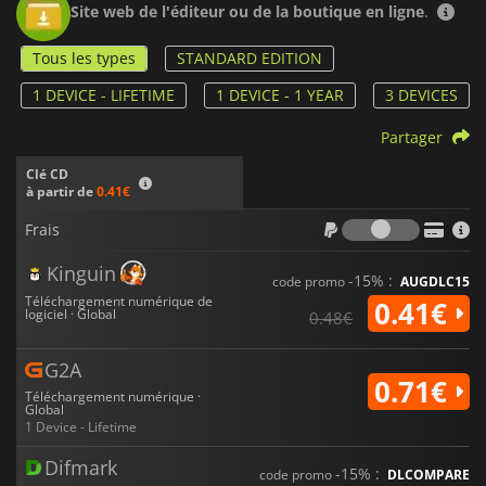
Site web de l'éditeur ou de la boutique en ligne
.
Tous les types
STANDARD EDITION
1 DEVICE - LIFETIME
1 DEVICE - 1 YEAR
3 DEVICES
Partager
Clé CD
à partir de
0.41€
Frais
Frais
Kinguin
-15% :
code promo
AUGDLC15
Téléchargement numérique de
0.41€
logiciel · Global
0.48€
G2A
0.71€
Téléchargement numérique ·
Global
1 Device - Lifetime
Difmark
-15% :
code promo
DLCOMPARE