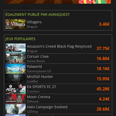
ÉGALEMENT PUBLIÉ PAR AVANQUEST
Villagers
3.46€
Kinguin
JEUX POPULAIRES
Assassin's Creed Black Flag Resynced
37.75€
Kinguin
Corsair Cove
16.80€
Game Boost
Palworld
18.16€
Gamesplanet US
Mistfall Hunter
15.95€
LootBar
EA SPORTS FC 27
45.28€
E.Leclerc
Moon Corona
4.24€
Difmark
Halo Campaign Evolved
28.68€
LDShop