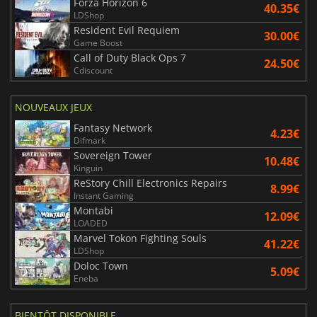
Forza Horizon 6
40.35€
LDShop
Resident Evil Requiem
30.00€
Game Boost
Call of Duty Black Ops 7
24.50€
Cdiscount
NOUVEAUX JEUX
Fantasy Network
4.23€
Difmark
Sovereign Tower
10.48€
Kinguin
ReStory Chill Electronics Repairs
8.99€
Instant Gaming
Montabi
12.09€
LOADED
Marvel Tokon Fighting Souls
41.22€
LDShop
Doloc Town
5.09€
Eneba
BIENTÔT DISPONIBLE