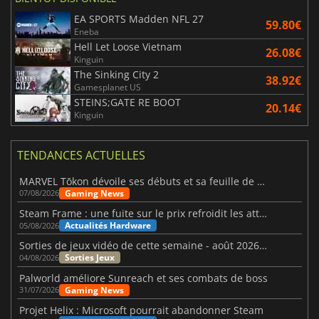
EA SPORTS Madden NFL 27
59.80€
Eneba
Hell Let Loose Vietnam
26.08€
Kinguin
The Sinking City 2
38.92€
Gamesplanet US
STEINS;GATE RE BOOT
20.14€
Kinguin
TENDANCES ACTUELLES
MARVEL Tōkon dévoile ses débuts et sa feuille de route
Gaming News
07/08/2026
Steam Frame : une fuite sur le prix refroidit les attentes VR
Actualités Hardware
05/08/2026
Sorties de jeux vidéo de cette semaine - août 2026 (semaine 32)
Sorties Jeux
04/08/2026
Palworld améliore Sunreach et ses combats de boss
Gaming News
31/07/2026
Projet Helix : Microsoft pourrait abandonner Steam