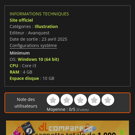
INFORMATIONS TECHNIQUES
Site officiel
Catégories :
Illustration
Editeur : Avanquest
Date de sortie : 23 avril 2025
Configurations système
Minimum
OS:
Windows 10 (64 bit)
CPU
: Core i3
RAM
: 4 GB
Espace disque
: 10 GB
Note des
utilisateurs
Moyenne :
0
/
5
(
0
votes)
Une cagnotte totale de
1 000