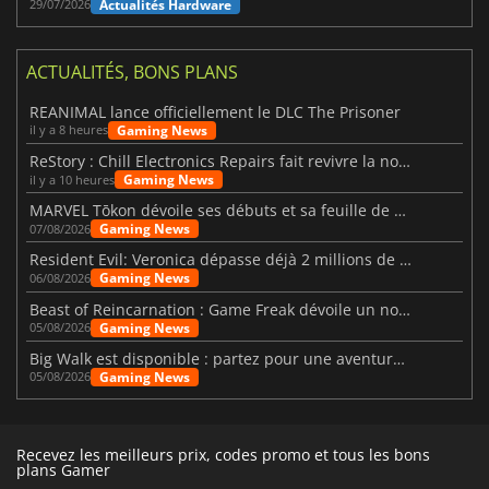
Actualités Hardware
29/07/2026
ACTUALITÉS, BONS PLANS
REANIMAL lance officiellement le DLC The Prisoner
Gaming News
il y a 8 heures
ReStory : Chill Electronics Repairs fait revivre la nostalgie des années 2000
Gaming News
il y a 10 heures
MARVEL Tōkon dévoile ses débuts et sa feuille de route
Gaming News
07/08/2026
Resident Evil: Veronica dépasse déjà 2 millions de wishlists
Gaming News
06/08/2026
Beast of Reincarnation : Game Freak dévoile un nouveau pari
Gaming News
05/08/2026
Big Walk est disponible : partez pour une aventure entre amis
Gaming News
05/08/2026
Recevez les meilleurs prix, codes promo et tous les bons
plans Gamer