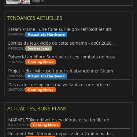
Kinguin
TENDANCES ACTUELLES
Steam Frame : une fuite sur le prix refroidit les attentes VR
Actualités Hardware
05/08/2026
Sorties de jeux vidéo de cette semaine - août 2026 (semaine 32)
Sorties Jeux
04/08/2026
Palworld améliore Sunreach et ses combats de boss
Gaming News
31/07/2026
Projet Helix : Microsoft pourrait abandonner Steam
Actualités Hardware
29/07/2026
Des cartes de logiciels malveillants et une prise de contrôle de Discord ont touché Meccha Chameleon
Gaming News
28/07/2026
ACTUALITÉS, BONS PLANS
MARVEL Tōkon dévoile ses débuts et sa feuille de route
Gaming News
il y a 7 heures
Resident Evil: Veronica dépasse déjà 2 millions de wishlists