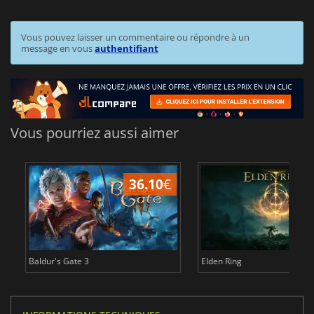
Vous pouvez laisser un commentaire ou répondre à un
message en vous
authentifiant
Vous pourriez aussi aimer
36.10
€
2
Baldur's Gate 3
Elden Ring