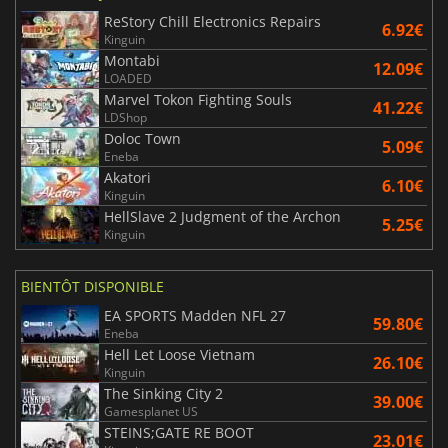
ReStory Chill Electronics Repairs
6.92€
Kinguin
Montabi
12.09€
LOADED
Marvel Tokon Fighting Souls
41.22€
LDShop
Doloc Town
5.09€
Eneba
Akatori
6.10€
Kinguin
HellSlave 2 Judgment of the Archon
5.25€
Kinguin
BIENTÔT DISPONIBLE
EA SPORTS Madden NFL 27
59.80€
Eneba
Hell Let Loose Vietnam
26.10€
Kinguin
The Sinking City 2
39.00€
Gamesplanet US
STEINS;GATE RE BOOT
23.01€