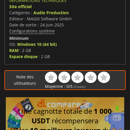
INFORMATIONS TECHNIQUES
Site officiel
Catégories :
Audio Production
Editeur : MAGIX Software GmbH
Date de sortie : 24 juin 2025
Configurations système
Minimum
OS:
Windows 10 (64 bit)
RAM
: 2 GB
Espace disque
: 2 GB
Note des
utilisateurs
Moyenne :
0
/
5
(
0
votes)
Une cagnotte totale de
1 000
USDT
récompensera