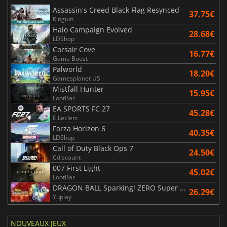
Assassin's Creed Black Flag Resynced
37.75€
Kinguin
Halo Campaign Evolved
28.68€
LDShop
Corsair Cove
16.77€
Game Boost
Palworld
18.20€
Gamesplanet US
Mistfall Hunter
15.95€
LootBar
EA SPORTS FC 27
45.28€
E.Leclerc
Forza Horizon 6
40.35€
LDShop
Call of Duty Black Ops 7
24.50€
Cdiscount
007 First Light
45.02€
LootBar
DRAGON BALL Sparking! ZERO Super Limit Breaking NEO
26.29€
Yuplay
NOUVEAUX JEUX