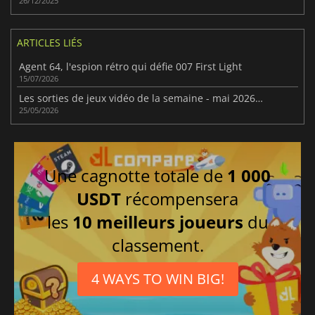
26/12/2025
ARTICLES LIÉS
Agent 64, l'espion rétro qui défie 007 First Light
15/07/2026
Les sorties de jeux vidéo de la semaine - mai 2026 (semaine 22)
25/05/2026
Une cagnotte totale de
1 000
USDT
récompensera
les
10 meilleurs joueurs
du
classement.
4 WAYS TO WIN BIG!