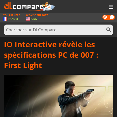
YOU ARE HERE
WE ALSO SUPPORT
Dark
JEUX
FRANCE
USA
mode
CARTES PRÉPAYÉES
LOGICIELS
IO Interactive révèle les
CONCOURS
spécifications PC de 007 :
MATÉRIEL
First Light
NEWS
SE CONNECTER OU S'INSCRIRE