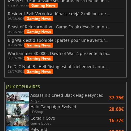
MARVEL Tōkon dévoile ses débuts et sa feuille de route
Gaming News
il y a 8 heures
Resident Evil: Veronica dépasse déjà 2 millions de wishlists
Gaming News
06/08/2026
Beast of Reincarnation : Game Freak dévoile un nouveau pari
Gaming News
05/08/2026
Big Walk est disponible : partez pour une aventure entre amis
Gaming News
05/08/2026
Warhammer 40 000 : Dawn of War 4 présente la faction des Nécrons
Gaming News
30/07/2026
Le DLC Nioh 3 : Hell Rising est officiellement annoncé
Gaming News
29/07/2026
JEUX POPULAIRES
Assassin's Creed Black Flag Resynced
37.75€
Kinguin
Halo Campaign Evolved
28.68€
LDShop
Corsair Cove
16.77€
Game Boost
Palworld