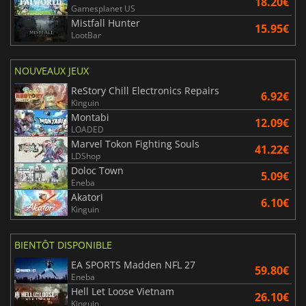
18.20€
Gamesplanet US
Mistfall Hunter
15.95€
LootBar
NOUVEAUX JEUX
ReStory Chill Electronics Repairs
6.92€
Kinguin
Montabi
12.09€
LOADED
Marvel Tokon Fighting Souls
41.22€
LDShop
Doloc Town
5.09€
Eneba
Akatori
6.10€
Kinguin
BIENTÔT DISPONIBLE
EA SPORTS Madden NFL 27
59.80€
Eneba
Hell Let Loose Vietnam
26.10€
Kinguin