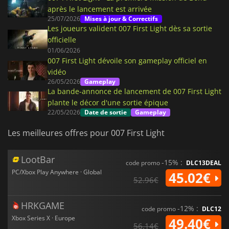
après le lancement est arrivée
25/07/2026
Mises à jour & Correctifs
Les joueurs valident 007 First Light dès sa sortie
officielle
01/06/2026
007 First Light dévoile son gameplay officiel en
vidéo
26/05/2026
Gameplay
La bande-annonce de lancement de 007 First Light
plante le décor d'une sortie épique
22/05/2026
Date de sortie
Gameplay
Les meilleures offres pour 007 First Light
LootBar
-15% :
code promo
DLC13DEAL
PC/Xbox Play Anywhere · Global
45.02€
52.96€
HRKGAME
-12% :
code promo
DLC12
Xbox Series X · Europe
49.40€
56.14€