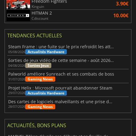
Freedom Fighters
3.90€
Kinguin
HITMAN 2
10.00€
Cdiscount
TENDANCES ACTUELLES
Steam Frame : une fuite sur le prix refroidit les attentes VR
Actualités Hardware
05/08/2026
Sorties de jeux vidéo de cette semaine - août 2026 (semaine 32)
Sorties Jeux
04/08/2026
Palworld améliore Sunreach et ses combats de boss
Gaming News
31/07/2026
Projet Helix : Microsoft pourrait abandonner Steam
Actualités Hardware
29/07/2026
Des cartes de logiciels malveillants et une prise de contrôle de Discord ont touché Meccha Chameleon
Gaming News
28/07/2026
ACTUALITÉS, BONS PLANS