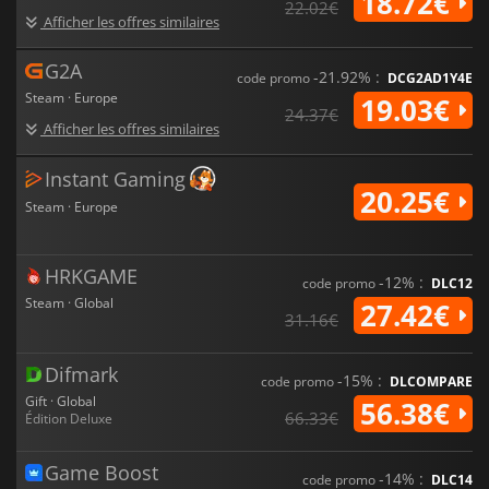
18.72€
22.02€
Afficher les offres similaires
G2A
-21.92% :
code promo
DCG2AD1Y4E
Steam · Europe
19.03€
24.37€
Afficher les offres similaires
Instant Gaming
20.25€
Steam · Europe
HRKGAME
-12% :
code promo
DLC12
Steam · Global
27.42€
31.16€
Difmark
-15% :
code promo
DLCOMPARE
Gift · Global
56.38€
66.33€
Édition Deluxe
Game Boost
-14% :
code promo
DLC14