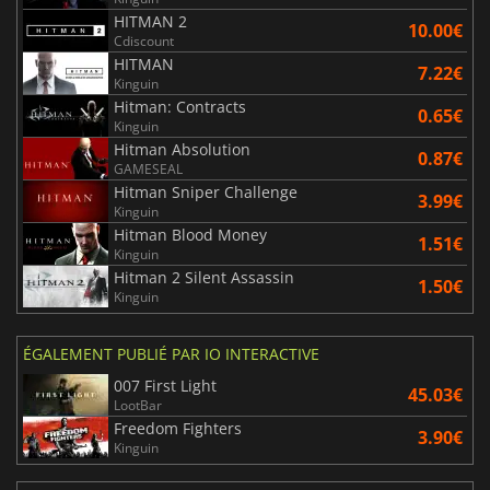
HITMAN 2
10.00€
Cdiscount
HITMAN
7.22€
Kinguin
Hitman: Contracts
0.65€
Kinguin
Hitman Absolution
0.87€
GAMESEAL
Hitman Sniper Challenge
3.99€
Kinguin
Hitman Blood Money
1.51€
Kinguin
Hitman 2 Silent Assassin
1.50€
Kinguin
ÉGALEMENT PUBLIÉ PAR IO INTERACTIVE
007 First Light
45.03€
LootBar
Freedom Fighters
3.90€
Kinguin