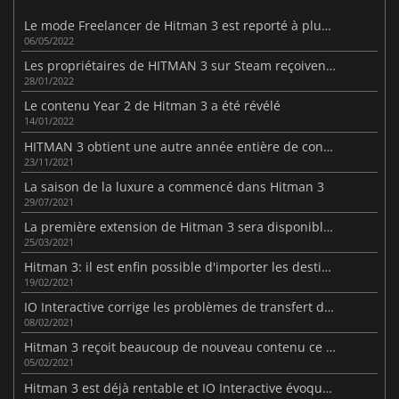
Le mode Freelancer de Hitman 3 est reporté à plus tard en 2022.
06/05/2022
Les propriétaires de HITMAN 3 sur Steam reçoivent des mises à jour gratuites
28/01/2022
Le contenu Year 2 de Hitman 3 a été révélé
14/01/2022
HITMAN 3 obtient une autre année entière de contenu.
23/11/2021
La saison de la luxure a commencé dans Hitman 3
29/07/2021
La première extension de Hitman 3 sera disponible la semaine prochaine
25/03/2021
Hitman 3: il est enfin possible d'importer les destinations des jeux précédents
19/02/2021
IO Interactive corrige les problèmes de transfert dans Hitman 3
08/02/2021
Hitman 3 reçoit beaucoup de nouveau contenu ce mois-ci.
05/02/2021
Hitman 3 est déjà rentable et IO Interactive évoque de nouveaux projets