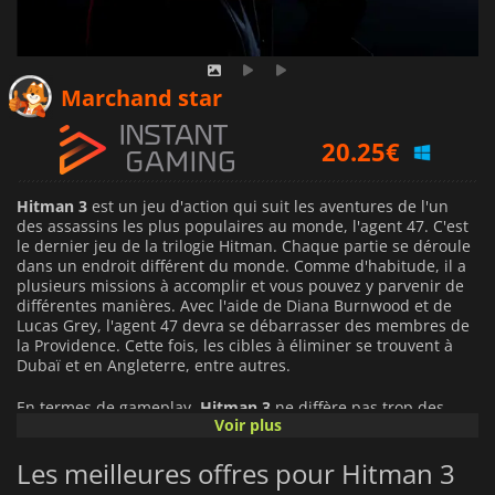
18.43
€
Marchand star
20.25
€
66.67
€
Hitman 3
est un jeu d'action qui suit les aventures de l'un
des assassins les plus populaires au monde, l'agent 47. C'est
le dernier jeu de la trilogie Hitman. Chaque partie se déroule
dans un endroit différent du monde. Comme d'habitude, il a
plusieurs missions à accomplir et vous pouvez y parvenir de
différentes manières. Avec l'aide de Diana Burnwood et de
Lucas Grey, l'agent 47 devra se débarrasser des membres de
la Providence. Cette fois, les cibles à éliminer se trouvent à
Dubaï et en Angleterre, entre autres.
En termes de gameplay,
Hitman 3
ne diffère pas trop des
Voir plus
jeux précédents et vous offre une totale liberté quant à la
manière d'exécuter vos missions. Les meilleurs scores sont
Les meilleures offres pour Hitman 3
attribués aux assassinats non repérés, et les conflits ouverts
et les pertes inutiles feront baisser votre total de points