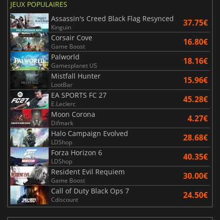
JEUX POPULAIRES
Assassin's Creed Black Flag Resynced
37.75€
Kinguin
Corsair Cove
16.80€
Game Boost
Palworld
18.16€
Gamesplanet US
Mistfall Hunter
15.96€
LootBar
EA SPORTS FC 27
45.28€
E.Leclerc
Moon Corona
4.27€
Difmark
Halo Campaign Evolved
28.68€
LDShop
Forza Horizon 6
40.35€
LDShop
Resident Evil Requiem
30.00€
Game Boost
Call of Duty Black Ops 7
24.50€
Cdiscount