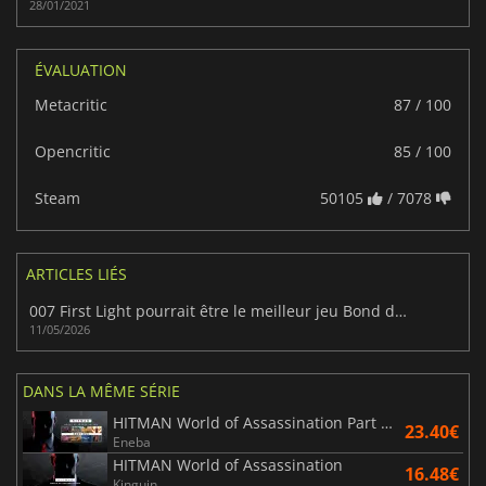
28/01/2021
ÉVALUATION
Metacritic
87 / 100
Opencritic
85 / 100
Steam
50105
/ 7078
ARTICLES LIÉS
007 First Light pourrait être le meilleur jeu Bond depuis GoldenEye
11/05/2026
DANS LA MÊME SÉRIE
HITMAN World of Assassination Part One
23.40€
Eneba
HITMAN World of Assassination
16.48€
Kinguin