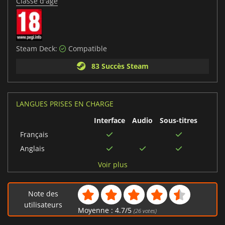
Classe d'âge
Steam Deck:
Compatible
83 Succès Steam
LANGUES PRISES EN CHARGE
Interface
Audio
Sous-titres
Français
Anglais
Chinois simplifié
Voir plus
Allemand
Japonais
Note des
Italien
utilisateurs
Moyenne :
4.7
/
5
(
26
votes)
Espagnol