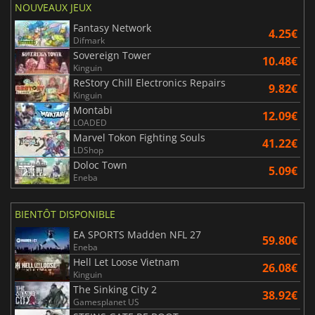
NOUVEAUX JEUX
Fantasy Network
4.25€
Difmark
Sovereign Tower
10.48€
Kinguin
ReStory Chill Electronics Repairs
9.82€
Kinguin
Montabi
12.09€
LOADED
Marvel Tokon Fighting Souls
41.22€
LDShop
Doloc Town
5.09€
Eneba
BIENTÔT DISPONIBLE
EA SPORTS Madden NFL 27
59.80€
Eneba
Hell Let Loose Vietnam
26.08€
Kinguin
The Sinking City 2
38.92€
Gamesplanet US