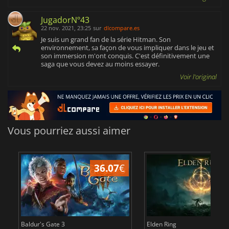
JugadorNº43
22 nov. 2021, 23:25
sur
dlcompare.es
Je suis un grand fan de la série Hitman. Son
environnement, sa façon de vous impliquer dans le jeu et
son immersion m'ont conquis. C'est définitivement une
saga que vous devez au moins essayer.
Voir l'original
Vous pourriez aussi aimer
36.07
€
2
Baldur's Gate 3
Elden Ring