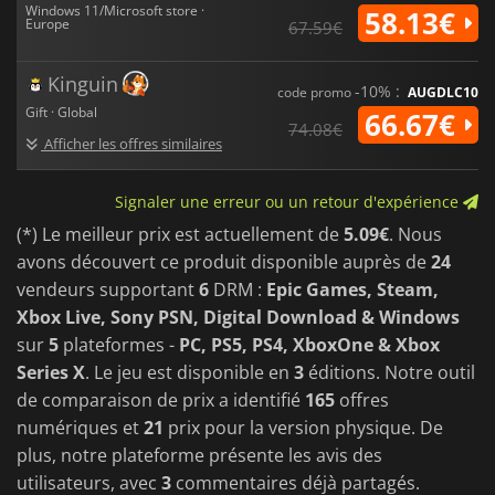
Windows 11/Microsoft store ·
58.13€
Europe
67.59€
Kinguin
-10% :
code promo
AUGDLC10
Gift · Global
66.67€
74.08€
Afficher les offres similaires
Signaler une erreur ou un retour d'expérience
(*) Le meilleur prix est actuellement de
5.09€
. Nous
avons découvert ce produit disponible auprès de
24
vendeurs supportant
6
DRM :
Epic Games, Steam,
Xbox Live, Sony PSN, Digital Download & Windows
sur
5
plateformes -
PC, PS5, PS4, XboxOne & Xbox
Series X
. Le jeu est disponible en
3
éditions. Notre outil
de comparaison de prix a identifié
165
offres
numériques et
21
prix pour la version physique. De
plus, notre plateforme présente les avis des
utilisateurs, avec
3
commentaires déjà partagés.