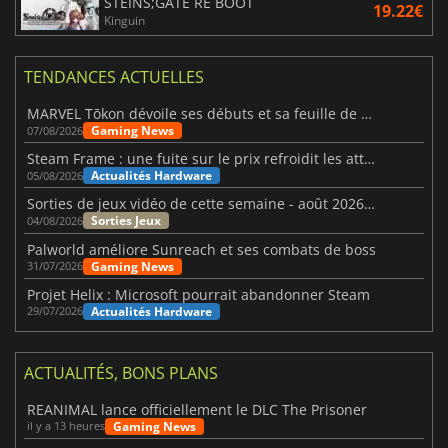
STEINS;GATE RE BOOT
19.22€
Kinguin
TENDANCES ACTUELLES
MARVEL Tōkon dévoile ses débuts et sa feuille de route
Gaming News
07/08/2026
Steam Frame : une fuite sur le prix refroidit les attentes VR
Actualités Hardware
05/08/2026
Sorties de jeux vidéo de cette semaine - août 2026 (semaine 32)
Sorties Jeux
04/08/2026
Palworld améliore Sunreach et ses combats de boss
Gaming News
31/07/2026
Projet Helix : Microsoft pourrait abandonner Steam
Actualités Hardware
29/07/2026
ACTUALITÉS, BONS PLANS
REANIMAL lance officiellement le DLC The Prisoner
Gaming News
il y a 13 heures