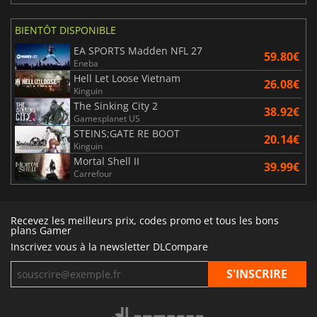
BIENTÔT DISPONIBLE
EA SPORTS Madden NFL 27
59.80€
Eneba
Hell Let Loose Vietnam
26.08€
Kinguin
The Sinking City 2
38.92€
Gamesplanet US
STEINS;GATE RE BOOT
20.14€
Kinguin
Mortal Shell II
39.99€
Carrefour
Recevez les meilleurs prix, codes promo et tous les bons
plans Gamer
Inscrivez vous à la newsletter DLCompare