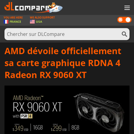
YOU ARE HERE
WE ALSO SUPPORT
Dark
JEUX
FRANCE
USA
mode
CARTES PRÉPAYÉES
LOGICIELS
AMD dévoile officiellement
CONCOURS
sa carte graphique RDNA 4
MATÉRIEL
Radeon RX 9060 XT
NEWS
SE CONNECTER OU S'INSCRIRE