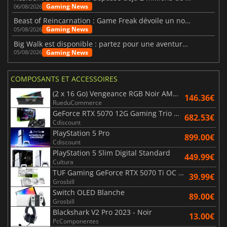
Gaming News
06/08/2026
Beast of Reincarnation : Game Freak dévoile un nouveau pari
Gaming News
05/08/2026
Big Walk est disponible : partez pour une aventure entre amis
Gaming News
05/08/2026
COMPOSANTS ET ACCESSOIRES
(2 x 16 Go) Vengeance RGB Noir AMD Expo 6000 MHz - CAS 30
146.36€
RueduCommerce
GeForce RTX 5070 12G Gaming Trio OC Black
682.53€
Cdiscount
PlayStation 5 Pro
899.00€
Cdiscount
PlayStation 5 Slim Digital Standard
449.99€
Cultura
TUF Gaming GeForce RTX 5070 Ti OC White Edition 16GB
39.99€
Grosbill
Switch OLED Blanche
89.00€
Grosbill
Blackshark V2 Pro 2023 - Noir
13.00€
PcComponentes