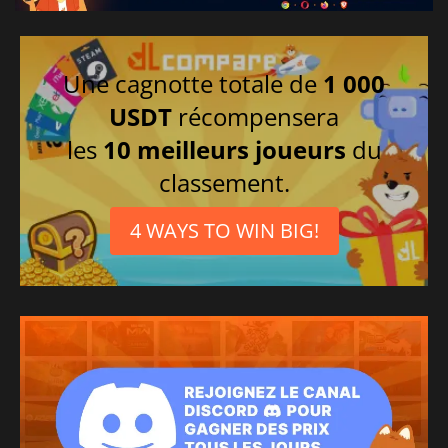
Une cagnotte totale de
1 000
USDT
récompensera
les
10 meilleurs joueurs
du
classement.
4 WAYS TO WIN BIG!