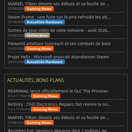
MARVEL Tōkon dévoile ses débuts et sa feuille de route
Gaming News
07/08/2026
Steam Frame : une fuite sur le prix refroidit les attentes VR
Actualités Hardware
05/08/2026
Sorties de jeux vidéo de cette semaine - août 2026 (semaine 32)
Sorties Jeux
04/08/2026
Palworld améliore Sunreach et ses combats de boss
Gaming News
31/07/2026
Projet Helix : Microsoft pourrait abandonner Steam
Actualités Hardware
29/07/2026
ACTUALITÉS, BONS PLANS
REANIMAL lance officiellement le DLC The Prisoner
Gaming News
il y a 11 heures
ReStory : Chill Electronics Repairs fait revivre la nostalgie des années 2000
Gaming News
il y a 13 heures
MARVEL Tōkon dévoile ses débuts et sa feuille de route
Gaming News
07/08/2026
Resident Evil: Veronica dépasse déjà 2 millions de wishlists