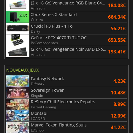
(2 x 16 Go) Vengeance RGB Blanc 6400 MHz - CAS 32
184.08€
Amazon
Xbox Series X Standard
664.34€
Cultura
Crucial P3 Plus - 1 To
56.21€
Darty
GeForce RTX 4070 Ti TUF OC
653.55€
PcComponentes
(2 x 16 Go) Vengeance Noir AMD Expo 6000 MHz - CAS 30
193.41€
Amazon
NOUVEAUX JEUX
Fantasy Network
4.23€
Difmark
Sovereign Tower
10.48€
Kinguin
ReStory Chill Electronics Repairs
8.99€
Instant Gaming
Montabi
12.09€
LOADED
Marvel Tokon Fighting Souls
41.22€
LDShop