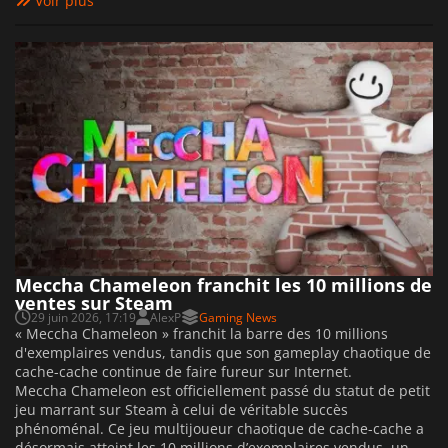
Voir plus
Meccha Chameleon franchit les 10 millions de
ventes sur Steam
29 juin 2026, 17:19
AlexP
Gaming News
« Meccha Chameleon » franchit la barre des 10 millions
d'exemplaires vendus, tandis que son gameplay chaotique de
cache-cache continue de faire fureur sur Internet.
Meccha Chameleon est officiellement passé du statut de petit
jeu marrant sur Steam à celui de véritable succès
phénoménal. Ce jeu multijoueur chaotique de cache-cache a
désormais atteint les 10 millions d’exemplaires vendus, un