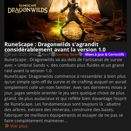
RuneScape : Dragonwilds s'agrandit
considérablement avant la version 1.0
9 juil. 2026, 09:42
AlexP
Gaming News
Mises à jour & Correctifs
RuneScape : Dragonwilds va au-delà de l'artisanat de survie
avec « Umbral Sands », des combats plus fluides et un grand
raid avant la version 1.0.
RuneScape: Dragonwilds commence à ressembler à bien plus
qu’un simple spin-off de survie et de crafting auquel on aurait
simplement collé un nom familier. Avec ses dernières mises à
jour, Jagex semble orienter le jeu vers quelque chose de plus
grand, de plus audacieux et qui reflète bien davantage l’esprit
de RuneScape. Les fondamentaux sont toujours là : abattre
des arbres, extraire des minerais, construire des bases,
fabriquer de meilleurs équipements et essayer de ne pas se
faire complètement malmener...
Voir plus