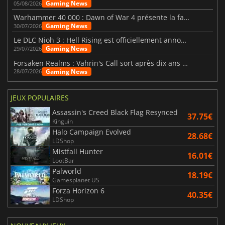
Gaming News
05/08/2026
Warhammer 40 000 : Dawn of War 4 présente la faction des Nécrons
Gaming News
30/07/2026
Le DLC Nioh 3 : Hell Rising est officiellement annoncé
Gaming News
29/07/2026
Forsaken Realms : Vahrin's Call sort après dix ans de développement
Gaming News
28/07/2026
JEUX POPULAIRES
Assassin's Creed Black Flag Resynced
37.75€
Kinguin
Halo Campaign Evolved
28.68€
LDShop
Mistfall Hunter
16.01€
LootBar
Palworld
18.19€
Gamesplanet US
Forza Horizon 6
40.35€
LDShop