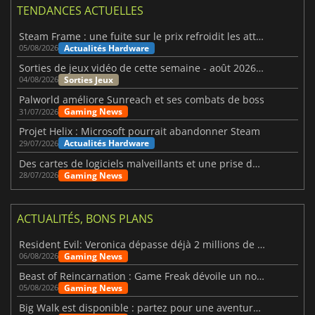
TENDANCES ACTUELLES
Steam Frame : une fuite sur le prix refroidit les attentes VR
Actualités Hardware
05/08/2026
Sorties de jeux vidéo de cette semaine - août 2026 (semaine 32)
Sorties Jeux
04/08/2026
Palworld améliore Sunreach et ses combats de boss
Gaming News
31/07/2026
Projet Helix : Microsoft pourrait abandonner Steam
Actualités Hardware
29/07/2026
Des cartes de logiciels malveillants et une prise de contrôle de Discord ont touché Meccha Chameleon
Gaming News
28/07/2026
ACTUALITÉS, BONS PLANS
Resident Evil: Veronica dépasse déjà 2 millions de wishlists
Gaming News
06/08/2026
Beast of Reincarnation : Game Freak dévoile un nouveau pari
Gaming News
05/08/2026
Big Walk est disponible : partez pour une aventure entre amis