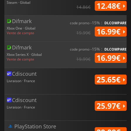
Steam · Global
12.48€
14.86€
Difmark
-15% :
code promo
DLCOMPARE
Xbox One · Global
16.99€
19.99€
Vente de compte
Difmark
-15% :
code promo
DLCOMPARE
Xbox Series X · Global
16.99€
19.99€
Vente de compte
Cdiscount
25.65€
Livraison · France
Cdiscount
25.97€
Livraison · France
PlayStation Store