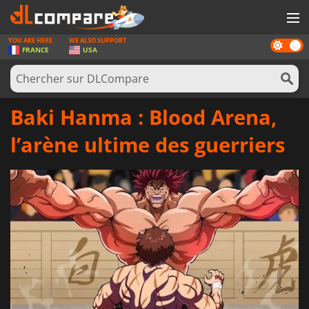
YOU ARE HERE
WE ALSO SUPPORT
Dark
JEUX
FRANCE
USA
mode
CARTES PRÉPAYÉES
LOGICIELS
Baki Hanma : Blood Arena,
CONCOURS
l’arène ultime des guerriers
MATÉRIEL
NEWS
SE CONNECTER OU S'INSCRIRE