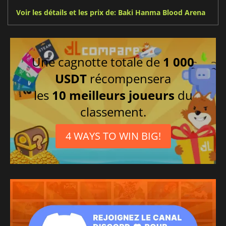
Voir les détails et les prix de: Baki Hanma Blood Arena
Une cagnotte totale de
1 000
USDT
récompensera
les
10 meilleurs joueurs
du
classement.
4 WAYS TO WIN BIG!