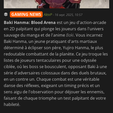
GAMING NEWS
AlexP
-
16 sept. 2025, 10:57
Baki Hanma: Blood Arena
est un jeu d'action-arcade
en 2D palpitant qui plonge les joueurs dans l'univers
sauvage du manga et de l'anime
Baki
. Vous incarnez
Baki Hanma, un jeune pratiquant d'arts martiaux
déterminé à éclipser son père, Yujiro Hanma, le plus
redoutable combattant de la planète. Ce jeu troque les
listes de joueurs tentaculaires pour une odyssée
ciblée, où les boss se bousculent, opposant Baki à une
série d'adversaires colossaux dans des duels brutaux,
en un contre un. Chaque combat est une véritable
danse des réflexes, exigeant un timing précis et un
sens aigu de l'observation pour déjouer les ennemis,
faisant de chaque triomphe un test palpitant de votre
habileté.