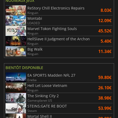
NOUVEAUX JEUX
ReStory Chill Electronics Repairs
8.03€
Kinguin
Montabi
12.09€
LOADED
Marvel Tokon Fighting Souls
45.52€
Kinguin
HellSlave II Judgment of the Archon
5.40€
Kinguin
Big Walk
11.34€
Kinguin
BIENTÔT DISPONIBLE
EA SPORTS Madden NFL 27
59.80€
Eneba
Hell Let Loose Vietnam
26.10€
Kinguin
The Sinking City 2
38.98€
Gamesplanet US
STEINS;GATE RE BOOT
53.99€
Steam
Mortal Shell II