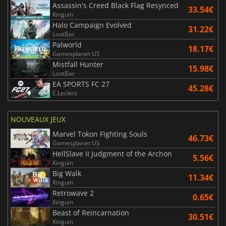
Assassin's Creed Black Flag Resynced
33.54€
Kinguin
Halo Campaign Evolved
31.22€
LootBar
Palworld
18.17€
Gamesplanet US
Mistfall Hunter
15.98€
LootBar
EA SPORTS FC 27
45.28€
E.Leclerc
NOUVEAUX JEUX
Marvel Tokon Fighting Souls
46.73€
Gamesplanet US
HellSlave II Judgment of the Archon
5.56€
Kinguin
Big Walk
11.34€
Kinguin
Retrowave 2
0.65€
Kinguin
Beast of Reincarnation
30.51€
Kinguin