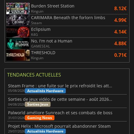
Burden Street Station
8.12€
Kinguin
CARIMARA Beneath the forlorn limbs
4.99€
Steam
Eclipsium
4.14€
K4G
No, I'm not a Human
4.88€
GAMESEAL
THRESHOLD
0.71€
Kinguin
TENDANCES ACTUELLES
Steam Frame : une fuite sur le prix refroidit les attentes VR
Actualités Hardware
05/08/2026
Sorties de jeux vidéo de cette semaine - août 2026 (semaine 32)
Sorties Jeux
04/08/2026
Palworld améliore Sunreach et ses combats de boss
Gaming News
31/07/2026
Projet Helix : Microsoft pourrait abandonner Steam
Actualités Hardware
29/07/2026