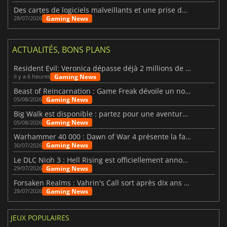
Des cartes de logiciels malveillants et une prise de contrôle de Discord ont touché Meccha Chameleon
Gaming News
28/07/2026
ACTUALITÉS, BONS PLANS
Resident Evil: Veronica dépasse déjà 2 millions de wishlists
Gaming News
il y a 6 heures
Beast of Reincarnation : Game Freak dévoile un nouveau pari
Gaming News
05/08/2026
Big Walk est disponible : partez pour une aventure entre amis
Gaming News
05/08/2026
Warhammer 40 000 : Dawn of War 4 présente la faction des Nécrons
Gaming News
30/07/2026
Le DLC Nioh 3 : Hell Rising est officiellement annoncé
Gaming News
29/07/2026
Forsaken Realms : Vahrin's Call sort après dix ans de développement
Gaming News
28/07/2026
JEUX POPULAIRES