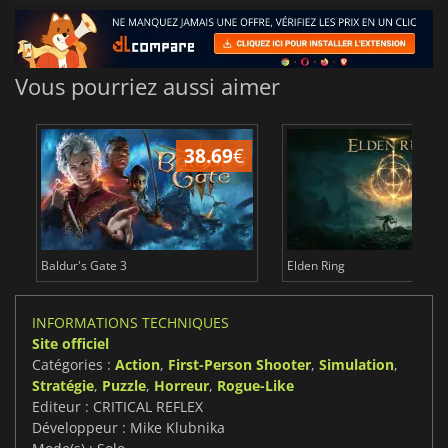
Vous pourriez aussi aimer
38.69
€
1
Baldur's Gate 3
Elden Ring
INFORMATIONS TECHNIQUES
Site officiel
Catégories :
Action
,
First-Person Shooter
,
Simulation
,
Stratégie
,
Puzzle
,
Horreur
,
Rogue-Like
Editeur : CRITICAL REFLEX
Développeur : Mike Klubnika