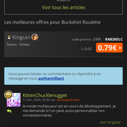
Voir tous les articles
Les meilleures offres pour Buckshot Roulette
Kinguin
-24% :
code promo
RAB28DLC
Steam · Global
0.79€
1.04€
Vous pouvez laisser un commentaire ou répondre à un
message en vous
authentifiant
KittenChucklenugget
11 avr. 2024, 02:30
sur
dlcompare.com
le mode multijoueur est en cours de développement. je
me demande si l'on peut aussi personnaliser nos
concessionnaires.
Voir l'original