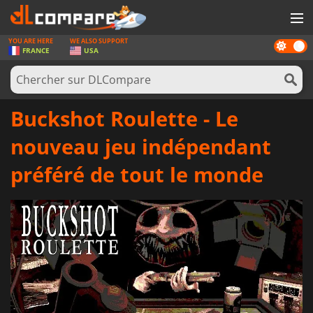
YOU ARE HERE
WE ALSO SUPPORT
Dark
JEUX
FRANCE
USA
mode
CARTES PRÉPAYÉES
LOGICIELS
Buckshot Roulette - Le
CONCOURS
nouveau jeu indépendant
MATÉRIEL
préféré de tout le monde
NEWS
SE CONNECTER OU S'INSCRIRE