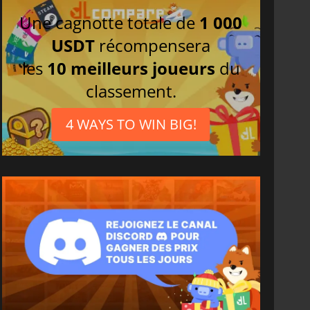
Une cagnotte totale de
1 000
USDT
récompensera
les
10 meilleurs joueurs
du
classement.
4 WAYS TO WIN BIG!