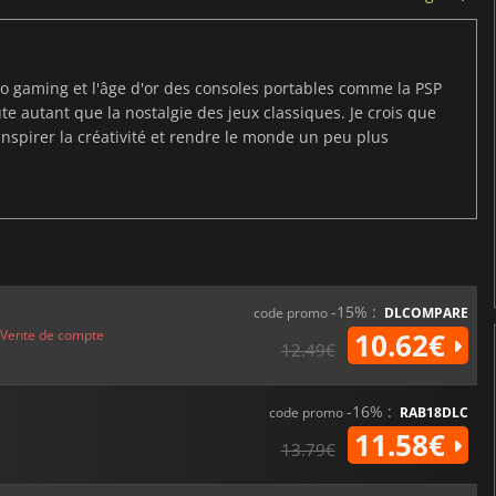
tro gaming et l'âge d'or des consoles portables comme la PSP
route autant que la nostalgie des jeux classiques. Je crois que
inspirer la créativité et rendre le monde un peu plus
-15% :
code promo
DLCOMPARE
Vente de compte
10.62€
12.49€
-16% :
code promo
RAB18DLC
11.58€
13.79€