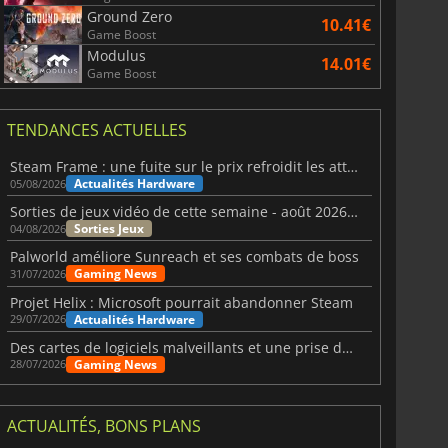
Ground Zero
10.41€
Game Boost
Modulus
14.01€
Game Boost
TENDANCES ACTUELLES
Steam Frame : une fuite sur le prix refroidit les attentes VR
Actualités Hardware
05/08/2026
Sorties de jeux vidéo de cette semaine - août 2026 (semaine 32)
Sorties Jeux
04/08/2026
Palworld améliore Sunreach et ses combats de boss
Gaming News
31/07/2026
Projet Helix : Microsoft pourrait abandonner Steam
Actualités Hardware
29/07/2026
Des cartes de logiciels malveillants et une prise de contrôle de Discord ont touché Meccha Chameleon
Gaming News
28/07/2026
ACTUALITÉS, BONS PLANS