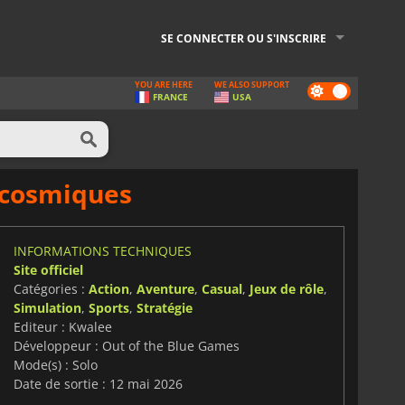
SE CONNECTER OU S'INSCRIRE
YOU ARE HERE
WE ALSO SUPPORT
Dark
FRANCE
USA
mode
s cosmiques
INFORMATIONS TECHNIQUES
Site officiel
Catégories :
Action
,
Aventure
,
Casual
,
Jeux de rôle
,
Simulation
,
Sports
,
Stratégie
Editeur : Kwalee
Développeur : Out of the Blue Games
Mode(s) : Solo
Date de sortie : 12 mai 2026