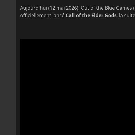
Aujourd'hui (12 mai 2026), Out of the Blue Games (l
officiellement lancé
Call of the Elder Gods
, la sui