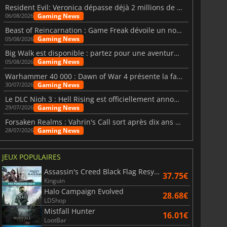
Resident Evil: Veronica dépasse déjà 2 millions de wishlists
Gaming News
06/08/2026
Beast of Reincarnation : Game Freak dévoile un nouveau pari
Gaming News
05/08/2026
Big Walk est disponible : partez pour une aventure entre amis
Gaming News
05/08/2026
Warhammer 40 000 : Dawn of War 4 présente la faction des Nécrons
Gaming News
30/07/2026
Le DLC Nioh 3 : Hell Rising est officiellement annoncé
Gaming News
29/07/2026
Forsaken Realms : Vahrin's Call sort après dix ans de développement
Gaming News
28/07/2026
JEUX POPULAIRES
Assassin's Creed Black Flag Resynced
37.75€
Kinguin
Halo Campaign Evolved
28.68€
LDShop
Mistfall Hunter
16.01€
LootBar