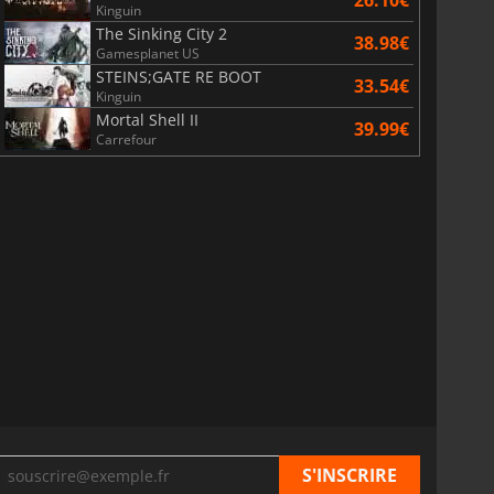
26.10€
Kinguin
The Sinking City 2
38.98€
Gamesplanet US
STEINS;GATE RE BOOT
33.54€
Kinguin
Mortal Shell II
39.99€
Carrefour
6.77
€
15.48
€
War WARHAMMER 3
Lies Of P