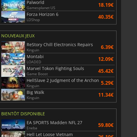
Palworld
18.19€
Gamesplanet US
Forza Horizon 6
40.35€
LDShop
NOUVEAUX JEUX
ReStory Chill Electronics Repairs
6.39€
Kinguin
Montabi
12.09€
LOADED
Marvel Tokon Fighting Souls
45.42€
Game Boost
HellSlave 2 Judgment of the Archon
5.29€
Kinguin
Big Walk
11.34€
Kinguin
BIENTÔT DISPONIBLE
EA SPORTS Madden NFL 27
59.80€
Eneba
Hell Let Loose Vietnam