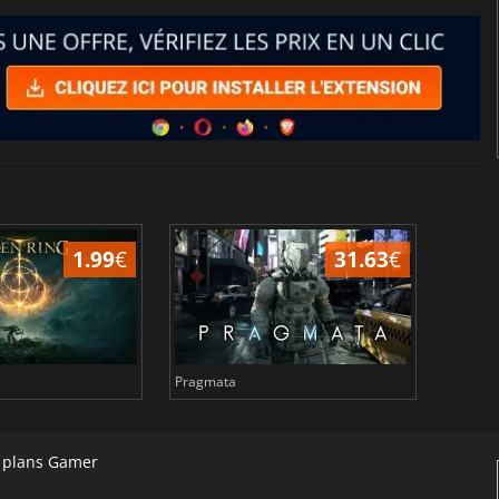
1.99
€
31.63
€
Pragmata
Total 
s plans Gamer