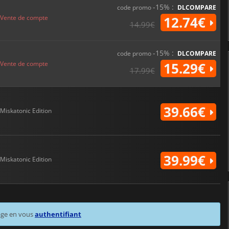
-15% :
code promo
DLCOMPARE
Vente de compte
12.74€
14.99€
-15% :
code promo
DLCOMPARE
Vente de compte
15.29€
17.99€
39.66€
Miskatonic Edition
39.99€
Miskatonic Edition
age en vous
authentifiant