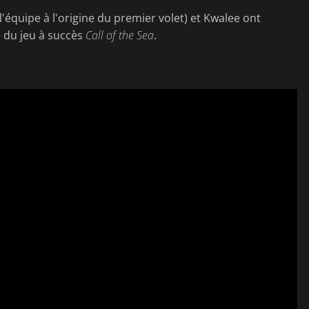
'équipe à l'origine du premier volet) et Kwalee ont
te du jeu à succès
Call of the Sea
.