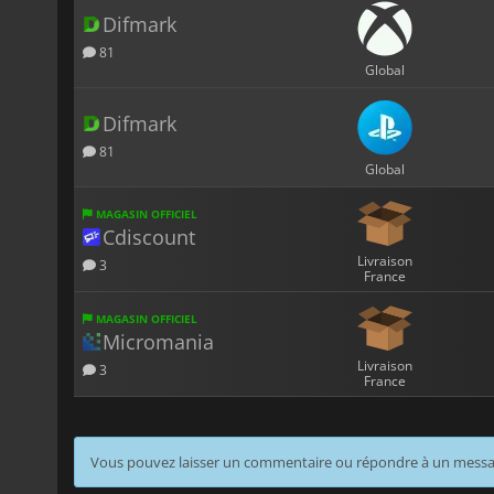
Difmark
81
Global
Difmark
81
Global
MAGASIN OFFICIEL
Cdiscount
Livraison
3
France
MAGASIN OFFICIEL
Micromania
Livraison
3
France
Vous pouvez laisser un commentaire ou répondre à un mess