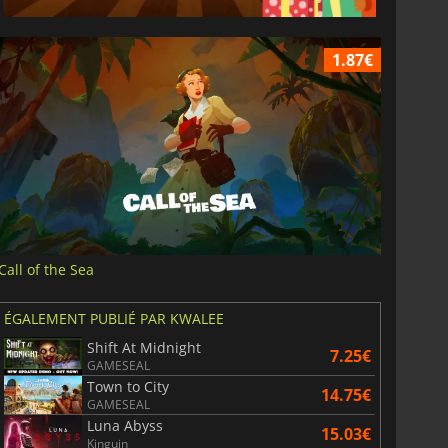
1.87€
Call of the Sea
ÉGALEMENT PUBLIÉ PAR KWALEE
Shift At Midnight
7.25€
GAMESEAL
Town to City
14.75€
GAMESEAL
Luna Abyss
15.03€
Kinguin