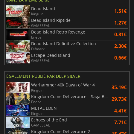
Dead Island
1.51€
Kinguin
Dead Island Riptide
1.27€
GAMESEAL
Dead Island Retro Revenge
0.81€
Eneba
Dead Island Definitive Collection
2.30€
Difmark
Escape Dead Island
0.66€
GAMESEAL
ÉGALEMENT PUBLIÉ PAR DEEP SILVER
Warhammer 40k Dawn of War 4
35.19€
Kinguin
Kingdom Come Deliverance – Saga Bundle
29.73€
Eneba
METAL EDEN
4.41€
Kinguin
Echoes of the End
7.71€
GAMESEAL
Kingdom Come Deliverance 2