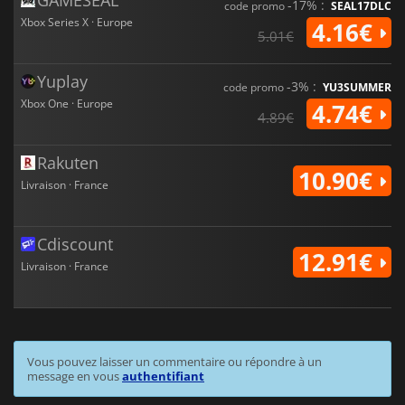
GAMESEAL
-17% :
code promo
SEAL17DLC
Xbox Series X · Europe
4.16€
5.01€
Yuplay
-3% :
code promo
YU3SUMMER
Xbox One · Europe
4.74€
4.89€
Rakuten
10.90€
Livraison · France
Cdiscount
12.91€
Livraison · France
Vous pouvez laisser un commentaire ou répondre à un
message en vous
authentifiant