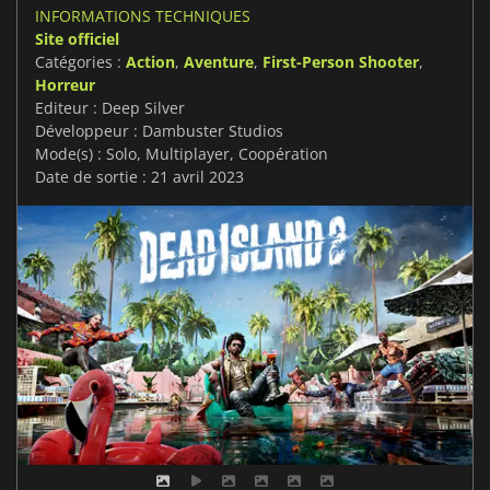
INFORMATIONS TECHNIQUES
Site officiel
Catégories :
Action
,
Aventure
,
First-Person Shooter
,
Horreur
Editeur : Deep Silver
Développeur : Dambuster Studios
Mode(s) : Solo, Multiplayer, Coopération
Date de sortie : 21 avril 2023