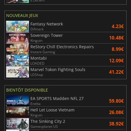
E.Leclerc
NOUVEAUX JEUX
Fantasy Network
4.23€
Difmark
Sovereign Tower
10.48€
Kinguin
ReStory Chill Electronics Repairs
8.99€
Instant Gaming
Montabi
12.09€
LOADED
Marvel Tokon Fighting Souls
41.22€
LDShop
BIENTÔT DISPONIBLE
EA SPORTS Madden NFL 27
59.80€
Eneba
Hell Let Loose Vietnam
26.08€
Kinguin
The Sinking City 2
38.92€
Gamesplanet US