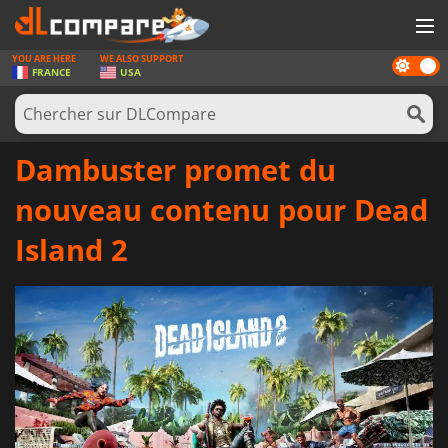
YOU ARE HERE
WE ALSO SUPPORT
Dark
JEUX
FRANCE
USA
mode
CARTES PRÉPAYÉES
LOGICIELS
Dambuster promet du
CONCOURS
nouveau contenu pour Dead
MATÉRIEL
Island 2
NEWS
SE CONNECTER OU S'INSCRIRE