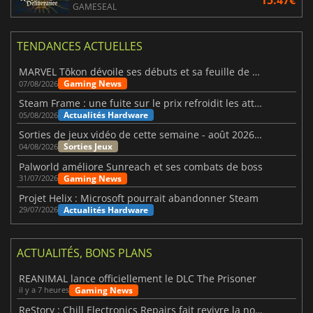
15.47€
GAMESEAL
TENDANCES ACTUELLES
MARVEL Tōkon dévoile ses débuts et sa feuille de route
Gaming News
07/08/2026
Steam Frame : une fuite sur le prix refroidit les attentes VR
Actualités Hardware
05/08/2026
Sorties de jeux vidéo de cette semaine - août 2026 (semaine 32)
Sorties Jeux
04/08/2026
Palworld améliore Sunreach et ses combats de boss
Gaming News
31/07/2026
Projet Helix : Microsoft pourrait abandonner Steam
Actualités Hardware
29/07/2026
ACTUALITÉS, BONS PLANS
REANIMAL lance officiellement le DLC The Prisoner
Gaming News
il y a 7 heures
ReStory : Chill Electronics Repairs fait revivre la nostalgie des années 2000