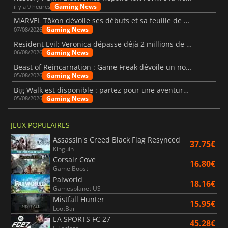
Gaming News
il y a 9 heures
MARVEL Tōkon dévoile ses débuts et sa feuille de route
Gaming News
07/08/2026
Resident Evil: Veronica dépasse déjà 2 millions de wishlists
Gaming News
06/08/2026
Beast of Reincarnation : Game Freak dévoile un nouveau pari
Gaming News
05/08/2026
Big Walk est disponible : partez pour une aventure entre amis
Gaming News
05/08/2026
JEUX POPULAIRES
Assassin's Creed Black Flag Resynced
37.75€
Kinguin
Corsair Cove
16.80€
Game Boost
Palworld
18.16€
Gamesplanet US
Mistfall Hunter
15.95€
LootBar
EA SPORTS FC 27
45.28€