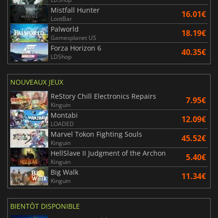
Mistfall Hunter
16.01€
LootBar
Palworld
18.19€
Gamesplanet US
Forza Horizon 6
40.35€
LDShop
NOUVEAUX JEUX
ReStory Chill Electronics Repairs
7.95€
Kinguin
Montabi
12.09€
LOADED
Marvel Tokon Fighting Souls
45.52€
Kinguin
HellSlave II Judgment of the Archon
5.40€
Kinguin
Big Walk
11.34€
Kinguin
BIENTÔT DISPONIBLE