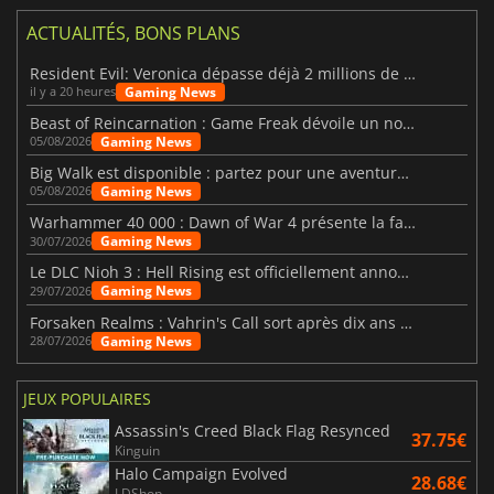
ACTUALITÉS, BONS PLANS
Resident Evil: Veronica dépasse déjà 2 millions de wishlists
Gaming News
il y a 20 heures
Beast of Reincarnation : Game Freak dévoile un nouveau pari
Gaming News
05/08/2026
Big Walk est disponible : partez pour une aventure entre amis
Gaming News
05/08/2026
Warhammer 40 000 : Dawn of War 4 présente la faction des Nécrons
Gaming News
30/07/2026
Le DLC Nioh 3 : Hell Rising est officiellement annoncé
Gaming News
29/07/2026
Forsaken Realms : Vahrin's Call sort après dix ans de développement
Gaming News
28/07/2026
JEUX POPULAIRES
Assassin's Creed Black Flag Resynced
37.75€
Kinguin
Halo Campaign Evolved
28.68€
LDShop