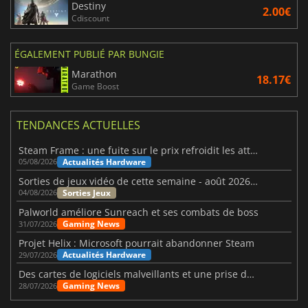
Destiny
2.00€
Cdiscount
ÉGALEMENT PUBLIÉ PAR BUNGIE
Marathon
18.17€
Game Boost
TENDANCES ACTUELLES
Steam Frame : une fuite sur le prix refroidit les attentes VR
Actualités Hardware
05/08/2026
Sorties de jeux vidéo de cette semaine - août 2026 (semaine 32)
Sorties Jeux
04/08/2026
Palworld améliore Sunreach et ses combats de boss
Gaming News
31/07/2026
Projet Helix : Microsoft pourrait abandonner Steam
Actualités Hardware
29/07/2026
Des cartes de logiciels malveillants et une prise de contrôle de Discord ont touché Meccha Chameleon
Gaming News
28/07/2026