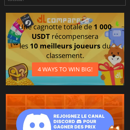
Une cagnotte totale de
1 000
USDT
récompensera
les
10 meilleurs joueurs
du
classement.
4 WAYS TO WIN BIG!