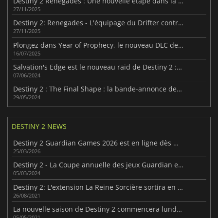
Destiny 2 Renegades : Une nouvelle étape dans la frontière sans loi
27/11/2025
Destiny 2: Renegades - L'équipage du Drifter contre l'Imperium Cabal
27/11/2025
Plongez dans Year of Prophecy, le nouveau DLC de Destiny 2
16/07/2025
Salvation's Edge est le nouveau raid de Destiny 2 : The Final Shape
07/06/2024
Destiny 2 : The Final Shape : la bande-annonce de lancement est ici
29/05/2024
DESTINY 2 NEWS
Destiny 2 Guardian Games 2026 est en ligne dès maintenant
25/03/2026
Destiny 2 - La Coupe annuelle des jeux Guardian est de retour !
05/03/2024
Destiny 2: L'extension La Reine Sorcière sortira en 2022
26/08/2021
La nouvelle saison de Destiny 2 commencera lundi prochain.
05/05/2021