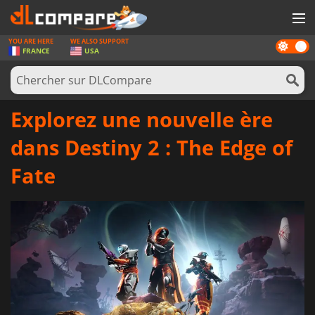
YOU ARE HERE
WE ALSO SUPPORT
Dark
JEUX
FRANCE
USA
mode
CARTES PRÉPAYÉES
LOGICIELS
Explorez une nouvelle ère
CONCOURS
dans Destiny 2 : The Edge of
MATÉRIEL
Fate
NEWS
SE CONNECTER OU S'INSCRIRE