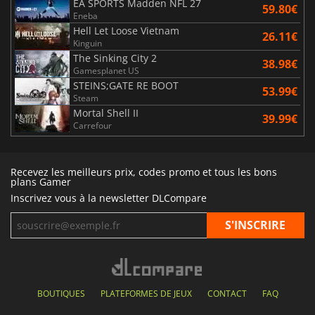
EA SPORTS Madden NFL 27
59.80€
Eneba
Hell Let Loose Vietnam
26.11€
Kinguin
The Sinking City 2
38.98€
Gamesplanet US
STEINS;GATE RE BOOT
53.99€
Steam
Mortal Shell II
39.99€
Carrefour
Recevez les meilleurs prix, codes promo et tous les bons
plans Gamer
Inscrivez vous à la newsletter DLCompare
BOUTIQUES
PLATEFORMES DE JEUX
CONTACT
FAQ