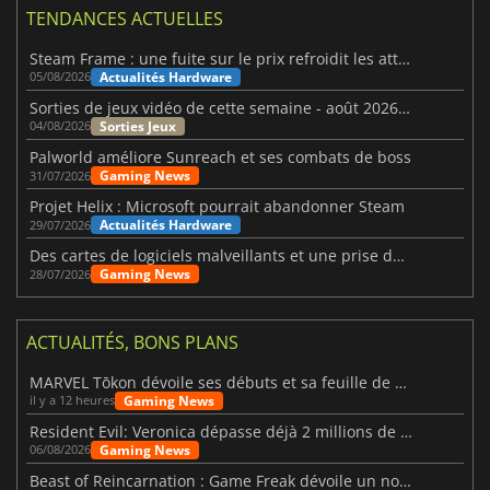
TENDANCES ACTUELLES
Steam Frame : une fuite sur le prix refroidit les attentes VR
Actualités Hardware
05/08/2026
Sorties de jeux vidéo de cette semaine - août 2026 (semaine 32)
Sorties Jeux
04/08/2026
Palworld améliore Sunreach et ses combats de boss
Gaming News
31/07/2026
Projet Helix : Microsoft pourrait abandonner Steam
Actualités Hardware
29/07/2026
Des cartes de logiciels malveillants et une prise de contrôle de Discord ont touché Meccha Chameleon
Gaming News
28/07/2026
ACTUALITÉS, BONS PLANS
MARVEL Tōkon dévoile ses débuts et sa feuille de route
Gaming News
il y a 12 heures
Resident Evil: Veronica dépasse déjà 2 millions de wishlists
Gaming News
06/08/2026
Beast of Reincarnation : Game Freak dévoile un nouveau pari