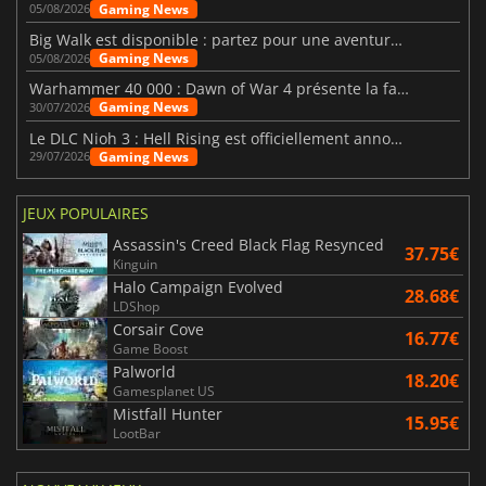
Gaming News
05/08/2026
Big Walk est disponible : partez pour une aventure entre amis
Gaming News
05/08/2026
Warhammer 40 000 : Dawn of War 4 présente la faction des Nécrons
Gaming News
30/07/2026
Le DLC Nioh 3 : Hell Rising est officiellement annoncé
Gaming News
29/07/2026
JEUX POPULAIRES
Assassin's Creed Black Flag Resynced
37.75€
Kinguin
Halo Campaign Evolved
28.68€
LDShop
Corsair Cove
16.77€
Game Boost
Palworld
18.20€
Gamesplanet US
Mistfall Hunter
15.95€
LootBar