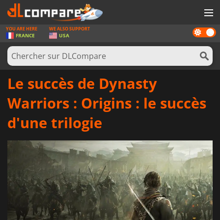
YOU ARE HERE
WE ALSO SUPPORT
Dark
JEUX
FRANCE
USA
mode
CARTES PRÉPAYÉES
LOGICIELS
Le succès de Dynasty
CONCOURS
Warriors : Origins : le succès
MATÉRIEL
d'une trilogie
NEWS
SE CONNECTER OU S'INSCRIRE