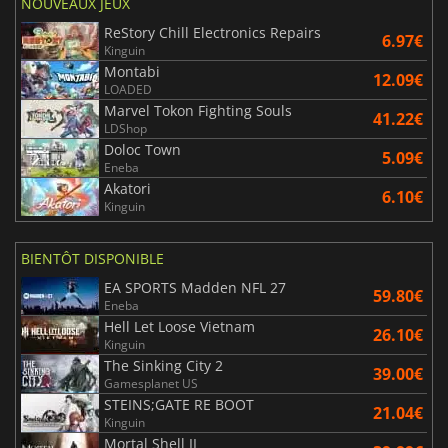
NOUVEAUX JEUX
ReStory Chill Electronics Repairs
6.97€
Kinguin
Montabi
12.09€
LOADED
Marvel Tokon Fighting Souls
41.22€
LDShop
Doloc Town
5.09€
Eneba
Akatori
6.10€
Kinguin
BIENTÔT DISPONIBLE
EA SPORTS Madden NFL 27
59.80€
Eneba
Hell Let Loose Vietnam
26.10€
Kinguin
The Sinking City 2
39.00€
Gamesplanet US
STEINS;GATE RE BOOT
21.04€
Kinguin
Mortal Shell II