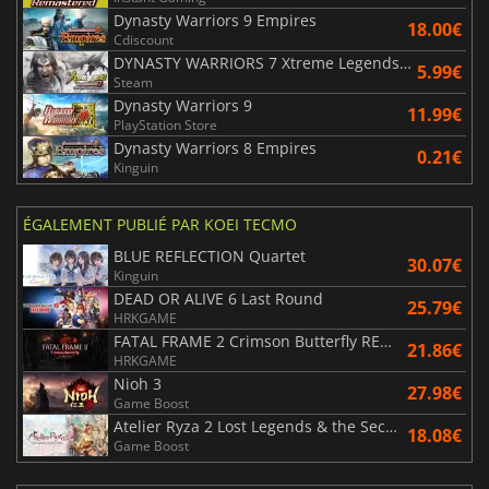
Dynasty Warriors 9 Empires
18.00€
Cdiscount
DYNASTY WARRIORS 7 Xtreme Legends Definitive Edition
5.99€
Steam
Dynasty Warriors 9
11.99€
PlayStation Store
Dynasty Warriors 8 Empires
0.21€
Kinguin
ÉGALEMENT PUBLIÉ PAR KOEI TECMO
BLUE REFLECTION Quartet
30.07€
Kinguin
DEAD OR ALIVE 6 Last Round
25.79€
HRKGAME
FATAL FRAME 2 Crimson Butterfly REMAKE
21.86€
HRKGAME
Nioh 3
27.98€
Game Boost
Atelier Ryza 2 Lost Legends & the Secret Fairy DX
18.08€
Game Boost