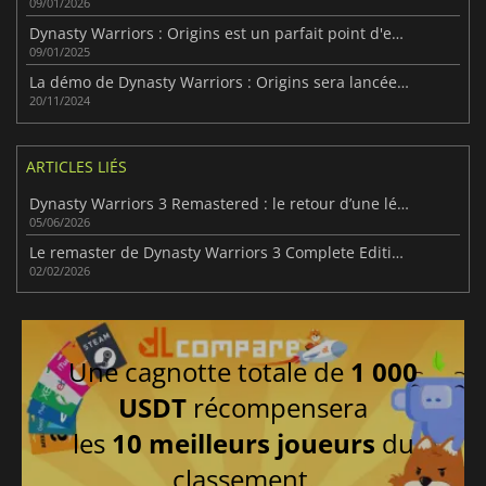
09/01/2026
Dynasty Warriors : Origins est un parfait point d'entrée dans le genre Musou.
09/01/2025
La démo de Dynasty Warriors : Origins sera lancée le 22 novembre
20/11/2024
ARTICLES LIÉS
Dynasty Warriors 3 Remastered : le retour d’une légende
05/06/2026
Le remaster de Dynasty Warriors 3 Complete Edition est retardé
02/02/2026
Une cagnotte totale de
1 000
USDT
récompensera
les
10 meilleurs joueurs
du
classement.