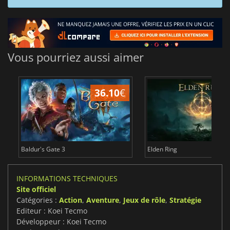
Vous pourriez aussi aimer
36.10
€
2
Baldur's Gate 3
Elden Ring
INFORMATIONS TECHNIQUES
Site officiel
Catégories :
Action
,
Aventure
,
Jeux de rôle
,
Stratégie
Editeur : Koei Tecmo
Développeur : Koei Tecmo