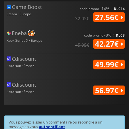
Game Boost
-14% :
code promo
DLC14
Steam · Europe
27.56€
32.05€
Eneba
-8% :
code promo
DLC8
Xbox Series X · Europe
42.27€
45.95€
Cdiscount
49.99€
Livraison · France
Cdiscount
56.97€
Livraison · France
Vous pouvez laisser un commentaire ou répondre à un
message en vous
authentifiant