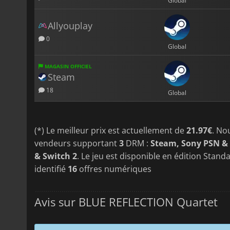
Global
Allyouplay
0
Global
MAGASIN OFFICIEL
Steam
18
Global
(*) Le meilleur prix est actuellement de
21.97€
. No
vendeurs supportant
3
DRM :
Steam, Sony PSN &
& Switch 2
. Le jeu est disponible en édition Stand
identifié
16
offres numériques
Avis sur BLUE REFLECTION Quartet