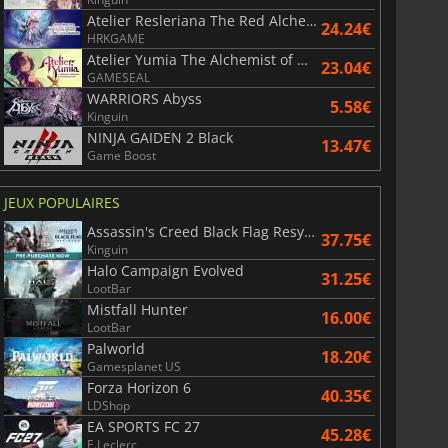
Atelier Resleriana The Red Alchemist & the White Guardian
24.24€
HRKGAME
Atelier Yumia The Alchemist of Memories & the Envisioned Land
23.04€
GAMESEAL
WARRIORS Abyss
5.58€
Kinguin
NINJA GAIDEN 2 Black
13.47€
Game Boost
JEUX POPULAIRES
Assassin's Creed Black Flag Resynced
37.75€
Kinguin
Halo Campaign Evolved
6.77
€
15.48
€
31.25€
LootBar
Mistfall Hunter
16.00€
LootBar
Palworld
18.20€
Gamesplanet US
War WARHAMMER 3
Lies Of P
Forza Horizon 6
40.35€
LDShop
EA SPORTS FC 27
45.28€
E.Leclerc