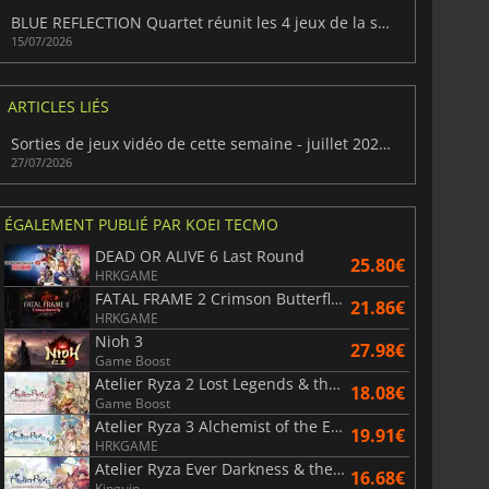
BLUE REFLECTION Quartet réunit les 4 jeux de la saga
15/07/2026
ARTICLES LIÉS
Sorties de jeux vidéo de cette semaine - juillet 2026 (semaine 31)
27/07/2026
ÉGALEMENT PUBLIÉ PAR KOEI TECMO
DEAD OR ALIVE 6 Last Round
25.80€
HRKGAME
FATAL FRAME 2 Crimson Butterfly REMAKE
21.86€
HRKGAME
Nioh 3
27.98€
Game Boost
Atelier Ryza 2 Lost Legends & the Secret Fairy DX
18.08€
Game Boost
Atelier Ryza 3 Alchemist of the End & the Secret Key DX
19.91€
HRKGAME
Atelier Ryza Ever Darkness & the Secret Hideout DX
16.68€
Kinguin