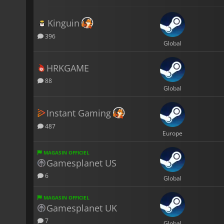
Kinguin
396
Global
HRKGAME
88
Global
Instant Gaming
487
Europe
MAGASIN OFFICIEL
Gamesplanet US
6
Global
MAGASIN OFFICIEL
Gamesplanet UK
7
Global