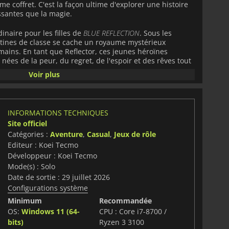
 coffret. C'est la façon ultime d'explorer une histoire
ssantes que la magie.
dinaire pour les filles de
BLUE REFLECTION
. Sous les
utines de classe se cache un royaume mystérieux
ains. En tant que Reflector, ces jeunes héroïnes
 nées de la peur, du regret, de l'espoir et des rêves tout
er les fardeaux émotionnels qui pèsent sur leur cœur.
Voir plus
 nouveaux personnages, de nouveaux mystères et des
lacent progressivement pour former une narration
INFORMATIONS TECHNIQUES
ouper d'anciennes sorties,
BLUE REFLECTION Quartet
Site officiel
son ensemble grâce à des améliorations modernes
Catégories :
Aventure
,
Casual
,
Jeux de rôle
 Des visuels améliorés, des performances plus fluides,
 interfaces simplifiées et de nombreuses améliorations
Editeur : Koei Tecmo
aque jeu plus agréable que jamais. La collection élargit
Développeur : Koei Tecmo
version remastérisée de
BLUE REFLECTION SUN
et une
Mode(s) : Solo
REFLECTION RAY
, offrant aux fans de nouvelles façons de
Date de sortie : 29 juillet 2026
anchise.
Configurations système
s qui vous attendent au-delà des aventures principales.
Minimum
Recommandée
e remplie de profils de personnages, de diagrammes de
OS:
Windows 11 (64-
CPU : Core i7-8700 /
usique et de lore, qui relient tous les jeux en un univers
bits)
Ryzen 3 3100
déal pour les joueurs qui aiment découvrir tous les