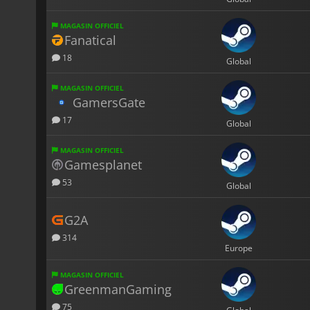
MAGASIN OFFICIEL
Fanatical
18
Global
MAGASIN OFFICIEL
GamersGate
17
Global
MAGASIN OFFICIEL
Gamesplanet
53
Global
G2A
314
Europe
MAGASIN OFFICIEL
GreenmanGaming
75