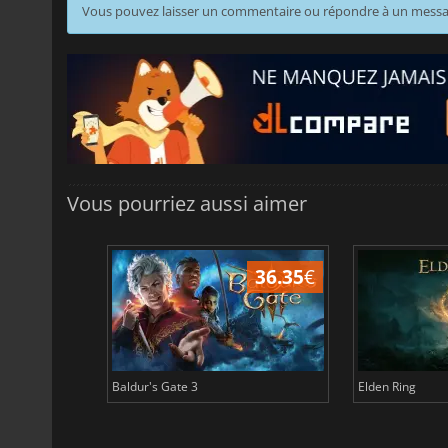
Vous pouvez laisser un commentaire ou répondre à un mess
Vous pourriez aussi aimer
45.05
€
36.35
€
Baldur's Gate 3
Elden Ring