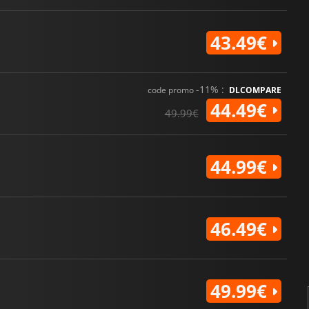
43.49€
-11% :
code promo
DLCOMPARE
44.49€
49.99€
44.99€
46.49€
49.99€