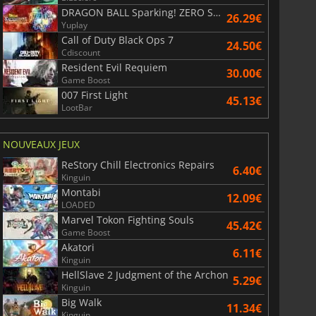
DRAGON BALL Sparking! ZERO Super Limit Breaking NEO
26.29€
Yuplay
Call of Duty Black Ops 7
24.50€
Cdiscount
Resident Evil Requiem
30.00€
Game Boost
007 First Light
45.13€
LootBar
NOUVEAUX JEUX
ReStory Chill Electronics Repairs
6.40€
Kinguin
Montabi
12.09€
LOADED
Marvel Tokon Fighting Souls
45.42€
Game Boost
Akatori
6.11€
Kinguin
HellSlave 2 Judgment of the Archon
5.29€
Kinguin
Big Walk
11.34€
Kinguin