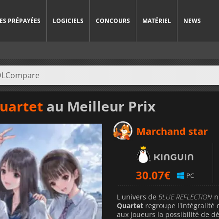
ES PRÉPAYÉES
LOGICIELS
CONCOURS
MATÉRIEL
NEWS
uartet
au Meilleur Prix
Marchand star
30.07
€
PC
L'univers de
BLUE REFLECTION
n'
Quartet
regroupe l'intégralité 
aux joueurs la possibilité de d