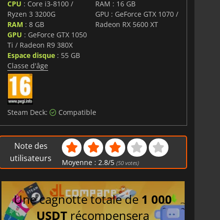
CPU
: Core i3-8100 /
RAM : 16 GB
oire de la série.
Ryzen 3 3200G
GPU : GeForce GTX 1070 /
RAM
: 8 GB
Radeon RX 5600 XT
 équilibre un système de combat au tour par tour
GPU
: GeForce GTX 1050
t de personnage touchant,
BLUE REFLECTION Quartet
pli d'amitié, de découverte de soi et d'une bonne dose
Ti / Radeon R9 380X
tures, d'innombrables souvenirs et un univers
Espace disque
: 55 GB
 attendent.
Classe d'âge
Steam Deck:
Compatible
Note des
utilisateurs
Moyenne :
2.8
/
5
(
50
votes)
Une cagnotte totale de
1 000
USDT
récompensera