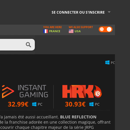
SE CONNECTER OU S'INSCRIRE
YOU ARE HERE
WE ALSO SUPPORT
Dark
FRANCE
USA
mode
PC
32.99
€
30.93
€
PC
PC
a jamais été aussi accueillant.
BLUE REFLECTION
de la franchise adorée en une collection magique, offrant
écouvrir chaque chapitre majeur de la série JRPG