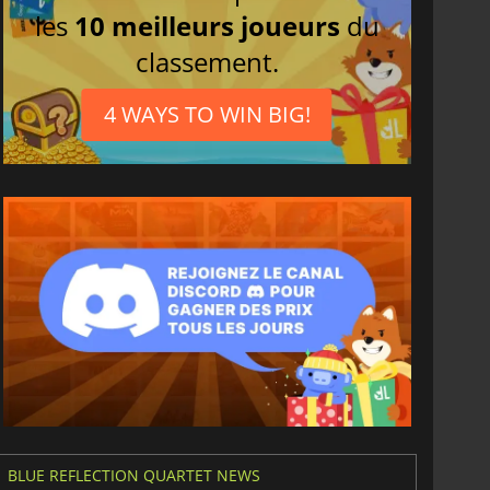
les
10 meilleurs joueurs
du
classement.
4 WAYS TO WIN BIG!
BLUE REFLECTION QUARTET NEWS