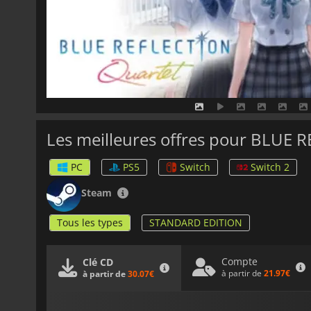
Les meilleures offres pour BLUE 
PC
PS5
Switch
Switch 2
Steam
Tous les types
STANDARD EDITION
Compte
Clé CD
à partir de
21.97€
à partir de
30.07€