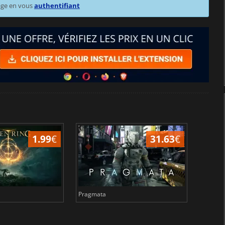
age en vous
authentifiant
1.99
€
31.63
€
Pragmata
Total 