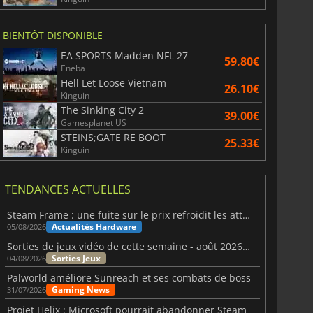
BIENTÔT DISPONIBLE
EA SPORTS Madden NFL 27
59.80€
Eneba
Hell Let Loose Vietnam
26.10€
Kinguin
The Sinking City 2
39.00€
Gamesplanet US
STEINS;GATE RE BOOT
25.33€
Kinguin
TENDANCES ACTUELLES
Steam Frame : une fuite sur le prix refroidit les attentes VR
Actualités Hardware
05/08/2026
Sorties de jeux vidéo de cette semaine - août 2026 (semaine 32)
Sorties Jeux
04/08/2026
Palworld améliore Sunreach et ses combats de boss
Gaming News
31/07/2026
Projet Helix : Microsoft pourrait abandonner Steam