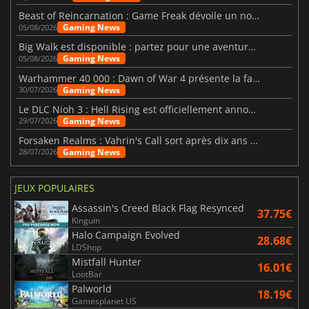
Beast of Reincarnation : Game Freak dévoile un nouveau pari
Gaming News
05/08/2026
Big Walk est disponible : partez pour une aventure entre amis
Gaming News
05/08/2026
Warhammer 40 000 : Dawn of War 4 présente la faction des Nécrons
Gaming News
30/07/2026
Le DLC Nioh 3 : Hell Rising est officiellement annoncé
Gaming News
29/07/2026
Forsaken Realms : Vahrin's Call sort après dix ans de développement
Gaming News
28/07/2026
JEUX POPULAIRES
Assassin's Creed Black Flag Resynced
37.75€
Kinguin
Halo Campaign Evolved
28.68€
LDShop
Mistfall Hunter
16.01€
LootBar
Palworld
18.19€
Gamesplanet US