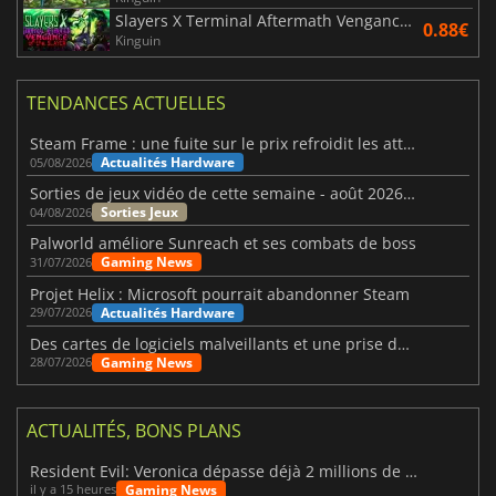
Slayers X Terminal Aftermath Vengance of the Slayer
0.88€
Kinguin
TENDANCES ACTUELLES
Steam Frame : une fuite sur le prix refroidit les attentes VR
Actualités Hardware
05/08/2026
Sorties de jeux vidéo de cette semaine - août 2026 (semaine 32)
Sorties Jeux
04/08/2026
Palworld améliore Sunreach et ses combats de boss
Gaming News
31/07/2026
Projet Helix : Microsoft pourrait abandonner Steam
Actualités Hardware
29/07/2026
Des cartes de logiciels malveillants et une prise de contrôle de Discord ont touché Meccha Chameleon
Gaming News
28/07/2026
ACTUALITÉS, BONS PLANS
Resident Evil: Veronica dépasse déjà 2 millions de wishlists
Gaming News
il y a 15 heures