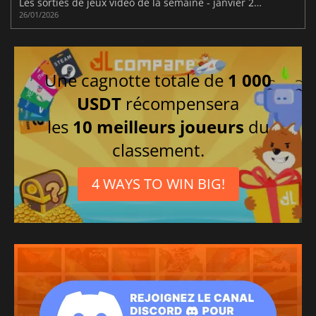
Les sorties de jeux vidéo de la semaine - janvier 2026 (semaine 5)
26/01/2026
Une cagnotte totale de
1 000
USDT
récompensera
les
10 meilleurs joueurs
du
classement.
4 WAYS TO WIN BIG!