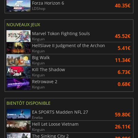
Forza Horizon 6
40.35€
LDShop
NOUVEAUX JEUX
Marvel Tokon Fighting Souls
45.52€
Kinguin
HellSlave II Judgment of the Archon
5.41€
Kinguin
Big Walk
11.34€
Kinguin
Kill The Shadow
6.73€
Kinguin
Retrowave 2
0.68€
Kinguin
BIENTÔT DISPONIBLE
EA SPORTS Madden NFL 27
59.80€
Eneba
Hell Let Loose Vietnam
26.11€
Kinguin
The Sinking City 2