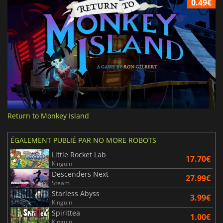
0.49€
Return to Monkey Island
ÉGALEMENT PUBLIÉ PAR NO MORE ROBOTS
Little Rocket Lab
17.70€
Kinguin
Descenders Next
27.99€
Steam
Starless Abyss
3.99€
Kinguin
Spirittea
1.00€
Kinguin