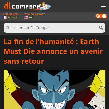
YOU ARE HERE
WE ALSO SUPPORT
Dark
JEUX
FRANCE
USA
mode
CARTES PRÉPAYÉES
LOGICIELS
La fin de l’humanité : Earth
CONCOURS
Must Die annonce un avenir
MATÉRIEL
sans retour
NEWS
SE CONNECTER OU S'INSCRIRE