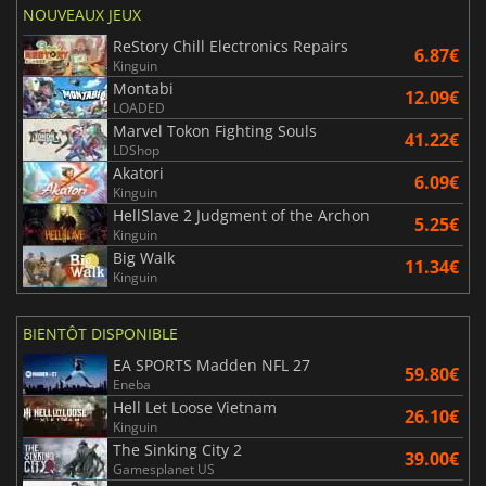
NOUVEAUX JEUX
ReStory Chill Electronics Repairs
6.87€
Kinguin
Montabi
12.09€
LOADED
Marvel Tokon Fighting Souls
41.22€
LDShop
Akatori
6.09€
Kinguin
HellSlave 2 Judgment of the Archon
5.25€
Kinguin
Big Walk
11.34€
Kinguin
BIENTÔT DISPONIBLE
EA SPORTS Madden NFL 27
59.80€
Eneba
Hell Let Loose Vietnam
26.10€
Kinguin
The Sinking City 2
39.00€
Gamesplanet US