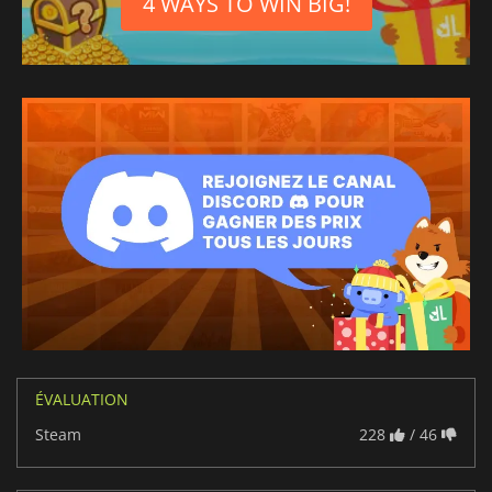
4 WAYS TO WIN BIG!
ÉVALUATION
Steam
228
/ 46