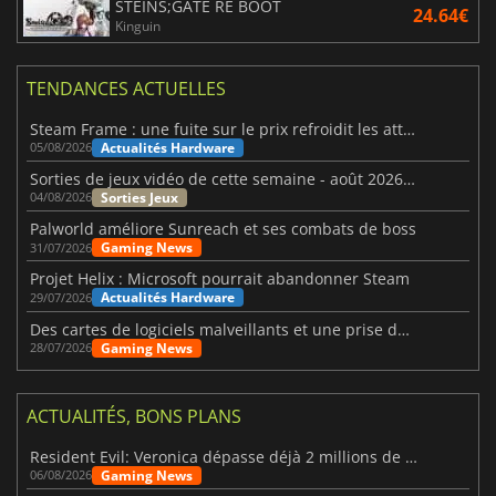
STEINS;GATE RE BOOT
24.64€
Kinguin
TENDANCES ACTUELLES
Steam Frame : une fuite sur le prix refroidit les attentes VR
Actualités Hardware
05/08/2026
Sorties de jeux vidéo de cette semaine - août 2026 (semaine 32)
Sorties Jeux
04/08/2026
Palworld améliore Sunreach et ses combats de boss
Gaming News
31/07/2026
Projet Helix : Microsoft pourrait abandonner Steam
Actualités Hardware
29/07/2026
Des cartes de logiciels malveillants et une prise de contrôle de Discord ont touché Meccha Chameleon
Gaming News
28/07/2026
ACTUALITÉS, BONS PLANS
Resident Evil: Veronica dépasse déjà 2 millions de wishlists
Gaming News
06/08/2026