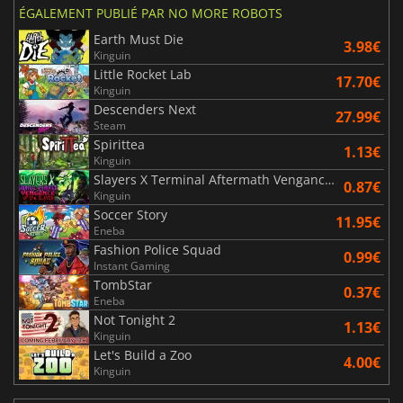
ÉGALEMENT PUBLIÉ PAR NO MORE ROBOTS
Earth Must Die
3.98€
Kinguin
Little Rocket Lab
17.70€
Kinguin
Descenders Next
27.99€
Steam
Spirittea
1.13€
Kinguin
Slayers X Terminal Aftermath Vengance of the Slayer
0.87€
Kinguin
Soccer Story
11.95€
Eneba
Fashion Police Squad
0.99€
Instant Gaming
TombStar
0.37€
Eneba
Not Tonight 2
1.13€
Kinguin
Let's Build a Zoo
4.00€
Kinguin