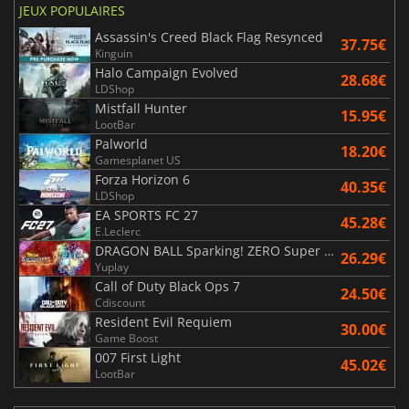
JEUX POPULAIRES
Assassin's Creed Black Flag Resynced
37.75€
Kinguin
Halo Campaign Evolved
28.68€
LDShop
Mistfall Hunter
15.95€
LootBar
Palworld
18.20€
Gamesplanet US
Forza Horizon 6
40.35€
LDShop
EA SPORTS FC 27
45.28€
E.Leclerc
DRAGON BALL Sparking! ZERO Super Limit Breaking NEO
26.29€
Yuplay
Call of Duty Black Ops 7
24.50€
Cdiscount
Resident Evil Requiem
30.00€
Game Boost
007 First Light
45.02€
LootBar