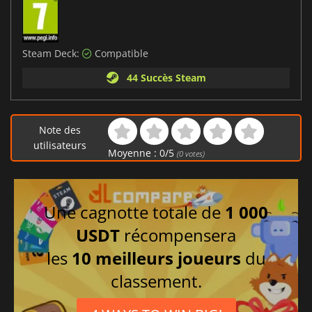
Steam Deck:
Compatible
44 Succès Steam
Note des
utilisateurs
Moyenne :
0
/
5
(
0
votes)
Une cagnotte totale de
1 000
USDT
récompensera
les
10 meilleurs joueurs
du
classement.