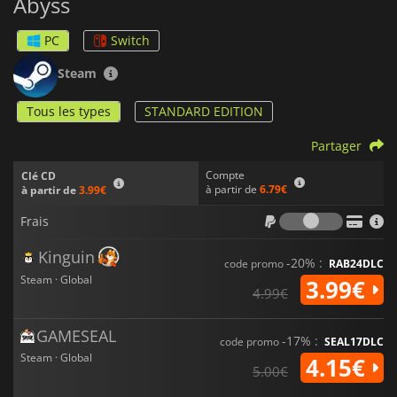
Abyss
PC
Switch
Steam
Tous les types
STANDARD EDITION
Partager
Compte
Clé CD
à partir de
6.79€
à partir de
3.99€
Frais
Frais
Kinguin
-20% :
code promo
RAB24DLC
Steam · Global
3.99€
4.99€
GAMESEAL
-17% :
code promo
SEAL17DLC
Steam · Global
4.15€
5.00€