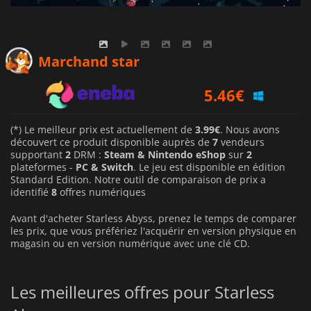
3.99
€
Marchand star
5.46
€
4.15
€
(*) Le meilleur prix est actuellement de
3.99€
. Nous avons
découvert ce produit disponible auprès de
7
vendeurs
supportant
2
DRM :
Steam & Nintendo eShop
sur
2
plateformes -
PC & Switch
. Le jeu est disponible en édition
Standard Edition. Notre outil de comparaison de prix a
identifié
8
offres numériques
Avant d'acheter Starless Abyss, prenez le temps de comparer
les prix, que vous préfériez l'acquérir en version physique en
magasin ou en version numérique avec une clé CD.
Les meilleures offres pour Starless