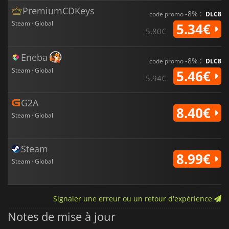
PremiumCDKeys
-8% :
code promo
DLC8
Steam · Global
5.34€
5.80€
Eneba
-8% :
code promo
DLC8
Steam · Global
5.46€
5.94€
G2A
8.40€
Steam · Global
Steam
8.99€
Steam · Global
Signaler une erreur ou un retour d'expérience
Notes de mise à jour