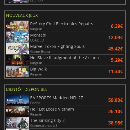
LDShop
NOUVEAUX JEUX
ReStory Chill Electronics Repairs
6.39€
Kinguin
Montabi
12.09€
LOADED
Marvel Tokon Fighting Souls
45.42€
Game Boost
HellSlave II Judgment of the Archon
5.29€
Kinguin
Big Walk
11.34€
Kinguin
BIENTÔT DISPONIBLE
EA SPORTS Madden NFL 27
59.80€
Eneba
Hell Let Loose Vietnam
26.10€
Kinguin
The Sinking City 2
38.98€
Gamesplanet US