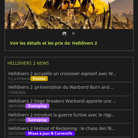
Voir les détails et les prix de: Helldivers 2
HELLDIVERS 2 NEWS
Helldivers 2 accueille un crossover explosif avec Warhammer 40K
Events
il y a 4 heures
Helldivers 2 :présentation du Warbond Burn and Bury
11/03/2026
Helldivers 2 Siege Breakers Warbond apporte une puissance de feu brutale
Gameplay
28/01/2026
Helldivers 2 introduit la guerre furtive avec le régiment Redacted
Gameplay
20/01/2026
Helldivers 2 Festival of Reckoning : le chaos des fêtes de fin d'année
Mises à jour & Correctifs
22/12/2025