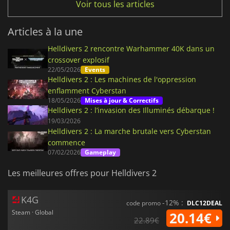
Voir tous les articles
Articles à la une
Helldivers 2 rencontre Warhammer 40K dans un
crossover explosif
22/05/2026
Events
Helldivers 2 : Les machines de l'oppression
enflamment Cyberstan
18/05/2026
Mises à jour & Correctifs
Helldivers 2 : l’invasion des Illuminés débarque !
19/03/2026
Helldivers 2 : La marche brutale vers Cyberstan
commence
07/02/2026
Gameplay
Les meilleures offres pour Helldivers 2
K4G
-12% :
code promo
DLC12DEAL
Steam · Global
20.14€
22.89€