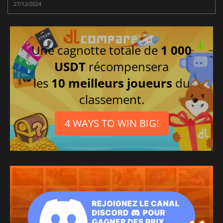
27/12/2024
Une cagnotte totale de
1 000
USDT
récompensera
les
10 meilleurs joueurs
du
classement.
4 WAYS TO WIN BIG!