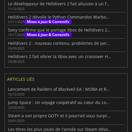
Le développeur de Helldivers 2 fait allusion à un futur mode roguelite
11/12/2025
Helldivers 2 dévoile le Python Commandos Warbond pour décembre 2025
Mises à jour & Correctifs
27/11/2025
Sony confirme que le portage Xbox de Helldivers 2 stimule les ventes de la PS5 et du PC
Mises à jour & Correctifs
15/11/2025
Helldivers 2 : nouveau contenu, problèmes de performance
03/09/2025
Helldivers 2 fait vibrer la Xbox avec un crossover Halo : ODST
25/08/2025
ARTICLES LIÉS
Lancement de Raiders of Blackveil EA : MOBA et Roguelite
15/12/2025
Jump Space : Un voyage coopératif au cœur du cosmos
22/09/2025
Steam a son propre GOTY et il pourrait vous surprendre
02/01/2025
Les titres les plus joués de l'année sur Steam dévoilés