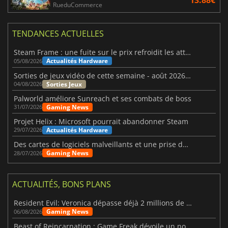
13.88€
RueduCommerce
TENDANCES ACTUELLES
Steam Frame : une fuite sur le prix refroidit les attentes VR
Actualités Hardware
05/08/2026
Sorties de jeux vidéo de cette semaine - août 2026 (semaine 32)
Sorties Jeux
04/08/2026
Palworld améliore Sunreach et ses combats de boss
Gaming News
31/07/2026
Projet Helix : Microsoft pourrait abandonner Steam
Actualités Hardware
29/07/2026
Des cartes de logiciels malveillants et une prise de contrôle de Discord ont touché Meccha Chameleon
Gaming News
28/07/2026
ACTUALITÉS, BONS PLANS
Resident Evil: Veronica dépasse déjà 2 millions de wishlists
Gaming News
06/08/2026
Beast of Reincarnation : Game Freak dévoile un nouveau pari