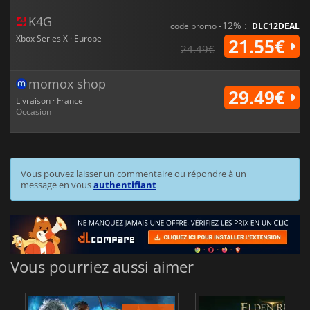
K4G
-12% :
code promo
DLC12DEAL
Xbox Series X · Europe
21.55€
24.49€
momox shop
29.49€
Livraison · France
Occasion
Vous pouvez laisser un commentaire ou répondre à un
message en vous
authentifiant
Vous pourriez aussi aimer