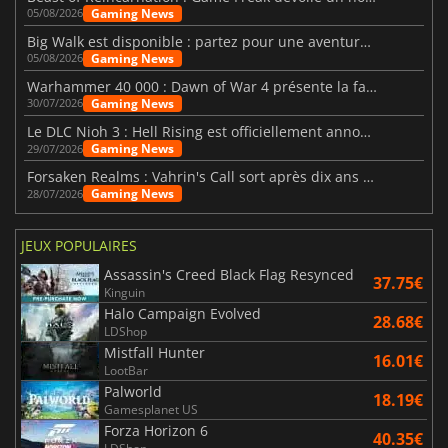
Gaming News
05/08/2026
Big Walk est disponible : partez pour une aventure entre amis
Gaming News
05/08/2026
Warhammer 40 000 : Dawn of War 4 présente la faction des Nécrons
Gaming News
30/07/2026
Le DLC Nioh 3 : Hell Rising est officiellement annoncé
Gaming News
29/07/2026
Forsaken Realms : Vahrin's Call sort après dix ans de développement
Gaming News
28/07/2026
JEUX POPULAIRES
Assassin's Creed Black Flag Resynced
37.75€
Kinguin
Halo Campaign Evolved
28.68€
LDShop
Mistfall Hunter
16.01€
LootBar
Palworld
18.19€
Gamesplanet US
Forza Horizon 6
40.35€