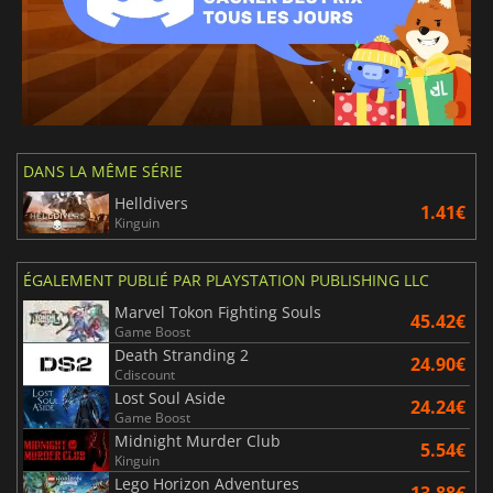
DANS LA MÊME SÉRIE
Helldivers
1.41€
Kinguin
ÉGALEMENT PUBLIÉ PAR PLAYSTATION PUBLISHING LLC
Marvel Tokon Fighting Souls
45.42€
Game Boost
Death Stranding 2
24.90€
Cdiscount
Lost Soul Aside
24.24€
Game Boost
Midnight Murder Club
5.54€
Kinguin
Lego Horizon Adventures