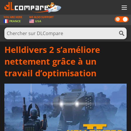
YOU ARE HERE
WE ALSO SUPPORT
Dark
JEUX
FRANCE
USA
mode
CARTES PRÉPAYÉES
LOGICIELS
Helldivers 2 s’améliore
CONCOURS
nettement grâce à un
MATÉRIEL
travail d’optimisation
NEWS
SE CONNECTER OU S'INSCRIRE