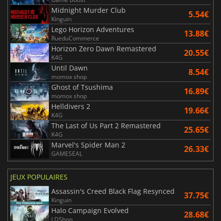
Midnight Murder Club
5.54€
Kinguin
Lego Horizon Adventures
13.88€
RueduCommerce
Horizon Zero Dawn Remastered
20.55€
K4G
Until Dawn
8.54€
momox shop
Ghost of Tsushima
16.89€
momox shop
Helldivers 2
19.66€
K4G
The Last of Us Part 2 Remastered
25.65€
K4G
Marvel's Spider Man 2
26.33€
GAMESEAL
JEUX POPULAIRES
Assassin's Creed Black Flag Resynced
37.75€
Kinguin
Halo Campaign Evolved
28.68€
LDShop