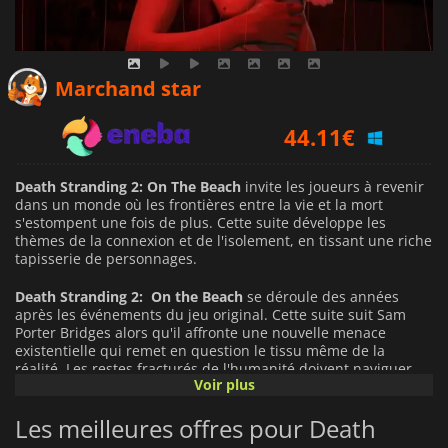
43.03
€
Marchand star
44.11
€
54.99
€
Death Stranding 2: On The Beach
invite les joueurs à revenir
dans un monde où les frontières entre la vie et la mort
s'estompent une fois de plus. Cette suite développe les
thèmes de la connexion et de l'isolement, en tissant une riche
tapisserie de personnages.
Death Stranding 2: On the Beach
se déroule des années
après les événements du jeu original. Cette suite suit Sam
Porter Bridges alors qu'il affronte une nouvelle menace
existentielle qui remet en question le tissu même de la
réalité. Les restes fracturés de l'humanité doivent naviguer
Voir plus
dans ce qui reste d'une Amérique brisée, mais aussi dans le
royaume de The Beach, un espace surréaliste entre les
Les meilleures offres pour Death
mondes où les traumatismes du passé et les destins futurs
s'entrechoquent. Le jeu explore les thèmes de l'isolement, de