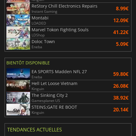
ReStory Chill Electronics Repairs
8.99€
Instant Gaming
Montabi
12.09€
LOADED
Marvel Tokon Fighting Souls
41.22€
LDShop
Doloc Town
5.09€
Eneba
BIENTÔT DISPONIBLE
EA SPORTS Madden NFL 27
59.80€
Eneba
Hell Let Loose Vietnam
26.08€
Kinguin
The Sinking City 2
38.92€
Gamesplanet US
STEINS;GATE RE BOOT
20.14€
Kinguin
TENDANCES ACTUELLES