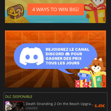
Espagnol
4 WAYS TO WIN BIG!
Chinois traditionnel
Polonais
Néerlandais
DLC DISPONIBLE
Death Stranding 2 On the Beach Upgrade to Digital Deluxe Edition
6.49€
LOADED