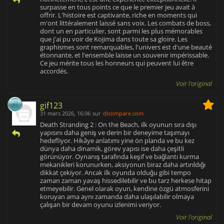
surpasse en tous points ce que le premier jeu avait à
offrir. L'histoire est captivante, riche en moments qui
m'ont littéralement laissé sans voix. Les combats de boss,
dont un en particulier, sont parmi les plus mémorables
que j'ai pu voir de Kojima dans toute sa gloire. Les
graphismes sont remarquables, l'univers est d'une beauté
étonnante, et l'ensemble laisse un souvenir impérissable.
Ce jeu mérite tous les honneurs qui peuvent lui être
accordés.
Voir l'original
gif123
31 mars 2026, 16:06
sur
dlcompare.com
Death Stranding 2 : On the Beach, ilk oyunun sıra dışı
yapısını daha geniş ve derin bir deneyime taşımayı
hedefliyor. Hikâye anlatımı yine ön planda ve bu kez
dünya daha dinamik, görev yapısı ise daha çeşitli
görünüyor. Oynanış tarafında keşif ve bağlantı kurma
mekanikleri korunurken, aksiyonun biraz daha artırıldığı
dikkat çekiyor. Ancak ilk oyunda olduğu gibi tempo
zaman zaman yavaş hissedilebilir ve bu tarz herkese hitap
etmeyebilir. Genel olarak oyun, kendine özgü atmosferini
koruyan ama aynı zamanda daha ulaşılabilir olmaya
çalışan bir devam oyunu izlenimi veriyor.
Voir l'original