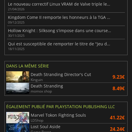
Le nouveau correctif Linux VRAM de Valve triple les FPS pour certains jeux AMD RX 6500 XT
21/04/2026
Kingdom Come II remporte les honneurs à la TGA 2025
09/12/2025
Hollow Knight : Silksong s'impose dans une course à la TGA acharnée
30/11/2025
Qui est susceptible de remporter le titre de "Jeu de l'année 2025" ? Les nominés dévoilés
18/11/2025
DANS LA MÊME SÉRIE
Death Stranding Director's Cut
9.23€
Kinguin
Death Stranding
8.49€
momox shop
ÉGALEMENT PUBLIÉ PAR PLAYSTATION PUBLISHING LLC
Marvel Tokon Fighting Souls
41.22€
LDShop
Lost Soul Aside
24.24€
Game Boost