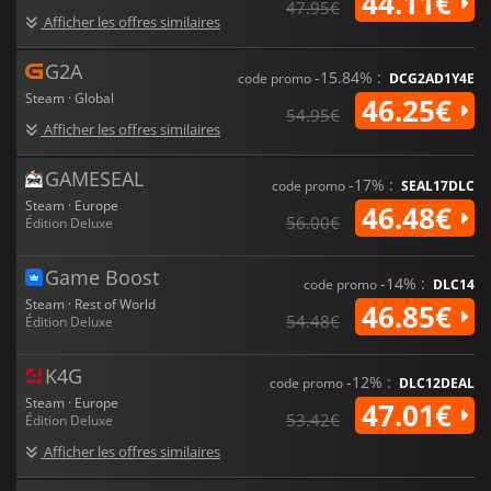
44.11€
47.95€
Afficher les offres similaires
G2A
-15.84% :
code promo
DCG2AD1Y4E
Steam · Global
46.25€
54.95€
Afficher les offres similaires
GAMESEAL
-17% :
code promo
SEAL17DLC
Steam · Europe
46.48€
56.00€
Édition Deluxe
Game Boost
-14% :
code promo
DLC14
Steam · Rest of World
46.85€
54.48€
Édition Deluxe
K4G
-12% :
code promo
DLC12DEAL
Steam · Europe
47.01€
53.42€
Édition Deluxe
Afficher les offres similaires