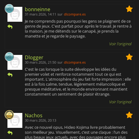
bonneinne
31 mars 2026, 14:11
sur
dlcompare.es
Je ne comprends pas pourquoi les gens se plaignent de ce
genre de jeux. C'est parfait pour après le travail. Je rentre à
la maison, je me détends sur le canapé, je prends la
manette et je regarde le paysage.
Voir l'original
Dlogger
30 mars 2026, 21:50
sur
dlcompare.es
C'est le cas lorsque la suite développe les idées du
premier volet et renforce notamment tout ce qui est
important. L'atmosphère du jeu fait forte impression : elle
est à la fois calme, tendue, légèrement mélancolique et
presque méditative, et le monde environnant maintient
constamment un sentiment de plaisir étrange.
Voir l'original
Nachos
30 mars 2026, 20:13
Avec ce nouvel opus, Hideo Kojima livre probablement
son meilleur jeu. Visuellement, c’est une claque : l’un des
plus beaux jeux actuels, avec des paysages encore plus