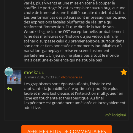
variés, plus vivants et une mise en scène à couper le
souffle. Le portage PC est exemplaire : aucun bug, aucune
chute de framerate, une fluidité parfaite du début à la fin.
Les performances des acteurs sont impressionnante, avec
des expressions faciales bluffantes de réalisme qui
renforcent l’immersion. Et que dire de la bande-son…
Woodkid signe ici une OST exceptionnelle, probablement
l’une des meilleures de l’histoire du jeu vidéo. Enfin, le
scénario surpasse celui du premier épisode, surtout dans
son dernier tiers ponctuée de moments inoubliables où
narration, gameplay et mise en scène fusionnent
parfaitement. Un jeu qui ne plaira pas à tout le monde
mais c’est une expérience qui ne s’oublie pas
moskauu
30 mars 2026, 19:33
sur
dlcompare.es
Les graphismes sont époustouflants, l'histoire est
captivante, la jouabilité a été optimisée pour être plus
facile et moins fastidieuse, et l'interaction multijoueur en
ligne est touchante et thérapeutique. Au final,
l'expérience est grandement améliorée et incroyablement
addictive.
Voir l'original
AFFICHER PLUS DE COMMENTAIRES