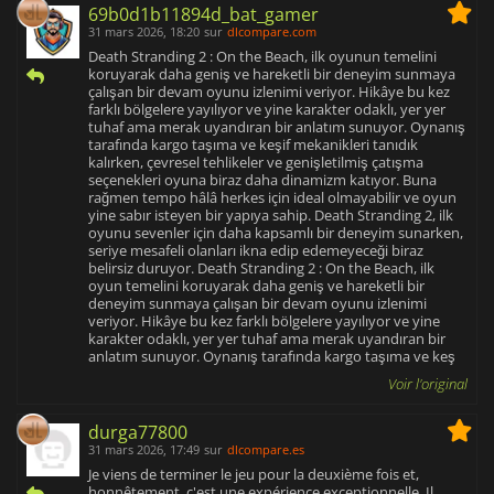
69b0d1b11894d_bat_gamer
31 mars 2026, 18:20
sur
dlcompare.com
Death Stranding 2 : On the Beach, ilk oyunun temelini
koruyarak daha geniş ve hareketli bir deneyim sunmaya
çalışan bir devam oyunu izlenimi veriyor. Hikâye bu kez
farklı bölgelere yayılıyor ve yine karakter odaklı, yer yer
tuhaf ama merak uyandıran bir anlatım sunuyor. Oynanış
tarafında kargo taşıma ve keşif mekanikleri tanıdık
kalırken, çevresel tehlikeler ve genişletilmiş çatışma
seçenekleri oyuna biraz daha dinamizm katıyor. Buna
rağmen tempo hâlâ herkes için ideal olmayabilir ve oyun
yine sabır isteyen bir yapıya sahip. Death Stranding 2, ilk
oyunu sevenler için daha kapsamlı bir deneyim sunarken,
seriye mesafeli olanları ikna edip edemeyeceği biraz
belirsiz duruyor. Death Stranding 2 : On the Beach, ilk
oyun temelini koruyarak daha geniş ve hareketli bir
deneyim sunmaya çalışan bir devam oyunu izlenimi
veriyor. Hikâye bu kez farklı bölgelere yayılıyor ve yine
karakter odaklı, yer yer tuhaf ama merak uyandıran bir
anlatım sunuyor. Oynanış tarafında kargo taşıma ve keş
Voir l'original
durga77800
31 mars 2026, 17:49
sur
dlcompare.es
Je viens de terminer le jeu pour la deuxième fois et,
honnêtement, c'est une expérience exceptionnelle. Il