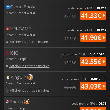
Game Boost
-14% :
code promo
DLC14
Steam · Rest of World
41.33€
48.06€
HRKGAME
-12% :
code promo
DLC12
Steam · Rest of World
41.90€
47.61€
Afficher les offres similaires
K4G
-12% :
code promo
DLC12DEAL
Steam · Europe
42.55€
48.35€
Afficher les offres similaires
Kinguin
-12% :
code promo
RAB12DLC
Steam · Rest of World
43.03€
48.90€
Afficher les offres similaires
Eneba
-8% :
code promo
DLC8
Steam · Europe