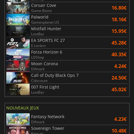
Corsair Cove
16.80€
Game Boost
Palworld
18.16€
Gamesplanet US
Mistfall Hunter
15.95€
LootBar
EA SPORTS FC 27
45.28€
E.Leclerc
Forza Horizon 6
40.35€
LDShop
Moon Corona
4.24€
Difmark
Call of Duty Black Ops 7
24.50€
Cdiscount
007 First Light
45.02€
LootBar
NOUVEAUX JEUX
Fantasy Network
4.23€
Difmark
Sovereign Tower
10.48€
Kinguin