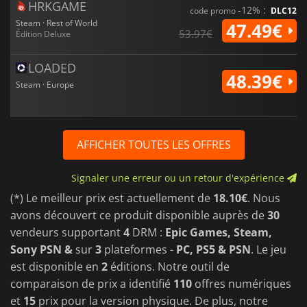
HRKGAME
-12% :
code promo
DLC12
Steam · Rest of World
47.49€
53.97€
Édition Deluxe
LOADED
48.39€
Steam · Europe
AFFICHER TOUTES LES OFFRES
Signaler une erreur ou un retour d'expérience
(*) Le meilleur prix est actuellement de
18.10€
. Nous
avons découvert ce produit disponible auprès de
30
vendeurs supportant
4
DRM :
Epic Games, Steam,
Sony PSN &
sur
3
plateformes -
PC, PS5 & PSN
. Le jeu
est disponible en
2
éditions. Notre outil de
comparaison de prix a identifié
110
offres numériques
et
15
prix pour la version physique. De plus, notre