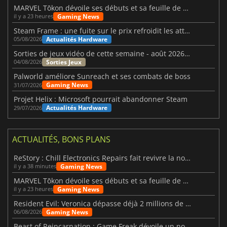
MARVEL Tōkon dévoile ses débuts et sa feuille de route
Gaming News
il y a 23 heures
Steam Frame : une fuite sur le prix refroidit les attentes VR
Actualités Hardware
05/08/2026
Sorties de jeux vidéo de cette semaine - août 2026 (semaine 32)
Sorties Jeux
04/08/2026
Palworld améliore Sunreach et ses combats de boss
Gaming News
31/07/2026
Projet Helix : Microsoft pourrait abandonner Steam
Actualités Hardware
29/07/2026
ACTUALITÉS, BONS PLANS
ReStory : Chill Electronics Repairs fait revivre la nostalgie des années 2000
Gaming News
il y a 38 minutes
MARVEL Tōkon dévoile ses débuts et sa feuille de route
Gaming News
il y a 23 heures
Resident Evil: Veronica dépasse déjà 2 millions de wishlists
Gaming News
06/08/2026
Beast of Reincarnation : Game Freak dévoile un nouveau pari