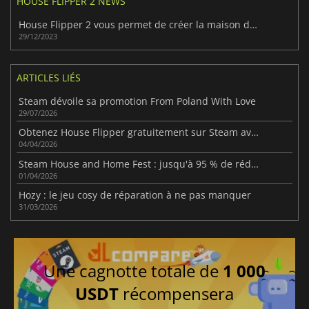
HOUSE FLIPPER 2 NEWS
House Flipper 2 vous permet de créer la maison de vos rêves
29/12/2023
ARTICLES LIÉS
Steam dévoile sa promotion From Poland With Love
29/07/2026
Obtenez House Flipper gratuitement sur Steam avant que cette offre à durée limitée ne prenne fin.
04/04/2026
Steam House and Home Fest : jusqu'à 95 % de réduction sur les jeux de simulation de rénovation
01/04/2026
Hozy : le jeu cosy de réparation à ne pas manquer
31/03/2026
Une cagnotte totale de
1 000
USDT
récompensera