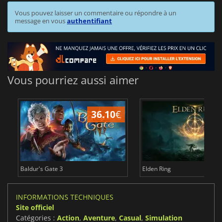
Vous pouvez laisser un commentaire ou répondre à un
message en vous
authentifiant
Vous pourriez aussi aimer
36.10
€
2
Baldur's Gate 3
Elden Ring
INFORMATIONS TECHNIQUES
Site officiel
Catégories :
Action
,
Aventure
,
Casual
,
Simulation