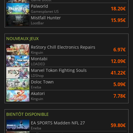
Palworld
18.20€
Gamesplanet US
Mistfall Hunter
15.95€
LootBar
NOUVEAUX JEUX
ReStory Chill Electronics Repairs
6.97€
Kinguin
Montabi
12.09€
LOADED
Marvel Tokon Fighting Souls
41.22€
LDShop
Doloc Town
5.09€
Eneba
Akatori
7.78€
Kinguin
BIENTÔT DISPONIBLE
EA SPORTS Madden NFL 27
59.80€
Eneba