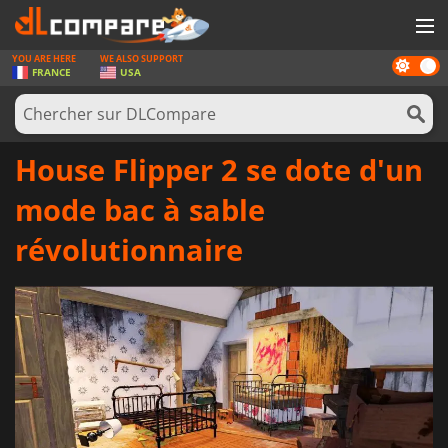
YOU ARE HERE
WE ALSO SUPPORT
Dark
JEUX
FRANCE
USA
mode
CARTES PRÉPAYÉES
LOGICIELS
House Flipper 2 se dote d'un
CONCOURS
mode bac à sable
MATÉRIEL
révolutionnaire
NEWS
SE CONNECTER OU S'INSCRIRE