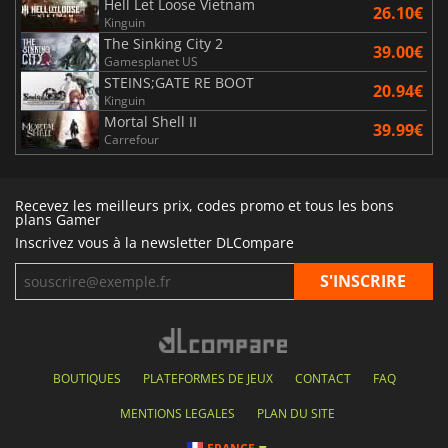
Hell Let Loose Vietnam
26.10€
Kinguin
The Sinking City 2
39.00€
Gamesplanet US
STEINS;GATE RE BOOT
20.94€
Kinguin
Mortal Shell II
39.99€
Carrefour
Recevez les meilleurs prix, codes promo et tous les bons
plans Gamer
Inscrivez vous à la newsletter DLCompare
BOUTIQUES
PLATEFORMES DE JEUX
CONTACT
FAQ
MENTIONS LEGALES
PLAN DU SITE