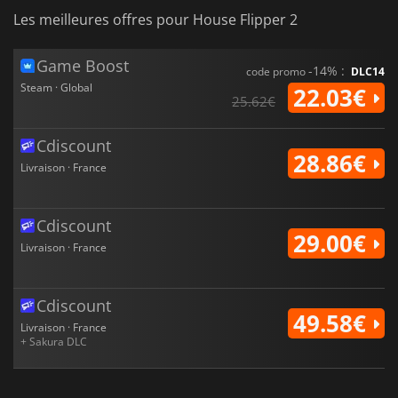
Les meilleures offres pour House Flipper 2
Game Boost
-14% :
code promo
DLC14
Steam · Global
22.03€
25.62€
Cdiscount
28.86€
Livraison · France
Cdiscount
29.00€
Livraison · France
Cdiscount
49.58€
Livraison · France
+ Sakura DLC