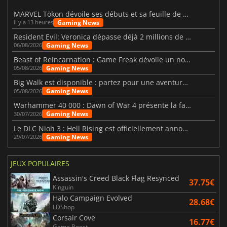
MARVEL Tōkon dévoile ses débuts et sa feuille de route
Gaming News
il y a 13 heures
Resident Evil: Veronica dépasse déjà 2 millions de wishlists
Gaming News
06/08/2026
Beast of Reincarnation : Game Freak dévoile un nouveau pari
Gaming News
05/08/2026
Big Walk est disponible : partez pour une aventure entre amis
Gaming News
05/08/2026
Warhammer 40 000 : Dawn of War 4 présente la faction des Nécrons
Gaming News
30/07/2026
Le DLC Nioh 3 : Hell Rising est officiellement annoncé
Gaming News
29/07/2026
JEUX POPULAIRES
Assassin's Creed Black Flag Resynced
37.75€
Kinguin
Halo Campaign Evolved
28.68€
LDShop
Corsair Cove
16.77€
Game Boost