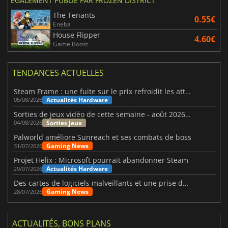
ÉGALEMENT PUBLIÉ PAR FROZEN DISTRICT
The Tenants
0.55€
Eneba
House Flipper
4.60€
Game Boost
TENDANCES ACTUELLES
Steam Frame : une fuite sur le prix refroidit les attentes VR
Actualités Hardware
05/08/2026
Sorties de jeux vidéo de cette semaine - août 2026 (semaine 32)
Sorties Jeux
04/08/2026
Palworld améliore Sunreach et ses combats de boss
Gaming News
31/07/2026
Projet Helix : Microsoft pourrait abandonner Steam
Actualités Hardware
29/07/2026
Des cartes de logiciels malveillants et une prise de contrôle de Discord ont touché Meccha Chameleon
Gaming News
28/07/2026
ACTUALITÉS, BONS PLANS