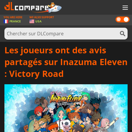
YOU ARE HERE
WE ALSO SUPPORT
Dark
JEUX
FRANCE
USA
mode
CARTES PRÉPAYÉES
LOGICIELS
Les joueurs ont des avis
CONCOURS
partagés sur Inazuma Eleven
MATÉRIEL
: Victory Road
NEWS
SE CONNECTER OU S'INSCRIRE