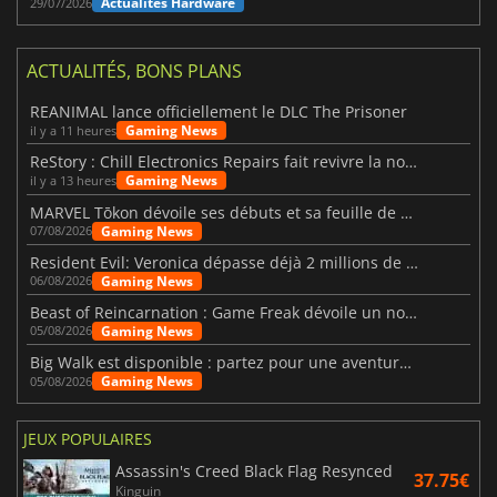
Actualités Hardware
29/07/2026
ACTUALITÉS, BONS PLANS
REANIMAL lance officiellement le DLC The Prisoner
Gaming News
il y a 11 heures
ReStory : Chill Electronics Repairs fait revivre la nostalgie des années 2000
Gaming News
il y a 13 heures
MARVEL Tōkon dévoile ses débuts et sa feuille de route
Gaming News
07/08/2026
Resident Evil: Veronica dépasse déjà 2 millions de wishlists
Gaming News
06/08/2026
Beast of Reincarnation : Game Freak dévoile un nouveau pari
Gaming News
05/08/2026
Big Walk est disponible : partez pour une aventure entre amis
Gaming News
05/08/2026
JEUX POPULAIRES
Assassin's Creed Black Flag Resynced
37.75€
Kinguin