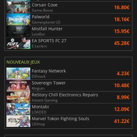
Corsair Cove
16.80€
Game Boost
Palworld
18.16€
Gamesplanet US
Mistfall Hunter
15.95€
LootBar
EA SPORTS FC 27
45.28€
E.Leclerc
NOUVEAUX JEUX
Fantasy Network
4.23€
Difmark
Sovereign Tower
10.48€
Kinguin
ReStory Chill Electronics Repairs
8.99€
Instant Gaming
Montabi
12.09€
LOADED
Marvel Tokon Fighting Souls
41.22€
LDShop