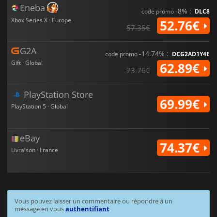
Eneba
-8% :
code promo
DLC8
Xbox Series X · Europe
52.76€
57.35€
G2A
-14.74% :
code promo
DCG2AD1Y4E
Gift · Global
62.89€
73.76€
PlayStation Store
69.99€
PlayStation 5 · Global
eBay
74.37€
Livraison · France
Vous pouvez laisser un commentaire ou répondre à un
message en vous
authentifiant