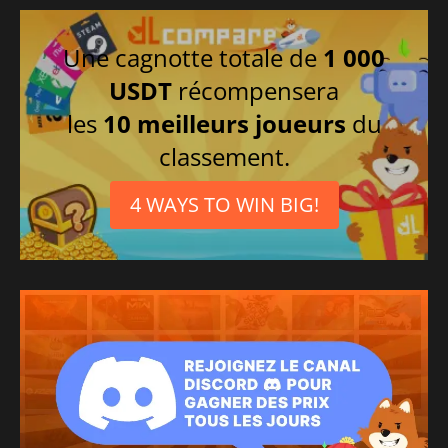
Une cagnotte totale de
1 000
USDT
récompensera
les
10 meilleurs joueurs
du
classement.
4 WAYS TO WIN BIG!