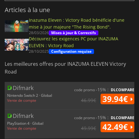
Articles à la une
Inazuma Eleven : Victory Road bénéficie d'une
mise à jour majeure "The Rising Bond".
28/03/2026
Mises à jour & Correctifs
Découvrez les exigences PC pour INAZUMA
ELEVEN : Victory Road
28/10/2025
Configuration requise
Les meilleures offres pour INAZUMA ELEVEN Victory
Road
Difmark
-15% :
code promo
DLCOMPARE
Nintendo Switch 2 · Global
39.94€
46.99€
Vente de compte
Difmark
-15% :
code promo
DLCOMPARE
PlayStation 4 · Global
42.49€
49.99€
Vente de compte