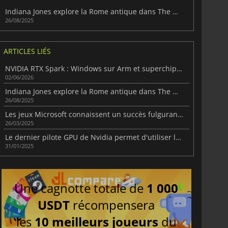
Indiana Jones explore la Rome antique dans The Order of Giants
26/08/2025
ARTICLES LIÉS
NVIDIA RTX Spark : Windows sur Arm et superchip pour PC compacts
02/06/2026
Indiana Jones explore la Rome antique dans The Order of Giants
26/08/2025
Les jeux Microsoft connaissent un succès fulgurant dans le PlayStation Store
26/03/2025
Le dernier pilote GPU de Nvidia permet d'utiliser le DLSS 4 dans les jeux et les applications
31/01/2025
Une cagnotte totale de
1 000
USDT
récompensera
les
10 meilleurs joueurs
du