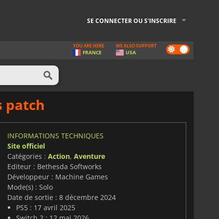
SE CONNECTER OU S'INSCRIRE
YOU ARE HERE
WE ALSO SUPPORT
Dark
FRANCE
USA
mode
s patch
INFORMATIONS TECHNIQUES
Site officiel
Catégories :
Action
,
Aventure
Editeur : Bethesda Softworks
Développeur : Machine Games
Mode(s) : Solo
Date de sortie : 8 décembre 2024
PS5 : 17 avril 2025
Switch 2 : 12 mai 2026