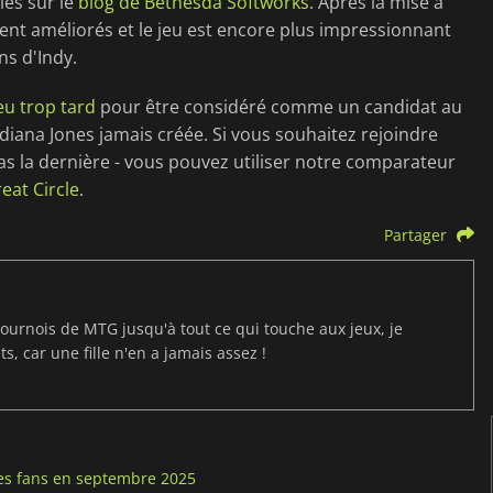
iés sur le
blog de Bethesda Softworks
. Après la mise à
ent améliorés et le jeu est encore plus impressionnant
ns d'Indy.
eu trop tard
pour être considéré comme un candidat au
ndiana Jones jamais créée. Si vous souhaitez rejoindre
pas la dernière - vous pouvez utiliser notre comparateur
eat Circle
.
Partager
ournois de MTG jusqu'à tout ce qui touche aux jeux, je
s, car une fille n'en a jamais assez !
 les fans en septembre 2025