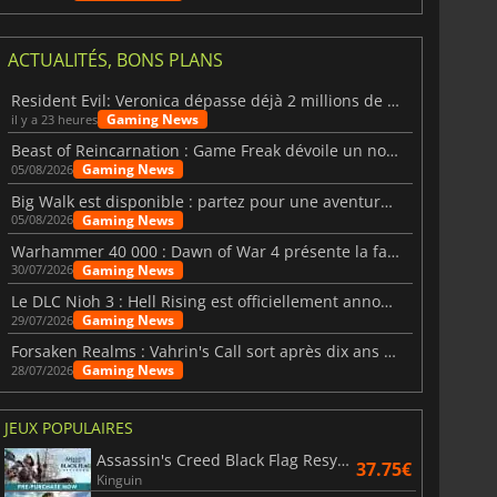
ACTUALITÉS, BONS PLANS
Resident Evil: Veronica dépasse déjà 2 millions de wishlists
Gaming News
il y a 23 heures
Beast of Reincarnation : Game Freak dévoile un nouveau pari
Gaming News
05/08/2026
Big Walk est disponible : partez pour une aventure entre amis
Gaming News
05/08/2026
Warhammer 40 000 : Dawn of War 4 présente la faction des Nécrons
Gaming News
30/07/2026
Le DLC Nioh 3 : Hell Rising est officiellement annoncé
Gaming News
29/07/2026
Forsaken Realms : Vahrin's Call sort après dix ans de développement
6.77
€
15.48
€
Gaming News
28/07/2026
JEUX POPULAIRES
Assassin's Creed Black Flag Resynced
37.75€
War WARHAMMER 3
Lies Of P
Kinguin