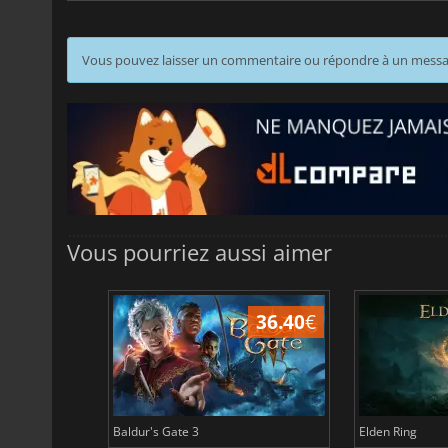
Vous pouvez laisser un commentaire ou répondre à un mess
Vous pourriez aussi aimer
45.17
€
36.40
€
Baldur's Gate 3
Elden Ring