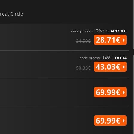
reat Circle
-17% :
code promo
SEAL17DLC
28.71€
34.59€
-14% :
code promo
DLC14
43.03€
50.03€
69.99€
69.99€