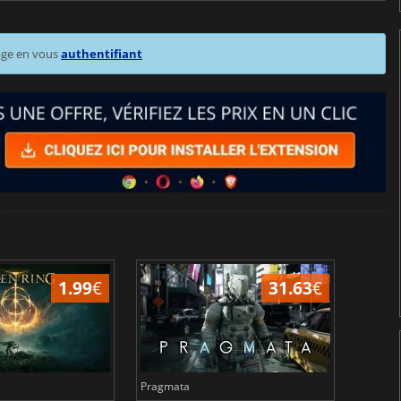
age en vous
authentifiant
1.99
€
31.63
€
Pragmata
Total 