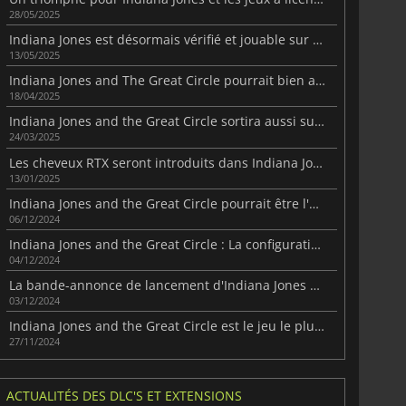
28/05/2025
Indiana Jones est désormais vérifié et jouable sur Steam Deck
13/05/2025
Indiana Jones and The Great Circle pourrait bien avoir une suite à venir
18/04/2025
Indiana Jones and the Great Circle sortira aussi sur PlayStation 5 le 17 avril
24/03/2025
Les cheveux RTX seront introduits dans Indiana Jones et le Grand Cercle
13/01/2025
Indiana Jones and the Great Circle pourrait être l'un des meilleurs jeux de 2024
06/12/2024
Indiana Jones and the Great Circle : La configuration requise pour PC révélée
04/12/2024
La bande-annonce de lancement d'Indiana Jones and the Great Circle est disponible
03/12/2024
Indiana Jones and the Great Circle est le jeu le plus long de MachineGames à ce jour
27/11/2024
ACTUALITÉS DES DLC'S ET EXTENSIONS