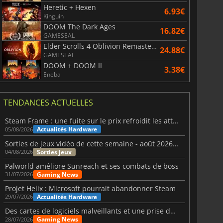
Heretic + Hexen
6.93€
Kinguin
DOOM The Dark Ages
16.82€
GAMESEAL
Elder Scrolls 4 Oblivion Remastered
24.88€
GAMESEAL
DOOM + DOOM II
3.38€
Eneba
TENDANCES ACTUELLES
Steam Frame : une fuite sur le prix refroidit les attentes VR
Actualités Hardware
05/08/2026
Sorties de jeux vidéo de cette semaine - août 2026 (semaine 32)
Sorties Jeux
04/08/2026
Palworld améliore Sunreach et ses combats de boss
Gaming News
31/07/2026
Projet Helix : Microsoft pourrait abandonner Steam
Actualités Hardware
29/07/2026
Des cartes de logiciels malveillants et une prise de contrôle de Discord ont touché Meccha Chameleon
Gaming News
28/07/2026