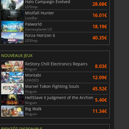
Halo Campaign Evolved
28.68€
LDShop
Mistfall Hunter
16.01€
LootBar
Palworld
18.19€
Gamesplanet US
Forza Horizon 6
40.35€
LDShop
NOUVEAUX JEUX
ReStory Chill Electronics Repairs
8.03€
Kinguin
Montabi
12.09€
LOADED
Marvel Tokon Fighting Souls
45.52€
Kinguin
HellSlave II Judgment of the Archon
5.40€
Kinguin
Big Walk
11.34€
Kinguin
BIENTÔT DISPONIBLE