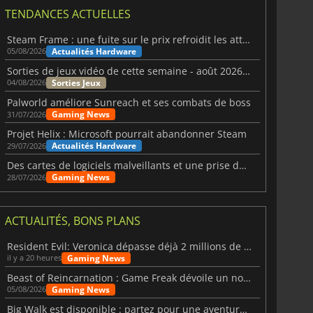
TENDANCES ACTUELLES
Steam Frame : une fuite sur le prix refroidit les attentes VR
Actualités Hardware
05/08/2026
Sorties de jeux vidéo de cette semaine - août 2026 (semaine 32)
Sorties Jeux
04/08/2026
Palworld améliore Sunreach et ses combats de boss
Gaming News
31/07/2026
Projet Helix : Microsoft pourrait abandonner Steam
Actualités Hardware
29/07/2026
Des cartes de logiciels malveillants et une prise de contrôle de Discord ont touché Meccha Chameleon
Gaming News
28/07/2026
ACTUALITÉS, BONS PLANS
Resident Evil: Veronica dépasse déjà 2 millions de wishlists
Gaming News
il y a 20 heures
Beast of Reincarnation : Game Freak dévoile un nouveau pari
Gaming News
05/08/2026
Big Walk est disponible : partez pour une aventure entre amis