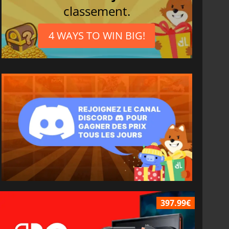
classement.
4 WAYS TO WIN BIG!
397.99€