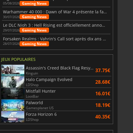
Gaming News
05/08/2026
Warhammer 40 000 : Dawn of War 4 présente la faction des Nécrons
6.77
€
15.48
€
Gaming News
30/07/2026
Le DLC Nioh 3 : Hell Rising est officiellement annoncé
Gaming News
29/07/2026
Forsaken Realms : Vahrin's Call sort après dix ans de développement
Gaming News
28/07/2026
War WARHAMMER 3
Lies Of P
JEUX POPULAIRES
Assassin's Creed Black Flag Resynced
37.75€
Kinguin
Halo Campaign Evolved
28.68€
LDShop
Mistfall Hunter
16.01€
LootBar
Palworld
18.19€
Gamesplanet US
Forza Horizon 6
40.35€
LDShop