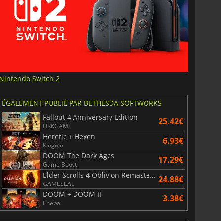
Nintendo Switch 2
ÉGALEMENT PUBLIÉ PAR BETHESDA SOFTWORKS
Fallout 4 Anniversary Edition
25.42€
HRKGAME
Heretic + Hexen
6.93€
Kinguin
DOOM The Dark Ages
17.29€
Game Boost
Elder Scrolls 4 Oblivion Remastered
24.88€
GAMESEAL
DOOM + DOOM II
3.38€
Eneba