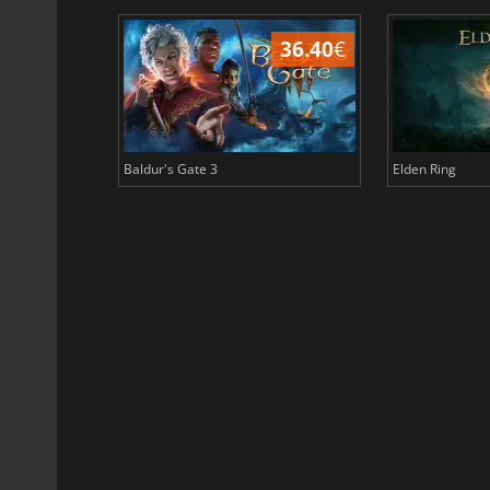
45.17
€
36.40
€
Baldur's Gate 3
Elden Ring