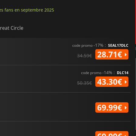
 les fans en septembre 2025
reat Circle
-17% :
code promo
SEAL17DLC
28.71€
34.59€
-14% :
code promo
DLC14
43.30€
50.35€
69.99€