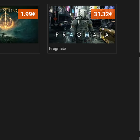
1.99
€
31.32
€
Pragmata
Total 