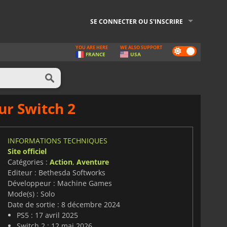
SE CONNECTER OU S'INSCRIRE
YOU ARE HERE
WE ALSO SUPPORT
Dark
FRANCE
USA
mode
ur Switch 2
INFORMATIONS TECHNIQUES
Site officiel
Catégories :
Action
,
Aventure
Editeur : Bethesda Softworks
Développeur : Machine Games
Mode(s) : Solo
Date de sortie : 8 décembre 2024
PS5 : 17 avril 2025
Switch 2 : 12 mai 2026