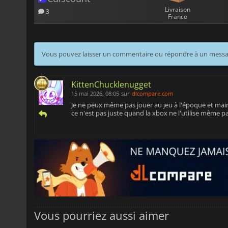
Livraison
3
France
Vous pouvez laisser un commentaire ou répondre à un mess
KittenChucklenugget
15 mai 2026, 08:05
sur
dlcompare.com
Je ne peux même pas jouer au jeu à l'époque et main
ce n'est pas juste quand la xbox ne l'utilise même pa
Vous pourriez aussi aimer