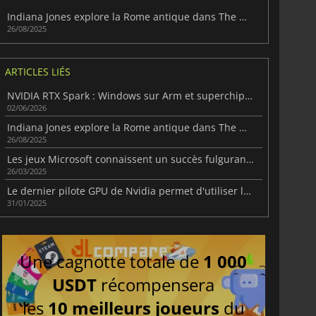
Indiana Jones explore la Rome antique dans The Order of Giants
26/08/2025
ARTICLES LIÉS
NVIDIA RTX Spark : Windows sur Arm et superchip pour PC compacts
02/06/2026
Indiana Jones explore la Rome antique dans The Order of Giants
26/08/2025
Les jeux Microsoft connaissent un succès fulgurant dans le PlayStation Store
26/03/2025
Le dernier pilote GPU de Nvidia permet d'utiliser le DLSS 4 dans les jeux et les applications
31/01/2025
Une cagnotte totale de
1 000
USDT
récompensera
les
10 meilleurs joueurs
du