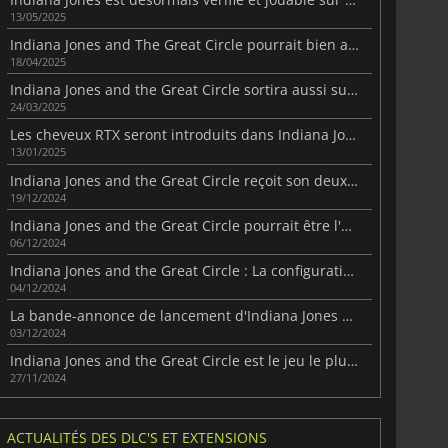
13/05/2025
Indiana Jones and The Great Circle pourrait bien avoir une suite à venir
18/04/2025
Indiana Jones and the Great Circle sortira aussi sur PlayStation 5 le 17 avril
24/03/2025
Les cheveux RTX seront introduits dans Indiana Jones et le Grand Cercle
13/01/2025
Indiana Jones and the Great Circle reçoit son deuxième gros patch
19/12/2024
Indiana Jones and the Great Circle pourrait être l'un des meilleurs jeux de 2024
06/12/2024
Indiana Jones and the Great Circle : La configuration requise pour PC révélée
04/12/2024
La bande-annonce de lancement d'Indiana Jones and the Great Circle est disponible
03/12/2024
Indiana Jones and the Great Circle est le jeu le plus long de MachineGames à ce jour
27/11/2024
ACTUALITÉS DES DLC'S ET EXTENSIONS