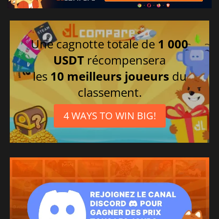
Une cagnotte totale de
1 000
USDT
récompensera
les
10 meilleurs joueurs
du
classement.
4 WAYS TO WIN BIG!