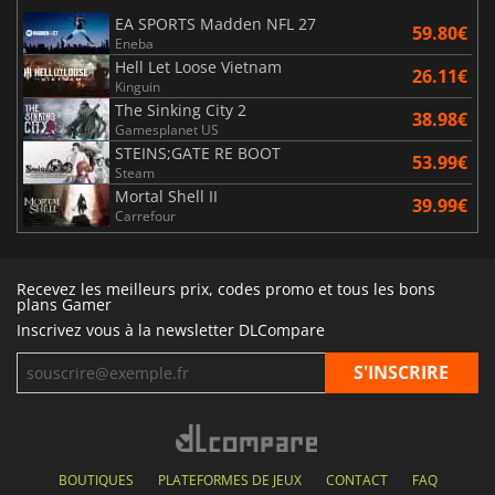
EA SPORTS Madden NFL 27
59.80€
Eneba
Hell Let Loose Vietnam
26.11€
Kinguin
The Sinking City 2
38.98€
Gamesplanet US
STEINS;GATE RE BOOT
53.99€
Steam
Mortal Shell II
39.99€
Carrefour
Recevez les meilleurs prix, codes promo et tous les bons
plans Gamer
Inscrivez vous à la newsletter DLCompare
BOUTIQUES
PLATEFORMES DE JEUX
CONTACT
FAQ