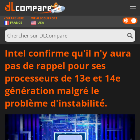
YOU ARE HERE
WE ALSO SUPPORT
Dark
JEUX
FRANCE
USA
mode
CARTES PRÉPAYÉES
LOGICIELS
Intel confirme qu'il n'y aura
CONCOURS
pas de rappel pour ses
MATÉRIEL
processeurs de 13e et 14e
NEWS
génération malgré le
SE CONNECTER OU S'INSCRIRE
problème d'instabilité.