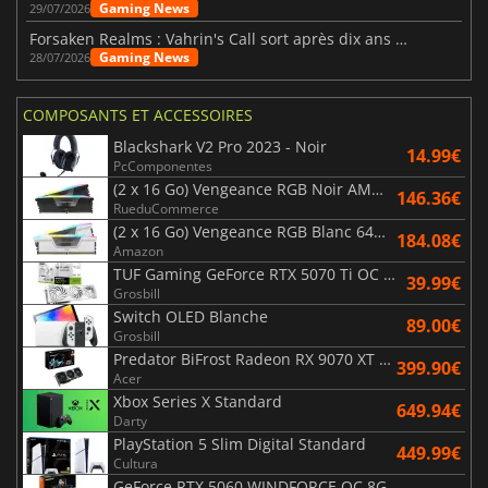
Gaming News
29/07/2026
Forsaken Realms : Vahrin's Call sort après dix ans de développement
Gaming News
28/07/2026
COMPOSANTS ET ACCESSOIRES
Blackshark V2 Pro 2023 - Noir
14.99€
PcComponentes
(2 x 16 Go) Vengeance RGB Noir AMD Expo 6000 MHz - CAS 30
146.36€
RueduCommerce
(2 x 16 Go) Vengeance RGB Blanc 6400 MHz - CAS 32
184.08€
Amazon
TUF Gaming GeForce RTX 5070 Ti OC White Edition 16GB
39.99€
Grosbill
Switch OLED Blanche
89.00€
Grosbill
Predator BiFrost Radeon RX 9070 XT OC 16 Go
399.90€
Acer
Xbox Series X Standard
649.94€
Darty
PlayStation 5 Slim Digital Standard
449.99€
Cultura
GeForce RTX 5060 WINDFORCE OC 8G