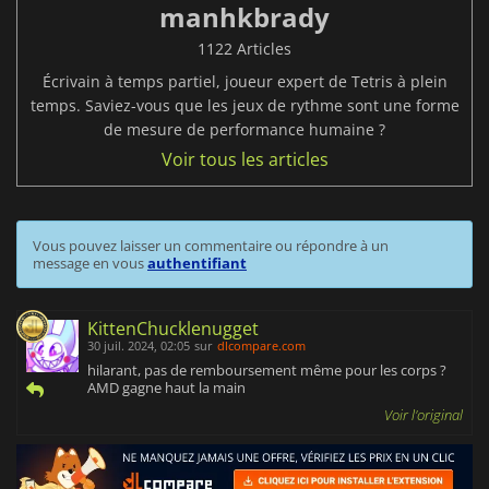
manhkbrady
1122 Articles
Écrivain à temps partiel, joueur expert de Tetris à plein
temps. Saviez-vous que les jeux de rythme sont une forme
de mesure de performance humaine ?
Voir tous les articles
Vous pouvez laisser un commentaire ou répondre à un
message en vous
authentifiant
KittenChucklenugget
30 juil. 2024, 02:05
sur
dlcompare.com
hilarant, pas de remboursement même pour les corps ?
AMD gagne haut la main
Voir l'original