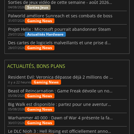
Sorties de jeux vidéo de cette semaine - août 2026 (semaine 32)
Sorties Jeux
04/08/2026
Palworld améliore Sunreach et ses combats de boss
Gaming News
31/07/2026
Projet Helix : Microsoft pourrait abandonner Steam
Actualités Hardware
29/07/2026
Des cartes de logiciels malveillants et une prise de contrôle de Discord ont touché Meccha Chameleon
Gaming News
28/07/2026
ACTUALITÉS, BONS PLANS
Resident Evil: Veronica dépasse déjà 2 millions de wishlists
Gaming News
il y a 22 heures
Beast of Reincarnation : Game Freak dévoile un nouveau pari
Gaming News
05/08/2026
Big Walk est disponible : partez pour une aventure entre amis
Gaming News
05/08/2026
Warhammer 40 000 : Dawn of War 4 présente la faction des Nécrons
Gaming News
30/07/2026
Le DLC Nioh 3 : Hell Rising est officiellement annoncé