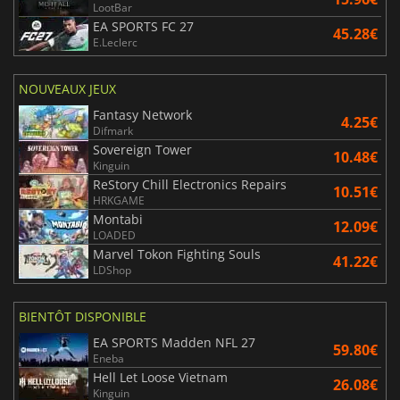
LootBar
EA SPORTS FC 27
45.28€
E.Leclerc
NOUVEAUX JEUX
Fantasy Network
4.25€
Difmark
Sovereign Tower
10.48€
Kinguin
ReStory Chill Electronics Repairs
10.51€
HRKGAME
Montabi
12.09€
LOADED
Marvel Tokon Fighting Souls
41.22€
LDShop
BIENTÔT DISPONIBLE
EA SPORTS Madden NFL 27
59.80€
Eneba
Hell Let Loose Vietnam
26.08€
Kinguin