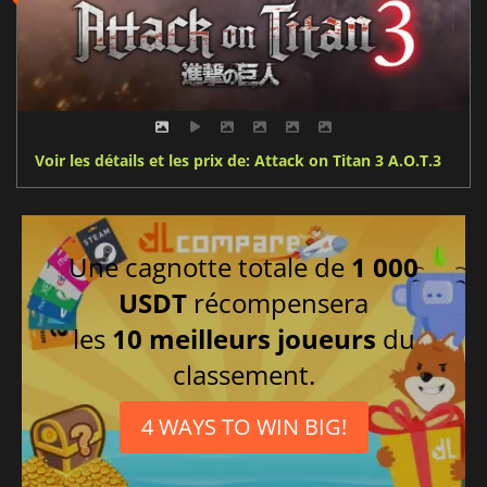
Voir les détails et les prix de: Attack on Titan 3 A.O.T.3
Une cagnotte totale de
1 000
USDT
récompensera
les
10 meilleurs joueurs
du
classement.
4 WAYS TO WIN BIG!