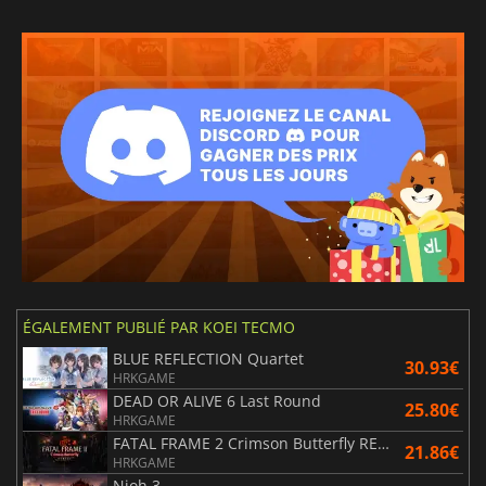
ÉGALEMENT PUBLIÉ PAR KOEI TECMO
BLUE REFLECTION Quartet
30.93€
HRKGAME
DEAD OR ALIVE 6 Last Round
25.80€
HRKGAME
FATAL FRAME 2 Crimson Butterfly REMAKE
21.86€
HRKGAME
Nioh 3