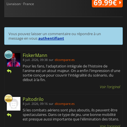
69.99€
Livraison · France
Vous pouvez laisser un commentaire ou répondre à un
message en vous
authentifiant
FiskerMann
8 juil. 2026, 09:38
sur
dlcompare.es
Pour les fans, l'adaptation intégrale de l'histoire de
l'anime est un atout majeur. On a enfin l'impression d'une
sortie conçue pour couvrir l'intégralité du scénario, du
début à la fin.
Voir l'original
Paltodrilo
8 juil. 2026, 09:16
sur
dlcompare.es
Si les combats aériens sont plus aboutis, ils peuvent être
spectaculaires. Dans ce type de jeu, une bonne mobilité
est presque aussi importante que l'élimination des titans.
Voir l'original