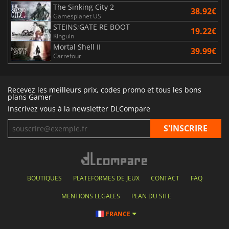
The Sinking City 2
38.92€
Gamesplanet US
STEINS;GATE RE BOOT
19.22€
Kinguin
Mortal Shell II
39.99€
Carrefour
Recevez les meilleurs prix, codes promo et tous les bons
plans Gamer
Inscrivez vous à la newsletter DLCompare
BOUTIQUES
PLATEFORMES DE JEUX
CONTACT
FAQ
MENTIONS LEGALES
PLAN DU SITE
FRANCE