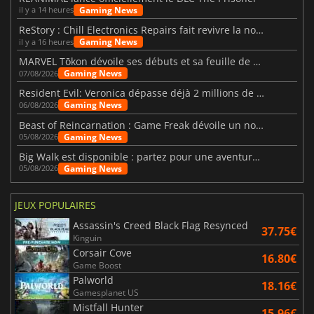
Gaming News
il y a 14 heures
ReStory : Chill Electronics Repairs fait revivre la nostalgie des années 2000
Gaming News
il y a 16 heures
MARVEL Tōkon dévoile ses débuts et sa feuille de route
Gaming News
07/08/2026
Resident Evil: Veronica dépasse déjà 2 millions de wishlists
Gaming News
06/08/2026
Beast of Reincarnation : Game Freak dévoile un nouveau pari
Gaming News
05/08/2026
Big Walk est disponible : partez pour une aventure entre amis
Gaming News
05/08/2026
JEUX POPULAIRES
Assassin's Creed Black Flag Resynced
37.75€
Kinguin
Corsair Cove
16.80€
Game Boost
Palworld
18.16€
Gamesplanet US
Mistfall Hunter
15.96€