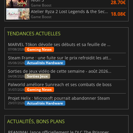
28.70€
Game Boost
Atelier Ryza 2 Lost Legends & the Secret Fairy DX
18.08€
Game Boost
TENDANCES ACTUELLES
MARVEL Tōkon dévoile ses débuts et sa feuille de route
Gaming News
07/08/2026
Steam Frame : une fuite sur le prix refroidit les attentes VR
Actualités Hardware
05/08/2026
Sorties de jeux vidéo de cette semaine - août 2026 (semaine 32)
Sorties Jeux
04/08/2026
Palworld améliore Sunreach et ses combats de boss
Gaming News
31/07/2026
Projet Helix : Microsoft pourrait abandonner Steam
Actualités Hardware
29/07/2026
ACTUALITÉS, BONS PLANS
REANIMAL lance officiellement le DLC The Prisoner