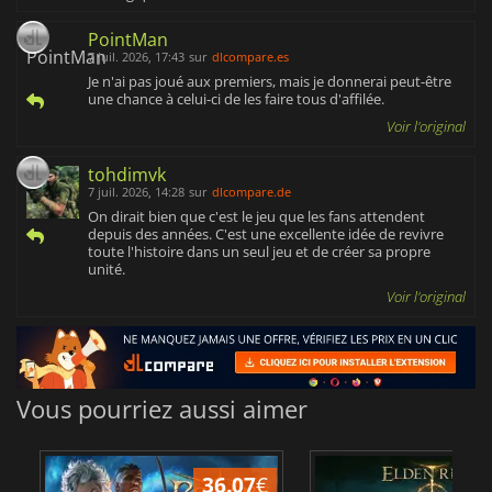
PointMan
7 juil. 2026, 17:43
sur
dlcompare.es
Je n'ai pas joué aux premiers, mais je donnerai peut-être
une chance à celui-ci de les faire tous d'affilée.
Voir l'original
tohdimvk
7 juil. 2026, 14:28
sur
dlcompare.de
On dirait bien que c'est le jeu que les fans attendent
depuis des années. C'est une excellente idée de revivre
toute l'histoire dans un seul jeu et de créer sa propre
unité.
Voir l'original
Vous pourriez aussi aimer
36.07
€
2