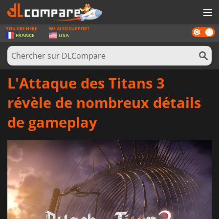
YOU ARE HERE
WE ALSO SUPPORT
Dark
JEUX
FRANCE
USA
mode
CARTES PRÉPAYÉES
LOGICIELS
L'Attaque des Titans 3
CONCOURS
révèle de nombreux détails
MATÉRIEL
de gameplay
NEWS
SE CONNECTER OU S'INSCRIRE