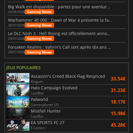
Big Walk est disponible : partez pour une aventure entre amis
Gaming News
05/08/2026
Warhammer 40 000 : Dawn of War 4 présente la faction des Nécrons
Gaming News
30/07/2026
Le DLC Nioh 3 : Hell Rising est officiellement annoncé
Gaming News
29/07/2026
Forsaken Realms : Vahrin's Call sort après dix ans de développement
Gaming News
28/07/2026
JEUX POPULAIRES
Assassin's Creed Black Flag Resynced
33.54€
Kinguin
Halo Campaign Evolved
31.23€
LootBar
Palworld
18.17€
Gamesplanet US
Mistfall Hunter
15.98€
LootBar
EA SPORTS FC 27
45.28€
E.Leclerc