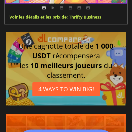
Voir les détails et les prix de: Thrifty Business
Une cagnotte totale de
1 000
USDT
récompensera
les
10 meilleurs joueurs
du
classement.
4 WAYS TO WIN BIG!