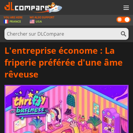
YOU ARE HERE
WE ALSO SUPPORT
Dark
JEUX
FRANCE
USA
mode
CARTES PRÉPAYÉES
LOGICIELS
L'entreprise économe : La
CONCOURS
friperie préférée d'une âme
MATÉRIEL
rêveuse
NEWS
SE CONNECTER OU S'INSCRIRE