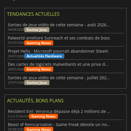
TENDANCES ACTUELLES
Sorties de jeux vidéo de cette semaine - août 2026 (semaine 32)
Sorties Jeux
04/08/2026
Palworld améliore Sunreach et ses combats de boss
Gaming News
31/07/2026
Projet Helix : Microsoft pourrait abandonner Steam
Actualités Hardware
29/07/2026
Des cartes de logiciels malveillants et une prise de contrôle de Discord ont touché Meccha Chameleon
Gaming News
28/07/2026
Sorties de jeux vidéo de cette semaine - juillet 2026 (semaine 31)
Sorties Jeux
27/07/2026
ACTUALITÉS, BONS PLANS
Resident Evil: Veronica dépasse déjà 2 millions de wishlists
Gaming News
il y a 3 heures
Beast of Reincarnation : Game Freak dévoile un nouveau pari
Gaming News
05/08/2026