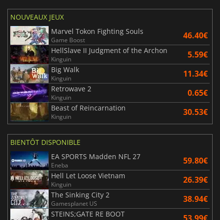
NOUVEAUX JEUX
Marvel Tokon Fighting Souls
46.40€
Game Boost
HellSlave II Judgment of the Archon
5.59€
Kinguin
Big Walk
11.34€
Kinguin
Retrowave 2
0.65€
Kinguin
Beast of Reincarnation
30.53€
Kinguin
BIENTÔT DISPONIBLE
EA SPORTS Madden NFL 27
59.80€
Eneba
Hell Let Loose Vietnam
26.39€
Kinguin
The Sinking City 2
38.94€
Gamesplanet US
STEINS;GATE RE BOOT
53.99€