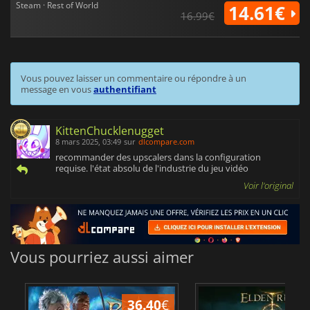
Steam · Rest of World
14.61€
16.99€
Vous pouvez laisser un commentaire ou répondre à un
message en vous
authentifiant
KittenChucklenugget
8 mars 2025, 03:49
sur
dlcompare.com
recommander des upscalers dans la configuration
requise. l'état absolu de l'industrie du jeu vidéo
Voir l'original
Vous pourriez aussi aimer
36.40
€