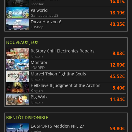
16.01€
LootBar
Palworld
18.19€
Gamesplanet US
Forza Horizon 6
40.35€
LDShop
NOUVEAUX JEUX
ReStory Chill Electronics Repairs
8.03€
Kinguin
Montabi
12.09€
LOADED
Marvel Tokon Fighting Souls
45.52€
Kinguin
HellSlave II Judgment of the Archon
5.40€
Kinguin
Big Walk
11.34€
Kinguin
BIENTÔT DISPONIBLE
EA SPORTS Madden NFL 27
59.80€
Eneba