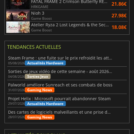
FATAL FRAME 2 Crimson Butterfly REMAKE
21.86€
HRKGAME
Nioh 3
27.98€
Game Boost
Atelier Ryza 2 Lost Legends & the Secret Fairy DX
18.08€
Game Boost
TENDANCES ACTUELLES
Steam Frame : une fuite sur le prix refroidit les attentes VR
Actualités Hardware
05/08/2026
Sorties de jeux vidéo de cette semaine - août 2026 (semaine 32)
Sorties Jeux
04/08/2026
Palworld améliore Sunreach et ses combats de boss
Gaming News
31/07/2026
Projet Helix : Microsoft pourrait abandonner Steam
Actualités Hardware
29/07/2026
Des cartes de logiciels malveillants et une prise de contrôle de Discord ont touché Meccha Chameleon
Gaming News
28/07/2026