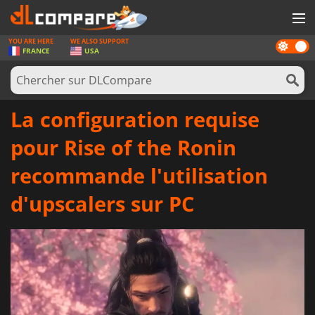
YOU ARE HERE
WE ALSO SUPPORT
Dark
JEUX
FRANCE
USA
mode
CARTES PRÉPAYÉES
LOGICIELS
La configuration requise
CONCOURS
pour Rise of the Ronin
MATÉRIEL
recommande l'utilisation
NEWS
d'upscalers sur PC
SE CONNECTER OU S'INSCRIRE