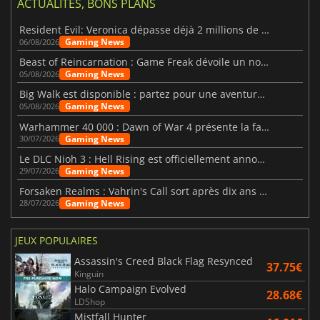
ACTUALITÉS, BONS PLANS
Resident Evil: Veronica dépasse déjà 2 millions de wishlists
Gaming News
06/08/2026
Beast of Reincarnation : Game Freak dévoile un nouveau pari
Gaming News
05/08/2026
Big Walk est disponible : partez pour une aventure entre amis
Gaming News
05/08/2026
Warhammer 40 000 : Dawn of War 4 présente la faction des Nécrons
Gaming News
30/07/2026
Le DLC Nioh 3 : Hell Rising est officiellement annoncé
Gaming News
29/07/2026
Forsaken Realms : Vahrin's Call sort après dix ans de développement
Gaming News
28/07/2026
JEUX POPULAIRES
Assassin's Creed Black Flag Resynced
37.75€
Kinguin
Halo Campaign Evolved
28.68€
LDShop
Mistfall Hunter