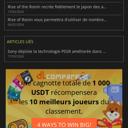
Rise of the Ronin recrée fidèlement le Japon des années 1800
13/02/2024
Rise of Ronin vous permettra d'utiliser de nombreuses armes
06/02/2024
ARTICLES LIÉS
Sony déploie la technologie PSSR améliorée dans de nombreux jeux PlayStation 5 Pro
17/03/2026
Une cagnotte totale de
1 000
USDT
récompensera
les
10 meilleurs joueurs
du
classement.
4 WAYS TO WIN BIG!