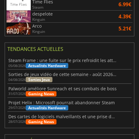
Time Flies
6.99€
Steam
despelote
4.39€
Kinguin
Arco
5.21€
Kinguin
TENDANCES ACTUELLES
Steam Frame : une fuite sur le prix refroidit les attentes VR
Actualités Hardware
05/08/2026
Sorties de jeux vidéo de cette semaine - août 2026 (semaine 32)
Sorties Jeux
04/08/2026
Palworld améliore Sunreach et ses combats de boss
Gaming News
31/07/2026
Projet Helix : Microsoft pourrait abandonner Steam
Actualités Hardware
29/07/2026
Des cartes de logiciels malveillants et une prise de contrôle de Discord ont touché Meccha Chameleon
Gaming News
28/07/2026