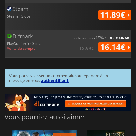
Steam
11.89€
Steam · Global
Difmark
-15% :
code promo
DLCOMPARE
PlayStation 5 · Global
16.14€
18.99€
Vente de compte
Vous pouvez laisser un commentaire ou répondre à un
message en vous
authentifiant
Vous pourriez aussi aimer