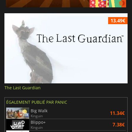
13.49€
The Last Guardian
ÉGALEMENT PUBLIÉ PAR PANIC
Big Walk
11.34€
Kinguin
Blippo+
7.38€
Kinguin