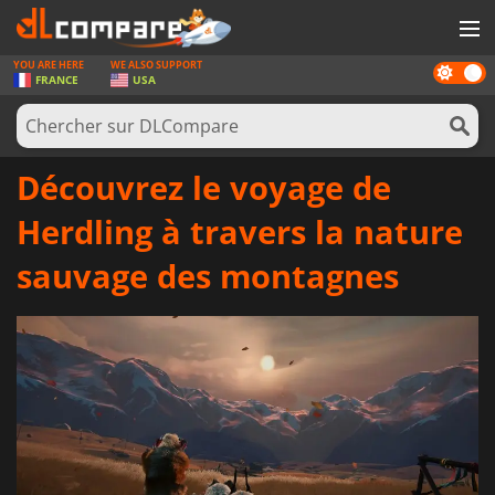
YOU ARE HERE
WE ALSO SUPPORT
Dark
JEUX
FRANCE
USA
mode
CARTES PRÉPAYÉES
LOGICIELS
Découvrez le voyage de
CONCOURS
Herdling à travers la nature
MATÉRIEL
sauvage des montagnes
NEWS
SE CONNECTER OU S'INSCRIRE