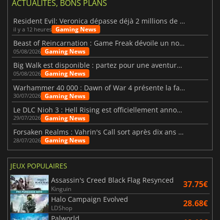
ACTUALITÉS, BONS PLANS
Resident Evil: Veronica dépasse déjà 2 millions de wishlists
Gaming News
il y a 12 heures
Beast of Reincarnation : Game Freak dévoile un nouveau pari
Gaming News
05/08/2026
Big Walk est disponible : partez pour une aventure entre amis
Gaming News
05/08/2026
Warhammer 40 000 : Dawn of War 4 présente la faction des Nécrons
Gaming News
30/07/2026
Le DLC Nioh 3 : Hell Rising est officiellement annoncé
Gaming News
29/07/2026
Forsaken Realms : Vahrin's Call sort après dix ans de développement
Gaming News
28/07/2026
JEUX POPULAIRES
Assassin's Creed Black Flag Resynced
37.75€
Kinguin
Halo Campaign Evolved
28.68€
LDShop
Palworld