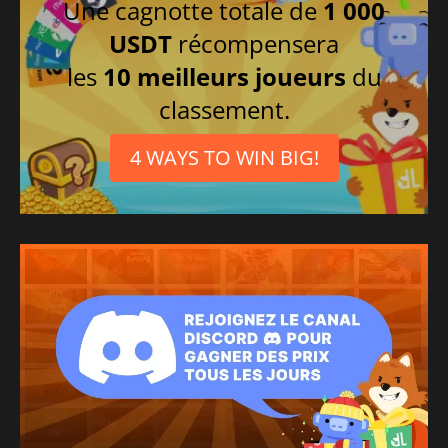
Une cagnotte totale de
1 000
USDT
récompensera
les
10 meilleurs joueurs
du
classement.
4 WAYS TO WIN BIG!