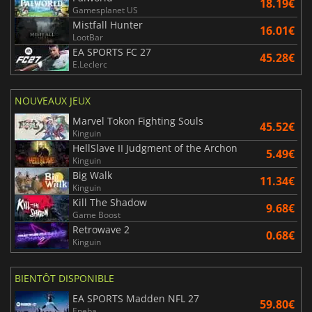
18.19€
Gamesplanet US
Mistfall Hunter
16.01€
LootBar
EA SPORTS FC 27
45.28€
E.Leclerc
NOUVEAUX JEUX
Marvel Tokon Fighting Souls
45.52€
Kinguin
HellSlave II Judgment of the Archon
5.49€
Kinguin
Big Walk
11.34€
Kinguin
Kill The Shadow
9.68€
Game Boost
Retrowave 2
0.68€
Kinguin
BIENTÔT DISPONIBLE
EA SPORTS Madden NFL 27
59.80€
Eneba