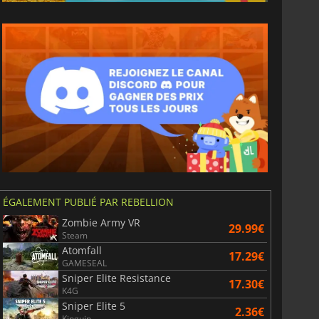
ÉGALEMENT PUBLIÉ PAR REBELLION
Zombie Army VR
29.99€
Steam
Atomfall
17.29€
GAMESEAL
Sniper Elite Resistance
17.30€
K4G
Sniper Elite 5
2.36€
Kinguin