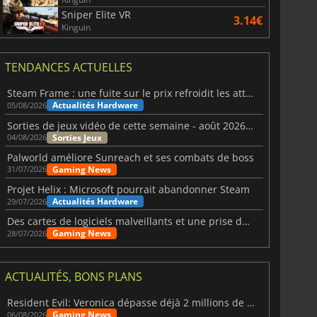
Sniper Elite VR
3.14€
Kinguin
TENDANCES ACTUELLES
Steam Frame : une fuite sur le prix refroidit les attentes VR
Actualités Hardware
05/08/2026
Sorties de jeux vidéo de cette semaine - août 2026 (semaine 32)
Sorties Jeux
04/08/2026
Palworld améliore Sunreach et ses combats de boss
Gaming News
31/07/2026
Projet Helix : Microsoft pourrait abandonner Steam
Actualités Hardware
29/07/2026
Des cartes de logiciels malveillants et une prise de contrôle de Discord ont touché Meccha Chameleon
Gaming News
28/07/2026
ACTUALITÉS, BONS PLANS
Resident Evil: Veronica dépasse déjà 2 millions de wishlists
Gaming News
06/08/2026