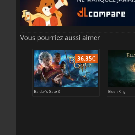
Vous pourriez aussi aimer
45.02
€
36.35
€
Baldur's Gate 3
Elden Ring