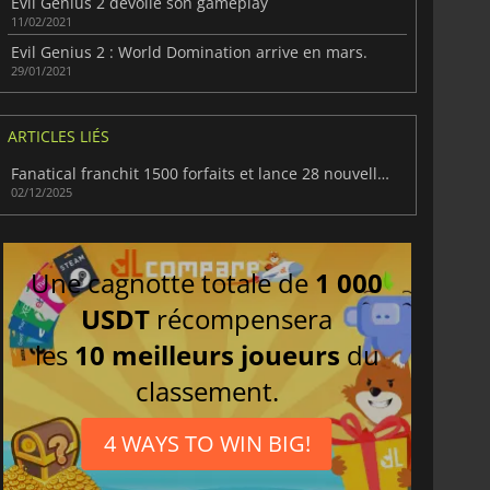
Evil Genius 2 dévoile son gameplay
11/02/2021
Evil Genius 2 : World Domination arrive en mars.
29/01/2021
ARTICLES LIÉS
Fanatical franchit 1500 forfaits et lance 28 nouvelles offres
02/12/2025
Une cagnotte totale de
1 000
USDT
récompensera
les
10 meilleurs joueurs
du
classement.
4 WAYS TO WIN BIG!