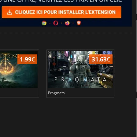
1.99
€
31.63
€
Pragmata
Total 