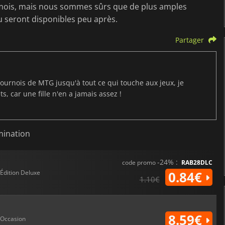
du mois, mais nous sommes sûrs que de plus amples
u seront disponibles peu après.
Partager
ournois de MTG jusqu'à tout ce qui touche aux jeux, je
s, car une fille n'en a jamais assez !
mination
-24% :
code promo
RAB28DLC
Édition Deluxe
0.84€
1.10€
8.59€
Occasion