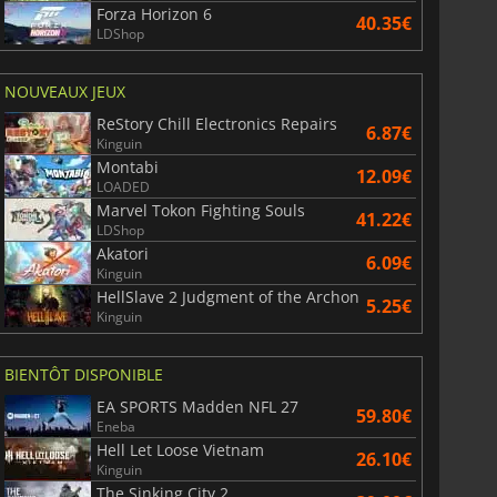
Forza Horizon 6
40.35€
LDShop
NOUVEAUX JEUX
ReStory Chill Electronics Repairs
6.87€
Kinguin
Montabi
12.09€
LOADED
Marvel Tokon Fighting Souls
6.75
€
15.48
€
41.22€
LDShop
Akatori
6.09€
Kinguin
HellSlave 2 Judgment of the Archon
5.25€
Kinguin
War WARHAMMER 3
Lies Of P
BIENTÔT DISPONIBLE
EA SPORTS Madden NFL 27
59.80€
Eneba
Hell Let Loose Vietnam
26.10€
Kinguin
The Sinking City 2