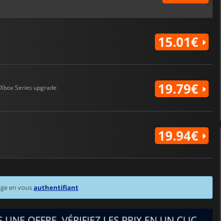
15.01€
19.79€
Xbox Series upgrade
19.94€
age en vous
authentifiant