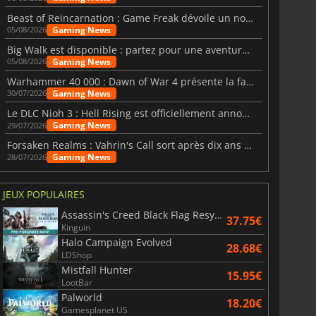
Beast of Reincarnation : Game Freak dévoile un nouveau pari
Gaming News
05/08/2026
Big Walk est disponible : partez pour une aventure entre amis
Gaming News
05/08/2026
Warhammer 40 000 : Dawn of War 4 présente la faction des Nécrons
Gaming News
30/07/2026
Le DLC Nioh 3 : Hell Rising est officiellement annoncé
Gaming News
29/07/2026
Forsaken Realms : Vahrin's Call sort après dix ans de développement
Gaming News
28/07/2026
JEUX POPULAIRES
Assassin's Creed Black Flag Resynced
37.75€
Kinguin
Halo Campaign Evolved
28.68€
LDShop
Mistfall Hunter
15.95€
LootBar
Palworld
18.20€
Gamesplanet US