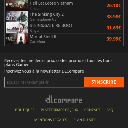
Hell Let Loose Vietnam
26.10€
Kinguin
The Sinking City 2
38.98€
Gamesplanet US
STEINS;GATE RE BOOT
31.63€
Kinguin
Mortal Shell II
39.99€
Carrefour
Recevez les meilleurs prix, codes promo et tous les bons
plans Gamer
Inscrivez vous à la newsletter DLCompare
BOUTIQUES
PLATEFORMES DE JEUX
CONTACT
FAQ
MENTIONS LEGALES
PLAN DU SITE