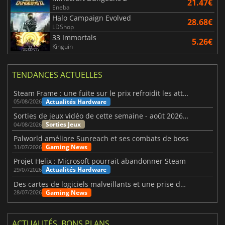
21.47€
Eneba
Halo Campaign Evolved
28.68€
LDShop
33 Immortals
5.26€
Kinguin
TENDANCES ACTUELLES
Steam Frame : une fuite sur le prix refroidit les attentes VR
Actualités Hardware
05/08/2026
Sorties de jeux vidéo de cette semaine - août 2026 (semaine 32)
Sorties Jeux
04/08/2026
Palworld améliore Sunreach et ses combats de boss
Gaming News
31/07/2026
Projet Helix : Microsoft pourrait abandonner Steam
Actualités Hardware
29/07/2026
Des cartes de logiciels malveillants et une prise de contrôle de Discord ont touché Meccha Chameleon
Gaming News
28/07/2026
ACTUALITÉS, BONS PLANS