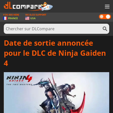
YOU ARE HERE
WE ALSO SUPPORT
Dark
JEUX
FRANCE
USA
mode
CARTES PRÉPAYÉES
LOGICIELS
Date de sortie annoncée
CONCOURS
pour le DLC de Ninja Gaiden
MATÉRIEL
4
NEWS
SE CONNECTER OU S'INSCRIRE