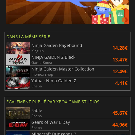
DANS LA MÊME SÉRIE
Ninja Gaiden Ragebound
14.28€
Kinguin
NINJA GAIDEN 2 Black
13.47€
Game Boost
Ninja Gaiden Master Collection
12.49€
momox shop
Yaiba : Ninja Gaiden Z
4.41€
Eneba
ÉGALEMENT PUBLIÉ PAR XBOX GAME STUDIOS
Fable
45.67€
Eneba
Gears of War E Day
44.96€
Eneba
Minecraft Dungeons 2