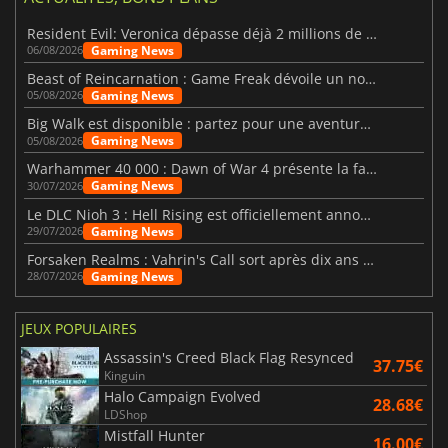
Resident Evil: Veronica dépasse déjà 2 millions de wishlists
Gaming News
06/08/2026
Beast of Reincarnation : Game Freak dévoile un nouveau pari
Gaming News
05/08/2026
Big Walk est disponible : partez pour une aventure entre amis
Gaming News
05/08/2026
Warhammer 40 000 : Dawn of War 4 présente la faction des Nécrons
Gaming News
30/07/2026
Le DLC Nioh 3 : Hell Rising est officiellement annoncé
Gaming News
29/07/2026
Forsaken Realms : Vahrin's Call sort après dix ans de développement
Gaming News
28/07/2026
JEUX POPULAIRES
Assassin's Creed Black Flag Resynced
37.75€
Kinguin
Halo Campaign Evolved
28.68€
LDShop
Mistfall Hunter
16.00€