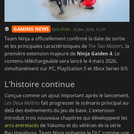
GAMING NEWS
Fyra Frost
-
26 févr. 2026, 15:39
Team Ninja a officiellement confirmé la date de sortie
et les principales caractéristiques de
The Two Masters
, la
première extension majeure de
Ninja Gaiden 4
. Le
contenu téléchargeable sera lancé le 4 mars 2026,
simultanément sur PC, PlayStation 5 et Xbox Series X/S.
L'histoire continue
Conçue comme un ajout important après le lancement,
Les Deux Maîtres
fait progresser le scénario principal au-
delà des événements du jeu de base. L'extension
introduit trois nouveaux chapitres qui développent les
arcs entrelacés
de Yakumo et du vétéran de la série
Ryu Hayabusa. Team Ninja présente le DLC comme une