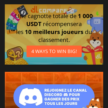
Une cagnotte totale de
1 000
USDT
récompensera
les
10 meilleurs joueurs
du
classement.
4 WAYS TO WIN BIG!