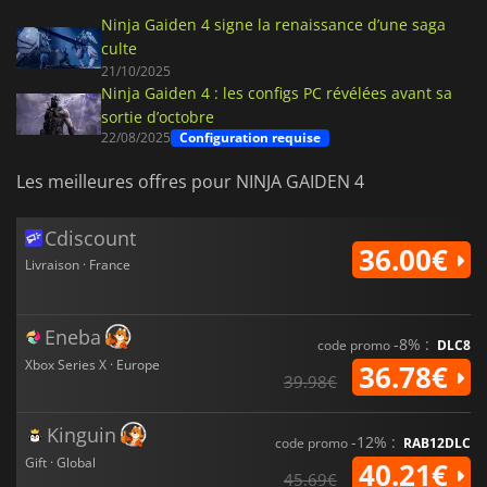
Ninja Gaiden 4 signe la renaissance d’une saga
culte
21/10/2025
Ninja Gaiden 4 : les configs PC révélées avant sa
sortie d’octobre
22/08/2025
Configuration requise
Les meilleures offres pour NINJA GAIDEN 4
Cdiscount
36.00€
Livraison · France
Eneba
-8% :
code promo
DLC8
Xbox Series X · Europe
36.78€
39.98€
Kinguin
-12% :
code promo
RAB12DLC
Gift · Global
40.21€
45.69€