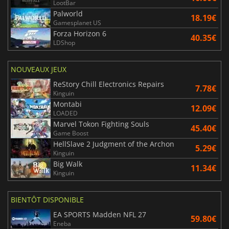
LootBar
Palworld
18.19€
Gamesplanet US
Forza Horizon 6
40.35€
LDShop
NOUVEAUX JEUX
ReStory Chill Electronics Repairs
7.78€
Kinguin
Montabi
12.09€
LOADED
Marvel Tokon Fighting Souls
45.40€
Game Boost
HellSlave 2 Judgment of the Archon
5.29€
Kinguin
Big Walk
11.34€
Kinguin
BIENTÔT DISPONIBLE
EA SPORTS Madden NFL 27
59.80€
Eneba