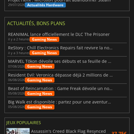
Actualités Hardware
29/07/2026
ACTUALITÉS, BONS PLANS
REANIMAL lance officiellement le DLC The Prisoner
Gaming News
il y a 2 heures
ReStory : Chill Electronics Repairs fait revivre la nostalgie des années 2000
Gaming News
il y a 3 heures
MARVEL Tōkon dévoile ses débuts et sa feuille de route
Gaming News
07/08/2026
Resident Evil: Veronica dépasse déjà 2 millions de wishlists
Gaming News
06/08/2026
Beast of Reincarnation : Game Freak dévoile un nouveau pari
Gaming News
05/08/2026
Big Walk est disponible : partez pour une aventure entre amis
Gaming News
05/08/2026
JEUX POPULAIRES
Assassin's Creed Black Flag Resynced
37.75€