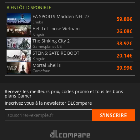
BIENTÔT DISPONIBLE
EA SPORTS Madden NFL 27
59.80€
Eneba
Hell Let Loose Vietnam
26.08€
Kinguin
The Sinking City 2
38.92€
Gamesplanet US
STEINS;GATE RE BOOT
20.14€
Kinguin
Mortal Shell II
39.99€
Carrefour
Recevez les meilleurs prix, codes promo et tous les bons
plans Gamer
Inscrivez vous à la newsletter DLCompare