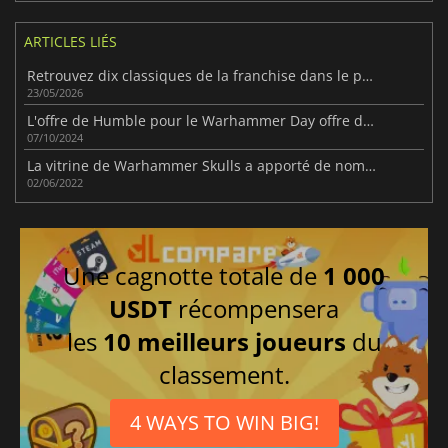
ARTICLES LIÉS
Retrouvez dix classiques de la franchise dans le pack Humble Warhammer Skulls 2026.
23/05/2026
L'offre de Humble pour le Warhammer Day offre de nombreuses possibilités pour les amateurs de la série.
07/10/2024
La vitrine de Warhammer Skulls a apporté de nombreuses nouveautés
02/06/2022
Une cagnotte totale de
1 000
USDT
récompensera
les
10 meilleurs joueurs
du
classement.
4 WAYS TO WIN BIG!