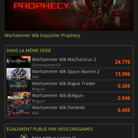
Warhammer 40k Inquisitor Prophecy
DANS LA MÊME SÉRIE
Warhammer 40k Mechanicus 2
24.77€
Gamesplanet US
Warhammer 40k Space Marine 2
13.98€
K4G
Warhammer 40k Rogue Trader
0.30€
Kinguin
Warhammer 40k Boltgun
2.64€
Kinguin
Warhammer 40k Darktide
6.40€
K4G
ÉGALEMENT PUBLIÉ PAR NEOCOREGAMES
King Arthur Legion IX