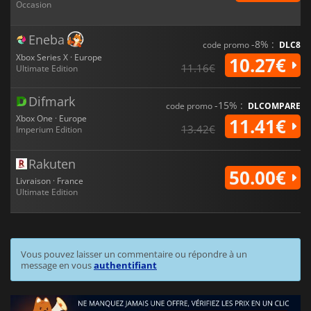
Occasion
Eneba
-8% :
code promo
DLC8
Xbox Series X · Europe
10.27€
11.16€
Ultimate Edition
Difmark
-15% :
code promo
DLCOMPARE
Xbox One · Europe
11.41€
13.42€
Imperium Edition
Rakuten
50.00€
Livraison · France
Ultimate Edition
Vous pouvez laisser un commentaire ou répondre à un
message en vous
authentifiant