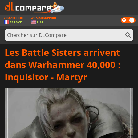
YOU ARE HERE
WE ALSO SUPPORT
Dark
JEUX
FRANCE
USA
mode
CARTES PRÉPAYÉES
LOGICIELS
Les Battle Sisters arrivent
CONCOURS
dans Warhammer 40,000 :
MATÉRIEL
Inquisitor - Martyr
NEWS
SE CONNECTER OU S'INSCRIRE