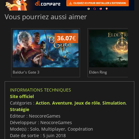
Vous pourriez aussi aimer
36.07
€
2
Baldur's Gate 3
Elden Ring
INFORMATIONS TECHNIQUES
Site officiel
Catégories :
Action
,
Aventure
,
Jeux de rôle
,
Simulation
,
Stratégie
Editeur : NeocoreGames
Développeur : NeocoreGames
Mode(s) : Solo, Multiplayer, Coopération
Date de sortie : 5 juin 2018