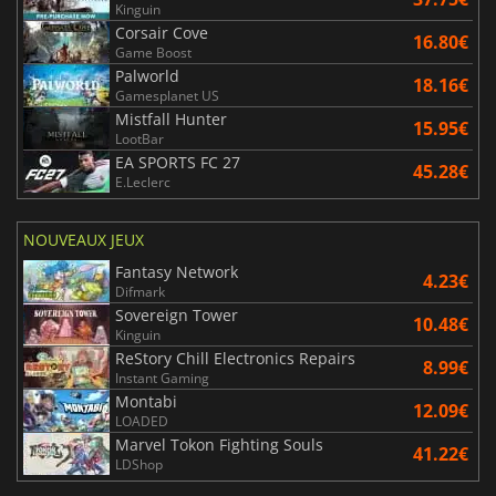
Kinguin
Corsair Cove
16.80€
Game Boost
Palworld
18.16€
Gamesplanet US
Mistfall Hunter
15.95€
LootBar
EA SPORTS FC 27
45.28€
E.Leclerc
NOUVEAUX JEUX
Fantasy Network
4.23€
Difmark
Sovereign Tower
10.48€
Kinguin
ReStory Chill Electronics Repairs
8.99€
Instant Gaming
Montabi
12.09€
LOADED
Marvel Tokon Fighting Souls
41.22€
LDShop