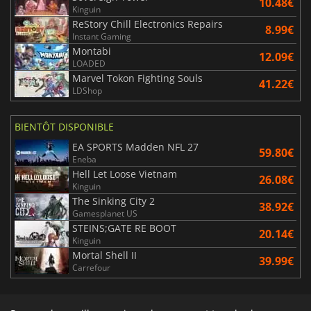
10.48€
Kinguin
ReStory Chill Electronics Repairs
8.99€
Instant Gaming
Montabi
12.09€
LOADED
Marvel Tokon Fighting Souls
41.22€
LDShop
BIENTÔT DISPONIBLE
EA SPORTS Madden NFL 27
59.80€
Eneba
Hell Let Loose Vietnam
26.08€
Kinguin
The Sinking City 2
38.92€
Gamesplanet US
STEINS;GATE RE BOOT
20.14€
Kinguin
Mortal Shell II
39.99€
Carrefour