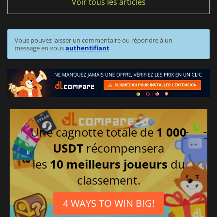
Voir tous les articles
Vous pouvez laisser un commentaire ou répondre à un
message en vous
authentifiant
Une cagnotte totale de
1 000
USDT
récompensera
les
10 meilleurs joueurs
du
classement.
4 WAYS TO WIN BIG!