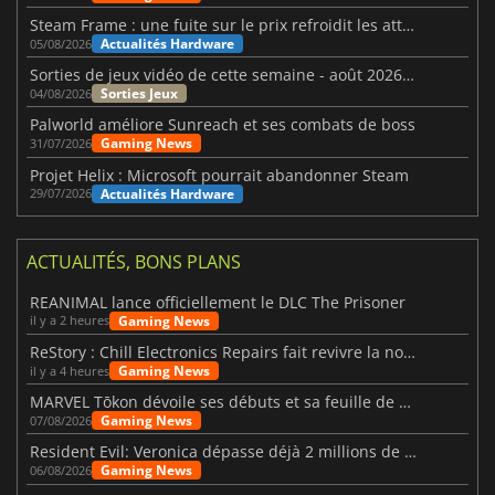
Steam Frame : une fuite sur le prix refroidit les attentes VR
Actualités Hardware
05/08/2026
Sorties de jeux vidéo de cette semaine - août 2026 (semaine 32)
Sorties Jeux
04/08/2026
Palworld améliore Sunreach et ses combats de boss
Gaming News
31/07/2026
Projet Helix : Microsoft pourrait abandonner Steam
Actualités Hardware
29/07/2026
ACTUALITÉS, BONS PLANS
REANIMAL lance officiellement le DLC The Prisoner
Gaming News
il y a 2 heures
ReStory : Chill Electronics Repairs fait revivre la nostalgie des années 2000
Gaming News
il y a 4 heures
MARVEL Tōkon dévoile ses débuts et sa feuille de route
Gaming News
07/08/2026
Resident Evil: Veronica dépasse déjà 2 millions de wishlists
Gaming News
06/08/2026