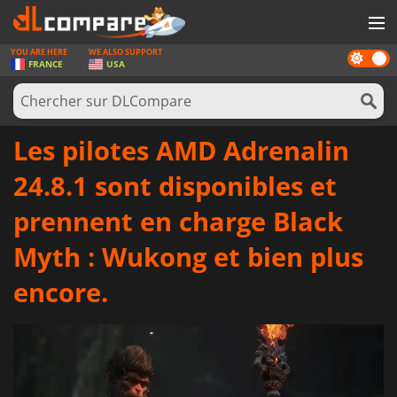
YOU ARE HERE
WE ALSO SUPPORT
Dark
JEUX
FRANCE
USA
mode
CARTES PRÉPAYÉES
LOGICIELS
Les pilotes AMD Adrenalin
CONCOURS
24.8.1 sont disponibles et
MATÉRIEL
prennent en charge Black
NEWS
Myth : Wukong et bien plus
SE CONNECTER OU S'INSCRIRE
encore.