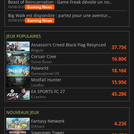
Beast of Reincarnation : Game Freak dévoile un nouveau pari
Gaming News
05/08/2026
Big Walk est disponible : partez pour une aventure entre amis
Gaming News
05/08/2026
JEUX POPULAIRES
Assassin's Creed Black Flag Resynced
37.75€
Kinguin
Corsair Cove
16.80€
Game Boost
Palworld
18.16€
Gamesplanet US
Mistfall Hunter
15.95€
LootBar
EA SPORTS FC 27
45.28€
E.Leclerc
NOUVEAUX JEUX
Fantasy Network
4.23€
Difmark
Sovereign Tower