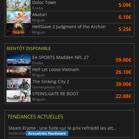
Doloc Town
5.09€
Eneba
Akatori
6.10€
Kinguin
HellSlave 2 Judgment of the Archon
5.25€
Kinguin
BIENTÔT DISPONIBLE
EA SPORTS Madden NFL 27
59.80€
Eneba
Hell Let Loose Vietnam
26.10€
Kinguin
The Sinking City 2
39.00€
Gamesplanet US
STEINS;GATE RE BOOT
22.88€
Kinguin
TENDANCES ACTUELLES
Steam Frame : une fuite sur le prix refroidit les attentes VR
Actualités Hardware
05/08/2026