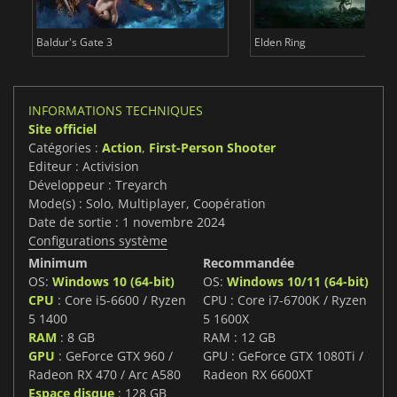
Baldur's Gate 3
Elden Ring
INFORMATIONS TECHNIQUES
Site officiel
Catégories :
Action
,
First-Person Shooter
Editeur : Activision
Développeur : Treyarch
Mode(s) : Solo, Multiplayer, Coopération
Date de sortie : 1 novembre 2024
Configurations système
Minimum
Recommandée
OS:
Windows 10 (64-bit)
OS:
Windows 10/11 (64-bit)
CPU
: Core i5-6600 / Ryzen
CPU : Core i7-6700K / Ryzen
5 1400
5 1600X
RAM
: 8 GB
RAM : 12 GB
GPU
: GeForce GTX 960 /
GPU : GeForce GTX 1080Ti /
Radeon RX 470 / Arc A580
Radeon RX 6600XT
Espace disque
: 128 GB