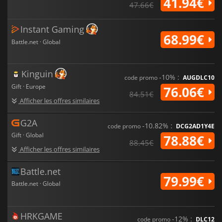
41.94€
47.66€
Instant Gaming
68.99€
Battle.net · Global
Kinguin
-10% :
code promo
AUGDLC10
Gift · Europe
76.06€
84.51€
Afficher les offres similaires
G2A
-10.82% :
code promo
DCG2AD1Y4E
Gift · Global
78.88€
88.45€
Afficher les offres similaires
Battle.net
79.99€
Battle.net · Global
HRKGAME
-12% :
code promo
DLC12