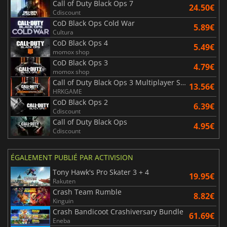
Call of Duty Black Ops 7
24.50€
Cdiscount
CoD Black Ops Cold War
5.89€
Cultura
CoD Black Ops 4
5.49€
momox shop
CoD Black Ops 3
4.79€
momox shop
Call of Duty Black Ops 3 Multiplayer Starter Pack
13.56€
HRKGAME
CoD Black Ops 2
6.39€
Cdiscount
Call of Duty Black Ops
4.95€
Cdiscount
ÉGALEMENT PUBLIÉ PAR ACTIVISION
Tony Hawk's Pro Skater 3 + 4
19.95€
Rakuten
Crash Team Rumble
8.82€
Kinguin
Crash Bandicoot Crashiversary Bundle
61.69€
Eneba