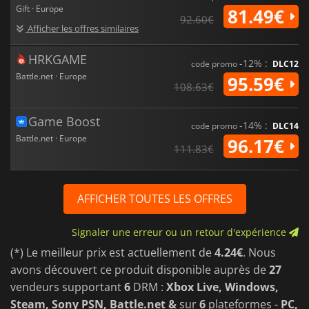
Gift · Europe
81.49€
92.60€
Afficher les offres similaires
HRKGAME
-12% :
code promo
DLC12
Battle.net · Europe
95.59€
108.63€
Game Boost
-14% :
code promo
DLC14
Battle.net · Europe
96.17€
111.83€
AFFICHER TOUTES LES OFFRES
Signaler une erreur ou un retour d'expérience
(*) Le meilleur prix est actuellement de
4.24€
. Nous
avons découvert ce produit disponible auprès de
27
vendeurs supportant
6
DRM :
Xbox Live, Windows,
Steam, Sony PSN, Battle.net &
sur
6
plateformes -
PC,