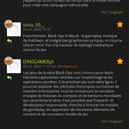
j'espère qu'ils ont investi du temps dans le mode histoire
pour créer une campagne mémorable.
Voir l'original
soso_93__
25 oct. 2024, 15:14
Franchement, Black Ops 6 déçoit : le gameplay manque
de fraîcheur, et malgré des graphismes sympas, on tourne
vite en rond. Pas à la hauteur du battage médiatique
autour du jeu
DIN0G4MERpt
25 oct. 2024, 11:17
sur
dlcompare.pt
Les jeux de la série Black Ops sont connus pour leurs
histoires captivantes centrées sur l'espionnage et les
opérations secrètes. Si le prochain jeu suit cette ligne, il
pourrait explorer des périodes historiques ou futures de
manière intéressante, tout en conservant la narration
chargée de théories du complot et de tensions mondiales
qui caractérise la série. Il est possible que Treyarch, le
développeur responsable, cherche à innover en matière
de gameplay, en apportant de nouveaux éléments de
combat et de nouveaux modes de jeu.
Voir l'original