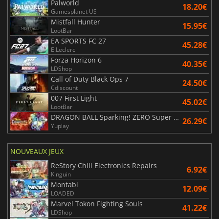
Palworld
18.20€
Gamesplanet US
Mistfall Hunter
15.95€
LootBar
EA SPORTS FC 27
45.28€
E.Leclerc
Forza Horizon 6
40.35€
LDShop
Call of Duty Black Ops 7
24.50€
Cdiscount
007 First Light
45.02€
LootBar
DRAGON BALL Sparking! ZERO Super Limit Breaking NEO
26.29€
Yuplay
NOUVEAUX JEUX
ReStory Chill Electronics Repairs
6.92€
Kinguin
Montabi
12.09€
LOADED
Marvel Tokon Fighting Souls
41.22€
LDShop