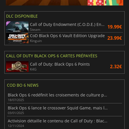
DLC DISPONIBLE
Call of Duty Endowment (C.O.D.E.) Endeavour Tracer Pack
19.99€
Steam
CoD Black Ops 6 Vault Edition Upgrade
23.99€
Kinguin
CALL OF DUTY BLACK OPS 6 CARTES PRÉPAYÉES
Call of Duty: Black Ops 6 Points
2.32€
K4G
COD BO 6 NEWS
Black Ops 6 redéfinit les croisements de culture pop
18/07/2025
Black Ops 6 lance le crossover Squid Game, mais les fans sont déçus
03/01/2025
Activision détaille le contenu de Call of Duty : Black Ops 6 Season 1
12/11/2024