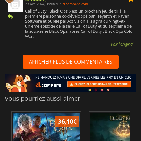
23 oct. 2024, 19:08
sur
dlcompare.com
Call of Duty : Black Ops 6 est un prochain jeu de tir à la
première personne co-développé par Treyarch et Raven
Software et publié par Activision. Il s'agira du vingt-et-
unième épisode de la série Call of Duty et du septième de
la sous-série Black Ops, après Call of Duty : Black Ops Cold
War.
Voir l'original
AFFICHER PLUS DE COMMENTAIRES
Vous pourriez aussi aimer
36.10
€
2