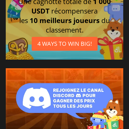
Une cagnotte totale de
1 000
Coréen
USDT
récompensera
Polonais
les
10 meilleurs joueurs
du
Chinois traditionnel
classement.
Espagnol
Russe
4 WAYS TO WIN BIG!