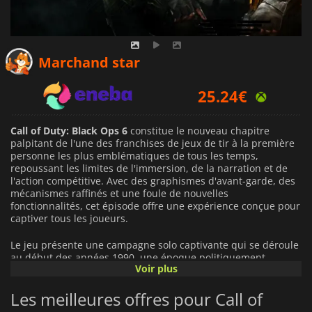
24.61
€
Marchand star
25.24
€
68.99
€
Call of Duty: Black Ops 6
constitue le nouveau chapitre
palpitant de l'une des franchises de jeux de tir à la première
personne les plus emblématiques de tous les temps,
repoussant les limites de l'immersion, de la narration et de
l'action compétitive. Avec des graphismes d'avant-garde, des
mécanismes raffinés et une foule de nouvelles
fonctionnalités, cet épisode offre une expérience conçue pour
captiver tous les joueurs.
Le jeu présente une campagne solo captivante qui se déroule
au début des années 1990, une époque politiquement
Voir plus
chargée. Alors que la guerre froide touche à sa fin,
l'effondrement de l'Union soviétique déclenche une guerre de
Les meilleures offres pour Call of
l'ombre faite d'espionnage, de trahison et d'opérations
secrètes. Les joueurs se glissent dans la peau d'agents d'élite,