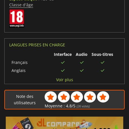
Classe d'âge
LANGUES PRISES EN CHARGE
Interface
Audio
Sous-titres
Français
Anglais
Chinois simplifié
Voir plus
Allemand
Arabe
Note des
Italien
utilisateurs
Moyenne :
4.8
/
5
(
26
votes)
Japonais
Portugais brésilien
Thaïlandais