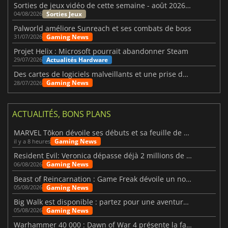
Sorties de jeux vidéo de cette semaine - août 2026 (semaine 32)
Sorties Jeux
04/08/2026
Palworld améliore Sunreach et ses combats de boss
Gaming News
31/07/2026
Projet Helix : Microsoft pourrait abandonner Steam
Actualités Hardware
29/07/2026
Des cartes de logiciels malveillants et une prise de contrôle de Discord ont touché Meccha Chameleon
Gaming News
28/07/2026
ACTUALITÉS, BONS PLANS
MARVEL Tōkon dévoile ses débuts et sa feuille de route
Gaming News
il y a 8 heures
Resident Evil: Veronica dépasse déjà 2 millions de wishlists
Gaming News
06/08/2026
Beast of Reincarnation : Game Freak dévoile un nouveau pari
Gaming News
05/08/2026
Big Walk est disponible : partez pour une aventure entre amis
Gaming News
05/08/2026
Warhammer 40 000 : Dawn of War 4 présente la faction des Nécrons