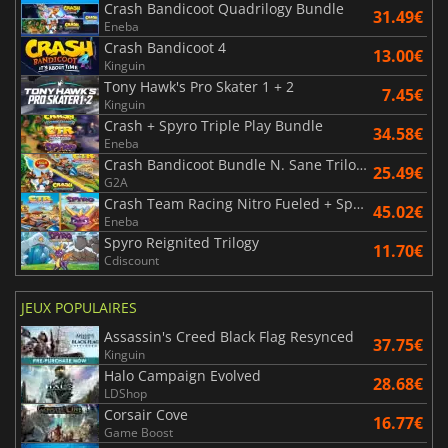
Crash Bandicoot Quadrilogy Bundle
31.49€
Eneba
Crash Bandicoot 4
13.00€
Kinguin
Tony Hawk's Pro Skater 1 + 2
7.45€
Kinguin
Crash + Spyro Triple Play Bundle
34.58€
Eneba
Crash Bandicoot Bundle N. Sane Trilogy + CTR Nitro Fueled
25.49€
G2A
Crash Team Racing Nitro Fueled + Spyro Game Bundle
45.02€
Eneba
Spyro Reignited Trilogy
11.70€
Cdiscount
JEUX POPULAIRES
Assassin's Creed Black Flag Resynced
37.75€
Kinguin
Halo Campaign Evolved
28.68€
LDShop
Corsair Cove
16.77€
Game Boost