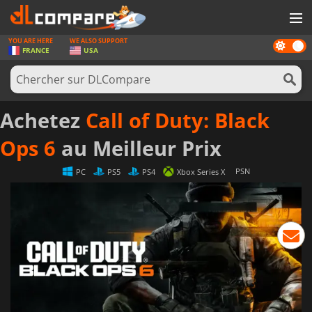
YOU ARE HERE
WE ALSO SUPPORT
Dark
JEUX
FRANCE
USA
mode
CARTES PRÉPAYÉES
LOGICIELS
Achetez
Call of Duty: Black
CONCOURS
Ops 6
au Meilleur Prix
MATÉRIEL
PSN
PC
PS5
PS4
Xbox Series X
NEWS
SE CONNECTER OU S'INSCRIRE