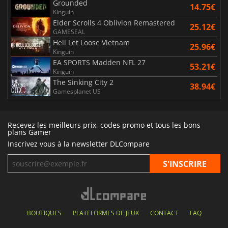
Grounded
14.75€
Kinguin
Elder Scrolls 4 Oblivion Remastered
25.12€
GAMESEAL
Hell Let Loose Vietnam
25.96€
Kinguin
EA SPORTS Madden NFL 27
53.21€
Kinguin
The Sinking City 2
38.94€
Gamesplanet US
Recevez les meilleurs prix, codes promo et tous les bons
plans Gamer
Inscrivez vous à la newsletter DLCompare
BOUTIQUES
PLATEFORMES DE JEUX
CONTACT
FAQ