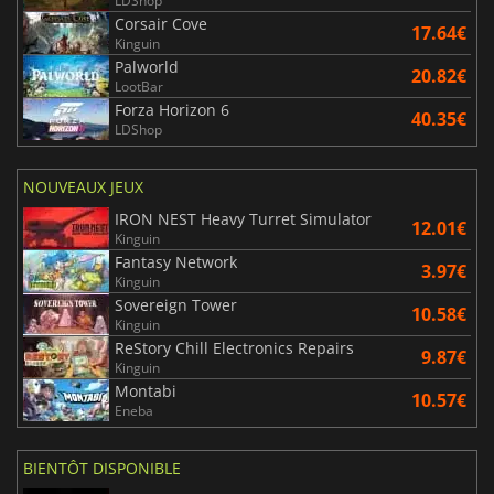
LDShop
Corsair Cove
17.64€
Kinguin
Palworld
20.82€
LootBar
Forza Horizon 6
40.35€
LDShop
NOUVEAUX JEUX
IRON NEST Heavy Turret Simulator
12.01€
Kinguin
Fantasy Network
3.97€
Kinguin
Sovereign Tower
10.58€
Kinguin
ReStory Chill Electronics Repairs
9.87€
Kinguin
Montabi
10.57€
Eneba
BIENTÔT DISPONIBLE