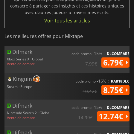
consacre à partager ces insights et ces histoires uniques
avec d’autres joueurs à travers mes écrits.
Voir tous les articles
Les meilleures offres pour Mixtape
Difmark
-15% :
code promo
DLCOMPARE
Xbox Series X · Global
6.79€
7.99€
Vente de compte
Kinguin
-16% :
code promo
RAB18DLC
Steam · Europe
8.75€
10.42€
Difmark
-15% :
code promo
DLCOMPARE
Nintendo Switch 2 · Global
12.74€
14.99€
Vente de compte
Difmark