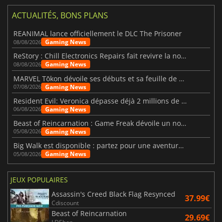
ACTUALITÉS, BONS PLANS
REANIMAL lance officiellement le DLC The Prisoner
Gaming News
08/08/2026
ReStory : Chill Electronics Repairs fait revivre la nostalgie des années 2000
Gaming News
08/08/2026
MARVEL Tōkon dévoile ses débuts et sa feuille de route
Gaming News
07/08/2026
Resident Evil: Veronica dépasse déjà 2 millions de wishlists
Gaming News
06/08/2026
Beast of Reincarnation : Game Freak dévoile un nouveau pari
Gaming News
05/08/2026
Big Walk est disponible : partez pour une aventure entre amis
Gaming News
05/08/2026
JEUX POPULAIRES
Assassin's Creed Black Flag Resynced
37.99€
Cdiscount
Beast of Reincarnation
29.69€