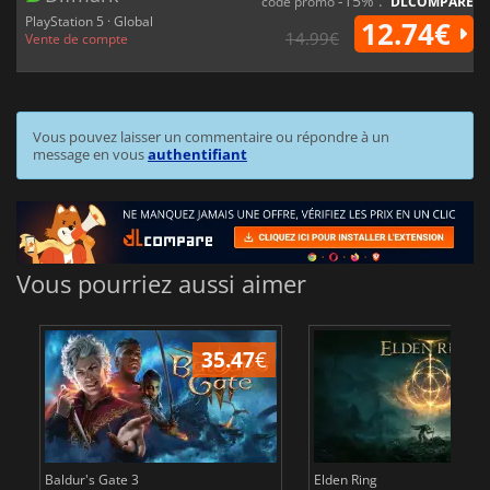
-15% :
code promo
DLCOMPARE
PlayStation 5 · Global
12.74€
14.99€
Vente de compte
Vous pouvez laisser un commentaire ou répondre à un
message en vous
authentifiant
Vous pourriez aussi aimer
35.47
€
2
Baldur's Gate 3
Elden Ring