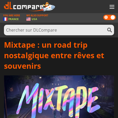
YOU ARE HERE
WE ALSO SUPPORT
Dark
JEUX
FRANCE
USA
mode
CARTES PRÉPAYÉES
LOGICIELS
Mixtape : un road trip
CONCOURS
nostalgique entre rêves et
MATÉRIEL
souvenirs
NEWS
SE CONNECTER OU S'INSCRIRE