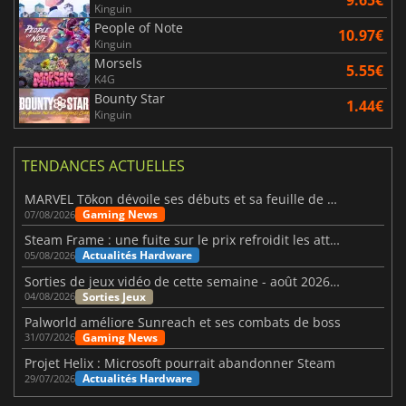
9.65€
Kinguin
People of Note
10.97€
Kinguin
Morsels
5.55€
K4G
Bounty Star
1.44€
Kinguin
TENDANCES ACTUELLES
MARVEL Tōkon dévoile ses débuts et sa feuille de route
Gaming News
07/08/2026
Steam Frame : une fuite sur le prix refroidit les attentes VR
Actualités Hardware
05/08/2026
Sorties de jeux vidéo de cette semaine - août 2026 (semaine 32)
Sorties Jeux
04/08/2026
Palworld améliore Sunreach et ses combats de boss
Gaming News
31/07/2026
Projet Helix : Microsoft pourrait abandonner Steam
Actualités Hardware
29/07/2026