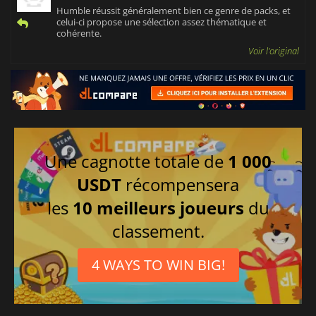
Humble réussit généralement bien ce genre de packs, et
celui-ci propose une sélection assez thématique et
cohérente.
Voir l'original
Une cagnotte totale de
1 000
USDT
récompensera
les
10 meilleurs joueurs
du
classement.
4 WAYS TO WIN BIG!