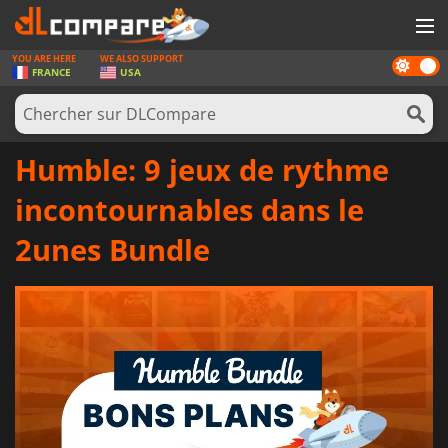
YOU ARE HERE
WE ALSO SUPPORT
Dark
JEUX
FRANCE
USA
mode
CARTES PRÉPAYÉES
LOGICIELS
Humble: 9 jeux de rythme
CONCOURS
incontournables dans le
MATÉRIEL
2unes Bundle
NEWS
SE CONNECTER OU S'INSCRIRE