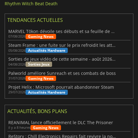
Rhythm Witch Beat Death
TENDANCES ACTUELLES
MARVEL Tōkon dévoile ses débuts et sa feuille de route
Gaming News
07/08/2026
Steam Frame : une fuite sur le prix refroidit les attentes VR
Actualités Hardware
05/08/2026
Sorties de jeux vidéo de cette semaine - août 2026 (semaine 32)
Sorties Jeux
04/08/2026
Palworld améliore Sunreach et ses combats de boss
Gaming News
31/07/2026
Projet Helix : Microsoft pourrait abandonner Steam
Actualités Hardware
29/07/2026
ACTUALITÉS, BONS PLANS
REANIMAL lance officiellement le DLC The Prisoner
Gaming News
il y a 8 heures
ReStory : Chill Electronics Repairs fait revivre la nostalgie des années 2000