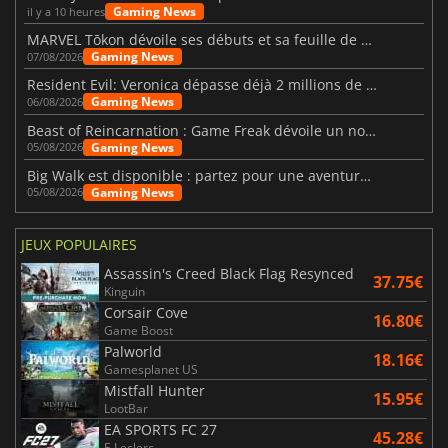
Gaming News
il y a 10 heures
MARVEL Tōkon dévoile ses débuts et sa feuille de route
Gaming News
07/08/2026
Resident Evil: Veronica dépasse déjà 2 millions de wishlists
Gaming News
06/08/2026
Beast of Reincarnation : Game Freak dévoile un nouveau pari
Gaming News
05/08/2026
Big Walk est disponible : partez pour une aventure entre amis
Gaming News
05/08/2026
JEUX POPULAIRES
Assassin's Creed Black Flag Resynced
37.75€
Kinguin
Corsair Cove
16.80€
Game Boost
Palworld
18.16€
Gamesplanet US
Mistfall Hunter
15.95€
LootBar
EA SPORTS FC 27
45.28€
E.Leclerc