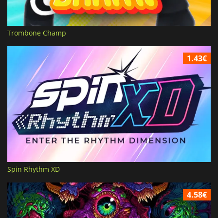
Trombone Champ
1.43€
Spin Rhythm XD
4.58€