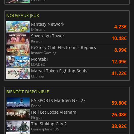
NOUVEAUX JEUX
Fantasy Network
4.23€
Difmark
Sovereign Tower
10.48€
Kinguin
ReStory Chill Electronics Repairs
8.99€
Instant Gaming
Montabi
12.09€
LOADED
Marvel Tokon Fighting Souls
41.22€
LDShop
BIENTÔT DISPONIBLE
EA SPORTS Madden NFL 27
59.80€
Eneba
Hell Let Loose Vietnam
26.08€
Kinguin
The Sinking City 2
38.92€
Gamesplanet US