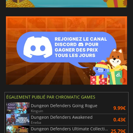
ÉGALEMENT PUBLIÉ PAR CHROMATIC GAMES
Dungeon Defenders Going Rogue
9.99€
Kinguin
Dungeon Defenders Awakened
0.43€
Eneba
Dungeon Defenders Ultimate Collection
25.79€