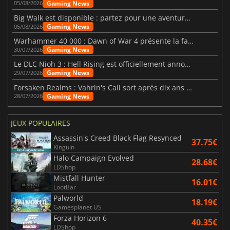
Gaming News
05/08/2026
Big Walk est disponible : partez pour une aventure entre amis
Gaming News
05/08/2026
Warhammer 40 000 : Dawn of War 4 présente la faction des Nécrons
Gaming News
30/07/2026
Le DLC Nioh 3 : Hell Rising est officiellement annoncé
Gaming News
29/07/2026
Forsaken Realms : Vahrin's Call sort après dix ans de développement
Gaming News
28/07/2026
JEUX POPULAIRES
Assassin's Creed Black Flag Resynced
37.75€
Kinguin
Halo Campaign Evolved
28.68€
LDShop
Mistfall Hunter
16.01€
LootBar
Palworld
18.19€
Gamesplanet US
Forza Horizon 6
40.35€
LDShop