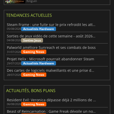
Kinguin
TENDANCES ACTUELLES
Steam Frame : une fuite sur le prix refroidit les attentes VR
Actualités Hardware
05/08/2026
Sorties de jeux vidéo de cette semaine - août 2026 (semaine 32)
Sorties Jeux
04/08/2026
Palworld améliore Sunreach et ses combats de boss
Gaming News
31/07/2026
Projet Helix : Microsoft pourrait abandonner Steam
Actualités Hardware
29/07/2026
Des cartes de logiciels malveillants et une prise de contrôle de Discord ont touché Meccha Chameleon
Gaming News
28/07/2026
ACTUALITÉS, BONS PLANS
Resident Evil: Veronica dépasse déjà 2 millions de wishlists
Gaming News
06/08/2026
Beast of Reincarnation : Game Freak dévoile un nouveau pari