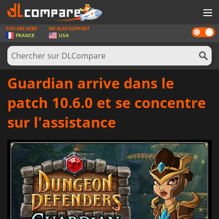
YOU ARE HERE
WE ALSO SUPPORT
Dark
JEUX
FRANCE
USA
mode
CARTES PRÉPAYÉES
LOGICIELS
Guardian arrive dans le
CONCOURS
patch 10.6.0 et se concentre
MATÉRIEL
sur l'assistance
NEWS
SE CONNECTER OU S'INSCRIRE