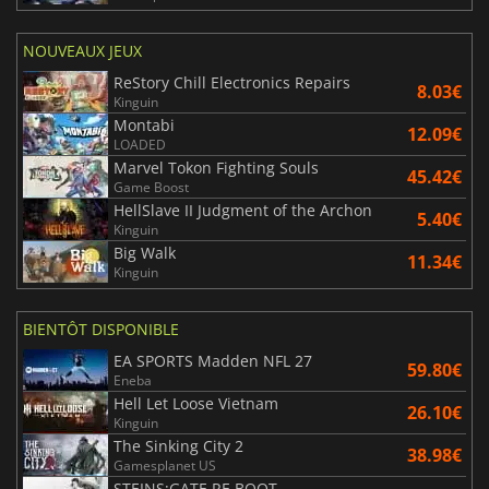
NOUVEAUX JEUX
ReStory Chill Electronics Repairs
8.03€
Kinguin
Montabi
12.09€
LOADED
Marvel Tokon Fighting Souls
45.42€
Game Boost
HellSlave II Judgment of the Archon
5.40€
Kinguin
Big Walk
11.34€
Kinguin
BIENTÔT DISPONIBLE
EA SPORTS Madden NFL 27
59.80€
Eneba
Hell Let Loose Vietnam
26.10€
Kinguin
The Sinking City 2
38.98€
Gamesplanet US
STEINS;GATE RE BOOT