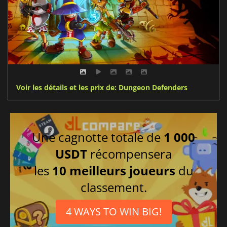
Voir les détails et les prix de: Dungeon Defenders
Une cagnotte totale de
1 000
USDT
récompensera
les
10 meilleurs joueurs
du
classement.
4 WAYS TO WIN BIG!