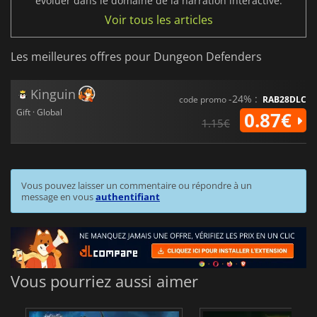
évoluer dans le domaine de la narration interactive.
Voir tous les articles
Les meilleures offres pour Dungeon Defenders
Kinguin
-24% :
code promo
RAB28DLC
Gift · Global
0.87€
1.15€
Vous pouvez laisser un commentaire ou répondre à un
message en vous
authentifiant
Vous pourriez aussi aimer