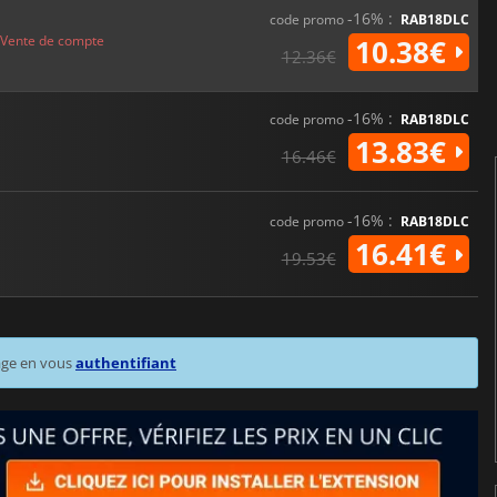
-16% :
code promo
RAB18DLC
Vente de compte
10.38€
12.36€
-16% :
code promo
RAB18DLC
13.83€
16.46€
-16% :
code promo
RAB18DLC
16.41€
19.53€
age en vous
authentifiant