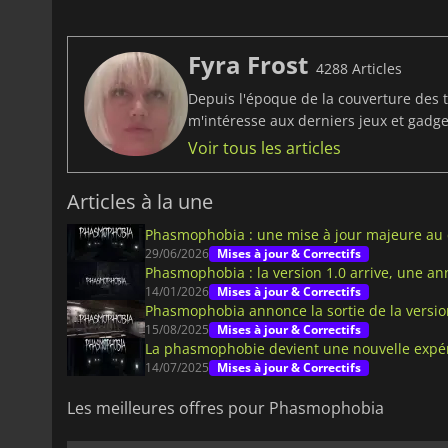
Fyra Frost
4288 Articles
Depuis l'époque de la couverture des t
m'intéresse aux derniers jeux et gadget
Voir tous les articles
Articles à la une
Phasmophobia : une mise à jour majeure au c
29/06/2026
Mises à jour & Correctifs
Phasmophobia : la version 1.0 arrive, une a
14/01/2026
Mises à jour & Correctifs
Phasmophobia annonce la sortie de la versio
15/08/2025
Mises à jour & Correctifs
La phasmophobie devient une nouvelle expé
14/07/2025
Mises à jour & Correctifs
Les meilleures offres pour Phasmophobia