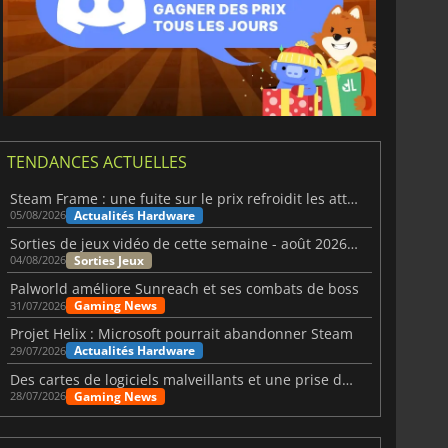
TENDANCES ACTUELLES
Steam Frame : une fuite sur le prix refroidit les attentes VR
Actualités Hardware
05/08/2026
Sorties de jeux vidéo de cette semaine - août 2026 (semaine 32)
Sorties Jeux
04/08/2026
Palworld améliore Sunreach et ses combats de boss
Gaming News
31/07/2026
Projet Helix : Microsoft pourrait abandonner Steam
Actualités Hardware
29/07/2026
Des cartes de logiciels malveillants et une prise de contrôle de Discord ont touché Meccha Chameleon
Gaming News
28/07/2026