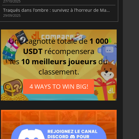
27/10/2025
Traqués dans l’ombre : survivez à l’horreur de Macabre
29/09/2025
Une cagnotte totale de
1 000
USDT
récompensera
les
10 meilleurs joueurs
du
classement.
4 WAYS TO WIN BIG!