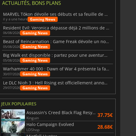
ACTUALITÉS, BONS PLANS
MARVEL Tōkon dévoile ses débuts et sa feuille de route
Gaming News
il y a une heure
Resident Evil: Veronica dépasse déjà 2 millions de wishlists
Gaming News
06/08/2026
6.75
€
15.48
€
Beast of Reincarnation : Game Freak dévoile un nouveau pari
Gaming News
05/08/2026
Big Walk est disponible : partez pour une aventure entre amis
Gaming News
05/08/2026
Warhammer 40 000 : Dawn of War 4 présente la faction des Nécrons
Gaming News
30/07/2026
War WARHAMMER 3
Lies Of P
Le DLC Nioh 3 : Hell Rising est officiellement annoncé
Gaming News
29/07/2026
JEUX POPULAIRES
Assassin's Creed Black Flag Resynced
37.75€
Kinguin
Halo Campaign Evolved
28.68€
LDShop