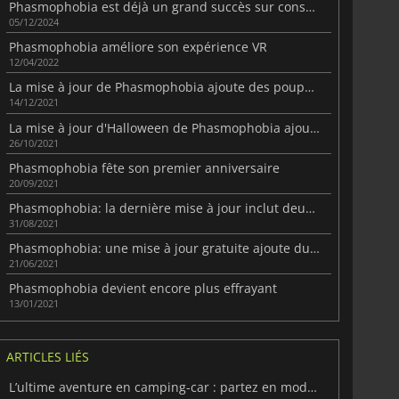
Phasmophobia est déjà un grand succès sur consoles
05/12/2024
Phasmophobia améliore son expérience VR
12/04/2022
La mise à jour de Phasmophobia ajoute des poupées vaudoues et un nouveau fantôme.
14/12/2021
La mise à jour d'Halloween de Phasmophobia ajoute une carte en extérieur.
26/10/2021
Phasmophobia fête son premier anniversaire
20/09/2021
Phasmophobia: la dernière mise à jour inclut deux nouveaux fantômes
31/08/2021
Phasmophobia: une mise à jour gratuite ajoute du nouveau contenu
21/06/2021
Phasmophobia devient encore plus effrayant
13/01/2021
ARTICLES LIÉS
L’ultime aventure en camping-car : partez en mode coop !