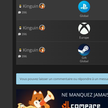
Kinguin
396
Global
Kinguin
396
Europe
Kinguin
396
Gift
Global
Vous pouvez laisser un commentaire ou répondre à un mess