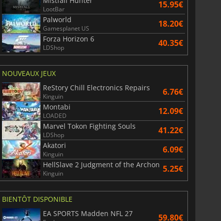
Mistfall Hunter
15.95€
LootBar
Palworld
18.20€
Gamesplanet US
Forza Horizon 6
40.35€
LDShop
NOUVEAUX JEUX
ReStory Chill Electronics Repairs
6.76€
Kinguin
Montabi
12.09€
LOADED
Marvel Tokon Fighting Souls
41.22€
LDShop
Akatori
6.09€
Kinguin
HellSlave 2 Judgment of the Archon
5.25€
Kinguin
BIENTÔT DISPONIBLE
EA SPORTS Madden NFL 27
59.80€