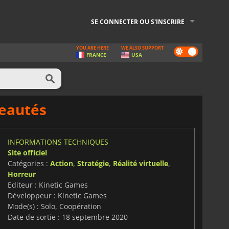
SE CONNECTER OU S'INSCRIRE
YOU ARE HERE
WE ALSO SUPPORT
Dark
FRANCE
USA
mode
veautés
INFORMATIONS TECHNIQUES
Site officiel
Catégories :
Action
,
Stratégie
,
Réalité virtuelle
,
Horreur
Editeur : Kinetic Games
Développeur : Kinetic Games
Mode(s) : Solo, Coopération
Date de sortie : 18 septembre 2020