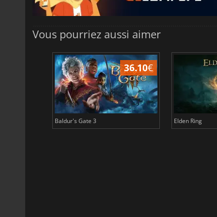
Vous pourriez aussi aimer
45.02
€
36.10
€
Baldur's Gate 3
Elden Ring