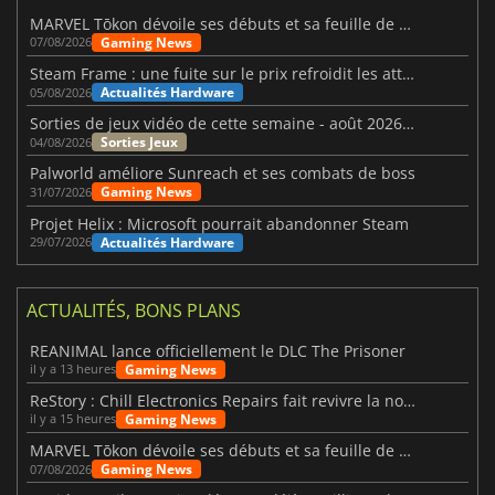
MARVEL Tōkon dévoile ses débuts et sa feuille de route
Gaming News
07/08/2026
Steam Frame : une fuite sur le prix refroidit les attentes VR
Actualités Hardware
05/08/2026
Sorties de jeux vidéo de cette semaine - août 2026 (semaine 32)
Sorties Jeux
04/08/2026
Palworld améliore Sunreach et ses combats de boss
Gaming News
31/07/2026
Projet Helix : Microsoft pourrait abandonner Steam
Actualités Hardware
29/07/2026
ACTUALITÉS, BONS PLANS
REANIMAL lance officiellement le DLC The Prisoner
Gaming News
il y a 13 heures
ReStory : Chill Electronics Repairs fait revivre la nostalgie des années 2000
Gaming News
il y a 15 heures
MARVEL Tōkon dévoile ses débuts et sa feuille de route
Gaming News
07/08/2026