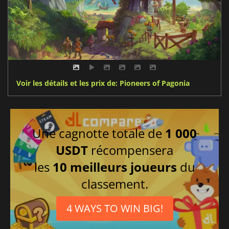
Voir les détails et les prix de: Pioneers of Pagonia
Une cagnotte totale de
1 000
USDT
récompensera
les
10 meilleurs joueurs
du
classement.
4 WAYS TO WIN BIG!