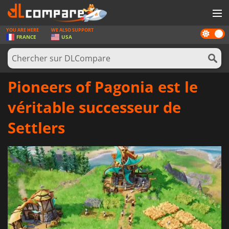
YOU ARE HERE
WE ALSO SUPPORT
Dark
JEUX
FRANCE
USA
mode
CARTES PRÉPAYÉES
LOGICIELS
Pioneers of Pagonia est le
CONCOURS
véritable successeur de
MATÉRIEL
Settlers
NEWS
SE CONNECTER OU S'INSCRIRE