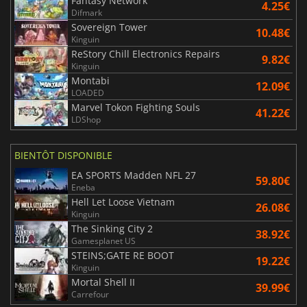
Fantasy Network
4.25€
Difmark
Sovereign Tower
10.48€
Kinguin
ReStory Chill Electronics Repairs
9.82€
Kinguin
Montabi
12.09€
LOADED
Marvel Tokon Fighting Souls
41.22€
LDShop
BIENTÔT DISPONIBLE
EA SPORTS Madden NFL 27
59.80€
Eneba
Hell Let Loose Vietnam
26.08€
Kinguin
The Sinking City 2
38.92€
Gamesplanet US
STEINS;GATE RE BOOT
19.22€
Kinguin
Mortal Shell II
39.99€
Carrefour