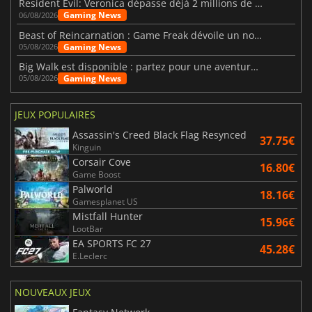
Resident Evil: Veronica dépasse déjà 2 millions de wishlists
Gaming News
06/08/2026
Beast of Reincarnation : Game Freak dévoile un nouveau pari
Gaming News
05/08/2026
Big Walk est disponible : partez pour une aventure entre amis
Gaming News
05/08/2026
JEUX POPULAIRES
Assassin's Creed Black Flag Resynced
37.75€
Kinguin
Corsair Cove
16.80€
Game Boost
Palworld
18.16€
Gamesplanet US
Mistfall Hunter
15.96€
LootBar
EA SPORTS FC 27
45.28€
E.Leclerc
NOUVEAUX JEUX