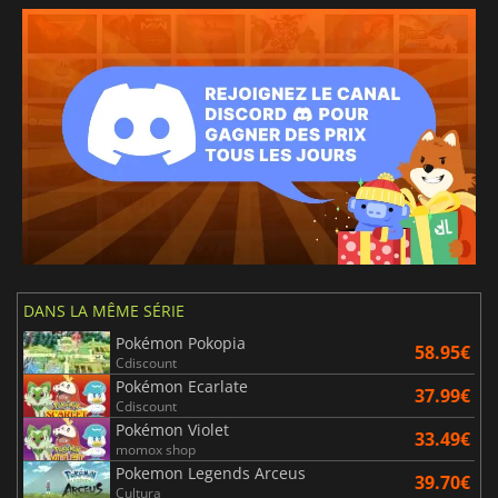
DANS LA MÊME SÉRIE
Pokémon Pokopia
58.95€
Cdiscount
Pokémon Ecarlate
37.99€
Cdiscount
Pokémon Violet
33.49€
momox shop
Pokemon Legends Arceus
39.70€
Cultura