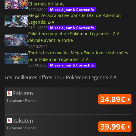
Charmes brillants
12/12/2025
Mises à jour & Correctifs
Mega Zeraora arrive dans le DLC de Pokémon
Legends: Z-A
21/11/2025
Mises à jour & Correctifs
Pokédex complet de Pokémon Légendes : Z-A
dévoilé avant la sortie
14/10/2025
Toutes les nouvelles Méga-Évolutions confirmées
pour Pokémon Légendes : Z-A
30/08/2025
Mises à jour & Correctifs
Les meilleures offres pour Pokémon Legends Z-A
Rakuten
34.89€
Livraison · France
Rakuten
39.99€
Livraison · France