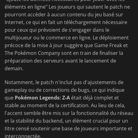
éléments en ligne" Les joueurs qui sautent le patch ne
pourront accéder à aucun contenu du jeu basé sur
Internet, ce qui en fait un téléchargement nécessaire
pour ceux qui prévoient de s'engager dans le
multijoueur ou le commerce en ligne. Le déploiement
précoce de la mise à jour suggère que Game Freak et
The Pokémon Company sont en train de finaliser la
préparation des serveurs avant le lancement de
demain.
Notamment, le patch n'inclut pas d'ajustements de
gameplay ou de corrections de bugs, ce qui indique
que
Pokémon Legends: Z-A
était déjà complet et
stable au moment de la certification. Au lieu de cela,
l'accent semble être mis sur la fonctionnalité du réseau
et la stabilité du backend, un élément crucial pour un
titre censé soutenir une base de joueurs importante et
interconnectée.