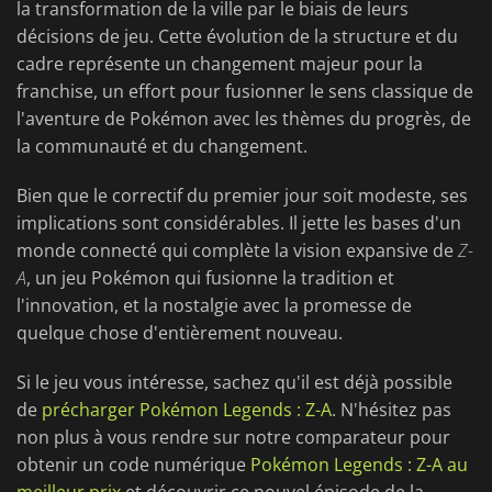
la transformation de la ville par le biais de leurs
décisions de jeu. Cette évolution de la structure et du
cadre représente un changement majeur pour la
franchise, un effort pour fusionner le sens classique de
l'aventure de Pokémon avec les thèmes du progrès, de
la communauté et du changement.
Bien que le correctif du premier jour soit modeste, ses
implications sont considérables. Il jette les bases d'un
monde connecté qui complète la vision expansive de
Z-
A
, un jeu Pokémon qui fusionne la tradition et
l'innovation, et la nostalgie avec la promesse de
quelque chose d'entièrement nouveau.
Si le jeu vous intéresse, sachez qu'il est déjà possible
de
précharger Pokémon Legends : Z-A
. N'hésitez pas
non plus à vous rendre sur notre comparateur pour
obtenir un code numérique
Pokémon Legends : Z-A au