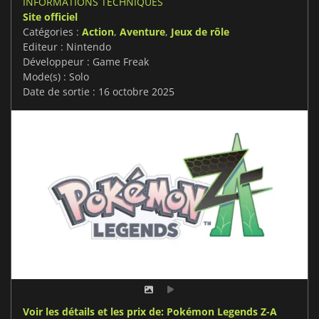
INFORMATIONS TECHNIQUES
Site officiel
Catégories :
Action
,
Aventure
,
Jeux de rôle
Editeur : Nintendo
Développeur : Game Freak
Mode(s) : Solo
Date de sortie : 16 octobre 2025
Voir les détails et les prix de: Pokémon Legends Z-A