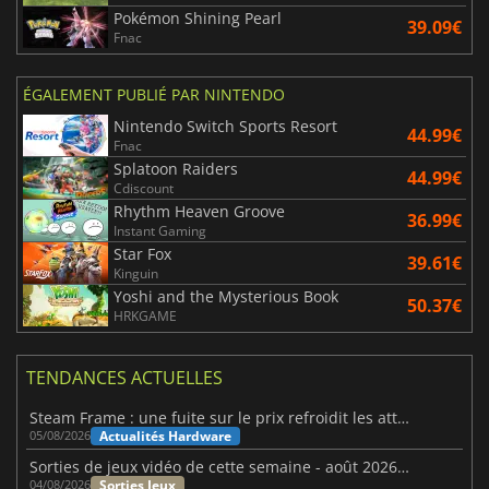
Pokémon Shining Pearl
39.09€
Fnac
ÉGALEMENT PUBLIÉ PAR NINTENDO
Nintendo Switch Sports Resort
44.99€
Fnac
Splatoon Raiders
44.99€
Cdiscount
Rhythm Heaven Groove
36.99€
Instant Gaming
Star Fox
39.61€
Kinguin
Yoshi and the Mysterious Book
50.37€
HRKGAME
TENDANCES ACTUELLES
Steam Frame : une fuite sur le prix refroidit les attentes VR
Actualités Hardware
05/08/2026
Sorties de jeux vidéo de cette semaine - août 2026 (semaine 32)
Sorties Jeux
04/08/2026