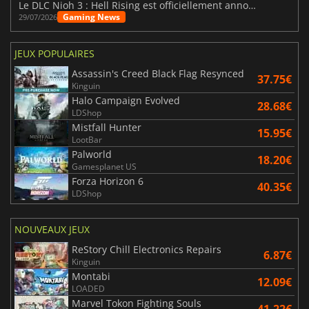
Le DLC Nioh 3 : Hell Rising est officiellement annoncé
Gaming News
29/07/2026
JEUX POPULAIRES
Assassin's Creed Black Flag Resynced
37.75€
Kinguin
Halo Campaign Evolved
28.68€
LDShop
Mistfall Hunter
15.95€
LootBar
Palworld
18.20€
Gamesplanet US
Forza Horizon 6
40.35€
LDShop
NOUVEAUX JEUX
ReStory Chill Electronics Repairs
6.87€
Kinguin
Montabi
12.09€
LOADED
Marvel Tokon Fighting Souls
41.22€