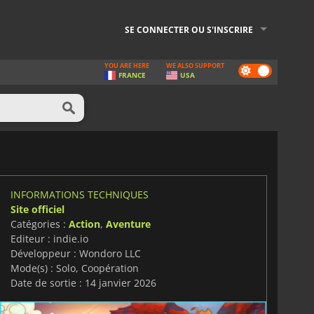
SE CONNECTER OU S'INSCRIRE
YOU ARE HERE
WE ALSO SUPPORT
Dark
FRANCE
USA
mode
INFORMATIONS TECHNIQUES
Site officiel
Catégories :
Action
,
Aventure
Editeur : indie.io
Développeur : Wondoro LLC
Mode(s) : Solo, Coopération
Date de sortie : 14 janvier 2026