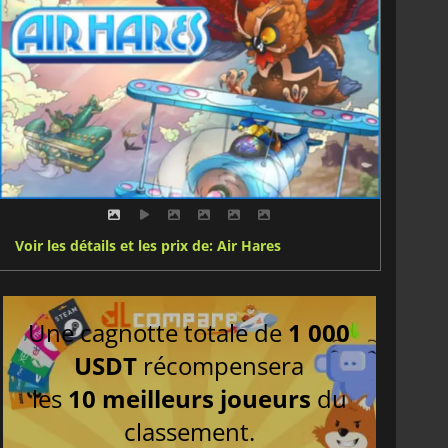
Voir les détails et les prix de: Air Hares
Une cagnotte totale de
1 000
USDT
récompensera
les
10 meilleurs joueurs
du
classement.