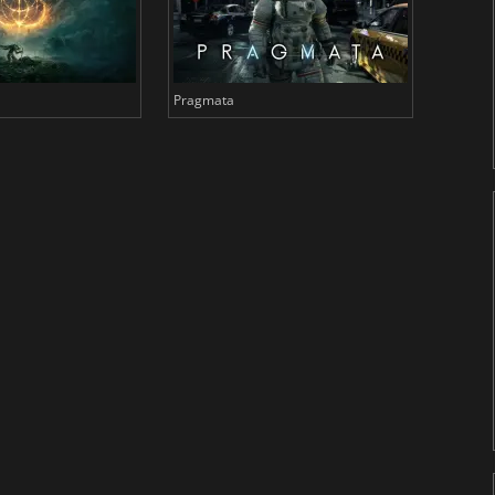
Pragmata
Total 