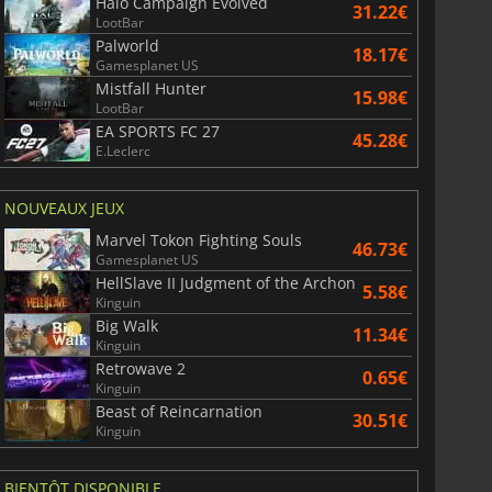
Halo Campaign Evolved
31.22€
LootBar
Palworld
18.17€
Gamesplanet US
Mistfall Hunter
15.98€
War WARHAMMER 3
Lies Of P
LootBar
EA SPORTS FC 27
45.28€
E.Leclerc
NOUVEAUX JEUX
Marvel Tokon Fighting Souls
46.73€
Gamesplanet US
HellSlave II Judgment of the Archon
5.58€
Kinguin
Big Walk
11.34€
Kinguin
Retrowave 2
0.65€
Kinguin
Beast of Reincarnation
30.51€
Kinguin
BIENTÔT DISPONIBLE