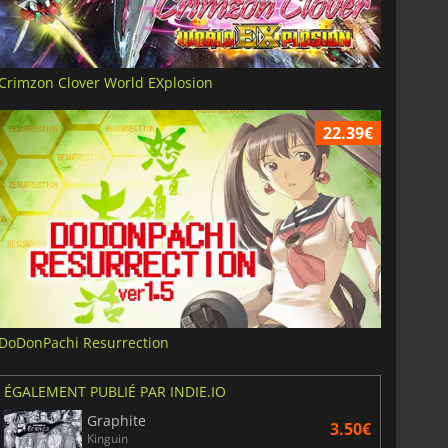
Crimzon Clover World EXplosion
22.39€
DoDonPachi Resurrection
ÉGALEMENT PUBLIÉ PAR INDIE.IO
Graphite
3.50€
Kinguin