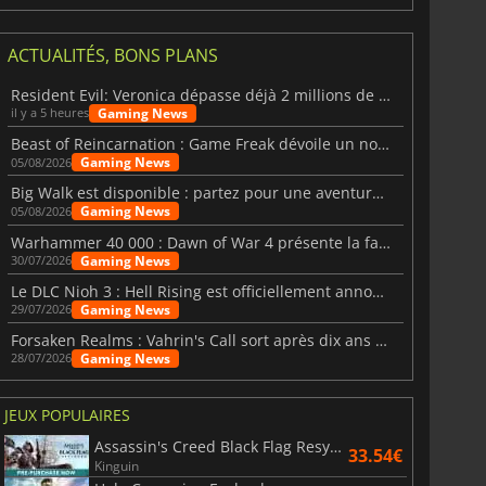
ACTUALITÉS, BONS PLANS
Resident Evil: Veronica dépasse déjà 2 millions de wishlists
Gaming News
il y a 5 heures
Beast of Reincarnation : Game Freak dévoile un nouveau pari
Gaming News
05/08/2026
Big Walk est disponible : partez pour une aventure entre amis
Gaming News
05/08/2026
Warhammer 40 000 : Dawn of War 4 présente la faction des Nécrons
Gaming News
30/07/2026
Le DLC Nioh 3 : Hell Rising est officiellement annoncé
Gaming News
29/07/2026
Forsaken Realms : Vahrin's Call sort après dix ans de développement
Gaming News
28/07/2026
JEUX POPULAIRES
Assassin's Creed Black Flag Resynced
33.54€
6.76
€
15.48
€
Kinguin