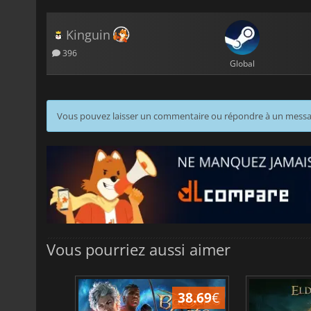
Kinguin
396
Global
Vous pouvez laisser un commentaire ou répondre à un mess
Vous pourriez aussi aimer
50.00
€
38.69
€