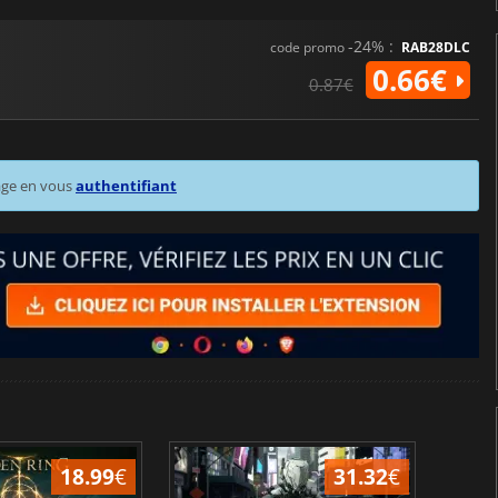
-24% :
code promo
RAB28DLC
0.66€
0.87€
age en vous
authentifiant
18.99
€
31.32
€