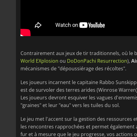
Contrairement aux jeux de tir traditionnels, où l
World EXplosion
ou
DoDonPachi Resurrection
),
Ai
mécanismes de "dépoussiérage des récoltes".
Les joueurs incarnent le capitaine Rabbo Sunskipper
est de survoler des terres arides (Winrose Warre
Les joueurs devront esquiver les vagues d'ennemis
"graines" et leur "eau" vers les tuiles du sol.
Le jeu met l'accent sur la gestion des ressources
les rencontres rapprochées et permet également a
fur et à mesure que le jeu progresse, vos actions o