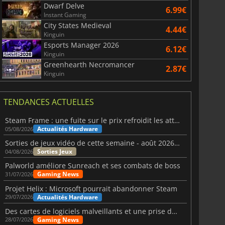
Dwarf Delve
6.99€
Instant Gaming
City States Medieval
4.44€
Kinguin
Esports Manager 2026
6.12€
Kinguin
Greenhearth Necromancer
2.87€
Kinguin
TENDANCES ACTUELLES
Steam Frame : une fuite sur le prix refroidit les attentes VR
Actualités Hardware
05/08/2026
Sorties de jeux vidéo de cette semaine - août 2026 (semaine 32)
Sorties Jeux
04/08/2026
Palworld améliore Sunreach et ses combats de boss
Gaming News
31/07/2026
Projet Helix : Microsoft pourrait abandonner Steam
Actualités Hardware
29/07/2026
Des cartes de logiciels malveillants et une prise de contrôle de Discord ont touché Meccha Chameleon
Gaming News
28/07/2026