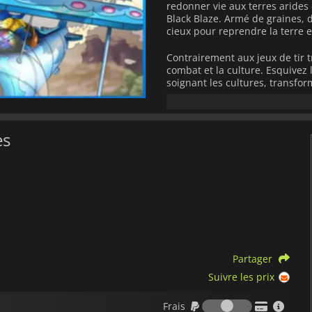
redonner vie aux terres arides
Black Blaze. Armé de graines, 
cieux pour reprendre la terre 
Contrairement aux jeux de tir t
combat et la culture. Esquivez
soignant les cultures, transfo
prospères. Chaque mission requi
lui-même fait partie du défi. L
profondeur et de la variété à c
es
Le jeu est compatible avec le 
en incarnant Dirk Doggo, le f
participerez à des batailles aé
affronterez l'espiègle Gale Ga
un monde vibrant et fantaisis
une terre autrefois dévastée.
Avec son gameplay accessible,
saisissant,
Air Hares
offre une 
Partager
Suivre les prix
Frais
Frais