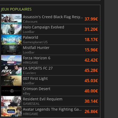
JEUX POPULAIRES
Assassin's Creed Black Flag Resynced
37.99€
Cdiscount
Halo Campaign Evolved
31.20€
LootBar
Palworld
18.17€
Gamesplanet US
Mistfall Hunter
6.75
€
15.48
€
15.96€
LootBar
Forza Horizon 6
42.42€
HRKGAME
EA SPORTS FC 27
45.28€
E.Leclerc
War WARHAMMER 3
Lies Of P
007 First Light
45.03€
LootBar
Crimson Desert
40.00€
eBay
Resident Evil Requiem
30.14€
GAMESEAL
Avatar Legends The Fighting Game
26.86€
HRKGAME