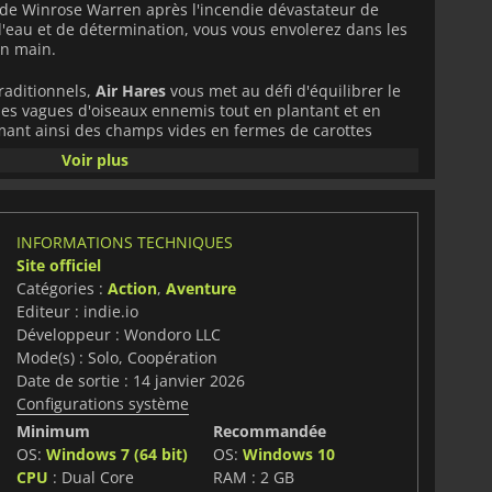
 de Winrose Warren après l'incendie dévastateur de
d'eau et de détermination, vous vous envolerez dans les
en main.
raditionnels,
Air Hares
vous met au défi d'équilibrer le
 les vagues d'oiseaux ennemis tout en plantant et en
rmant ainsi des champs vides en fermes de carottes
ert à la fois précision et stratégie, car l'environnement
Voir plus
e mélange unique d'action et d'agriculture ajoute de la
haque vol.
mode coopératif, ce qui vous permet de rejoindre un ami
INFORMATIONS TECHNIQUES
idèle compagnon du capitaine Rabbo. Ensemble, vous
Site officiel
riennes en écran partagé, protégerez vos récoltes et
Catégories :
Action
,
Aventure
ng. Un jeu d'action de haut en bas au rythme effréné dans
te où chaque graine semée apporte une nouvelle vie à
Editeur : indie.io
Développeur : Wondoro LLC
Mode(s) : Solo, Coopération
 son histoire ludique et son monde visuellement
Date de sortie : 14 janvier 2026
expérience amusante aux joueurs de tous âges.
Configurations système
Minimum
Recommandée
OS:
Windows 7 (64 bit)
OS:
Windows 10
CPU
: Dual Core
RAM : 2 GB