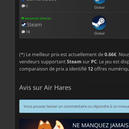
0
Global
MAGASIN OFFICIEL
Steam
18
Global
(*) Le meilleur prix est actuellement de
0.66€
. Nou
vendeurs supportant
Steam
sur
PC
. Le jeu est di
comparaison de prix a identifié
12
offres numériq
Avis sur Air Hares
Vous pouvez laisser un commentaire ou répondre à un mess