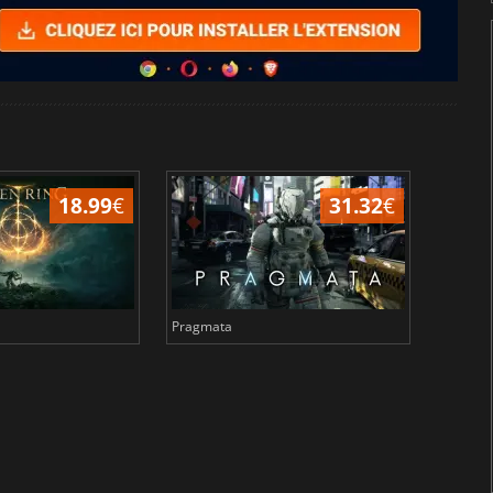
18.99
€
31.32
€
Pragmata
Total 