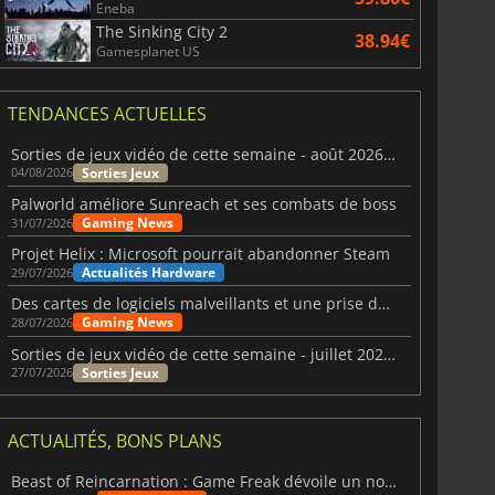
Eneba
The Sinking City 2
38.94€
Gamesplanet US
TENDANCES ACTUELLES
Sorties de jeux vidéo de cette semaine - août 2026 (semaine 32)
Sorties Jeux
04/08/2026
Palworld améliore Sunreach et ses combats de boss
Gaming News
31/07/2026
Projet Helix : Microsoft pourrait abandonner Steam
Actualités Hardware
29/07/2026
Des cartes de logiciels malveillants et une prise de contrôle de Discord ont touché Meccha Chameleon
Gaming News
28/07/2026
Sorties de jeux vidéo de cette semaine - juillet 2026 (semaine 31)
Sorties Jeux
27/07/2026
ACTUALITÉS, BONS PLANS
Beast of Reincarnation : Game Freak dévoile un nouveau pari