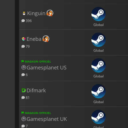
Kinguin
396
Global
Eneba
79
Global
MAGASIN OFFICIEL
Gamesplanet US
6
Global
Difmark
81
Global
MAGASIN OFFICIEL
Gamesplanet UK
7
Global