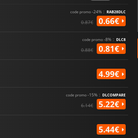
-24% :
code promo
RAB28DLC
0.66€
0.87€
-8% :
code promo
DLC8
0.81€
0.88€
4.99€
-15% :
code promo
DLCOMPARE
5.22€
6.14€
5.44€