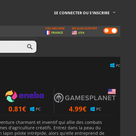
SE CONNECTER OU S'INSCRIRE
YOU ARE HERE
WE ALSO SUPPORT
Dark
FRANCE
USA
mode
PC
0.81
€
4.99
€
PC
PC
venture charmant et inventif qui allie des combats
es d'agriculture créatifs. Entrez dans la peau du
 lapin pilote intrépide, alors qu'elle entreprend de