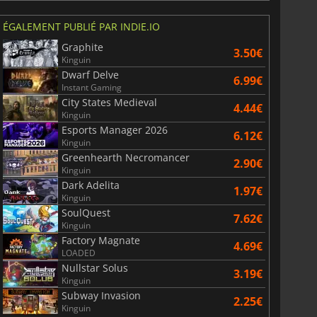
ÉGALEMENT PUBLIÉ PAR INDIE.IO
Graphite
3.50€
Kinguin
Dwarf Delve
6.99€
Instant Gaming
City States Medieval
4.44€
Kinguin
Esports Manager 2026
6.12€
Kinguin
Greenhearth Necromancer
2.90€
Kinguin
Dark Adelita
1.97€
Kinguin
SoulQuest
7.62€
Kinguin
Factory Magnate
4.69€
LOADED
Nullstar Solus
3.19€
Kinguin
Subway Invasion
2.25€
Kinguin