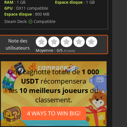
RAM
: 1 GB
Espace disque
: 1 GB
GPU
: DX11 compatible
Espace disque
: 800 MB
Steam Deck:
Compatible
Note des
utilisateurs
Moyenne :
0
/
5
(
0
votes)
Une cagnotte totale de
1 000
USDT
récompensera
les
10 meilleurs joueurs
du
classement.
4 WAYS TO WIN BIG!