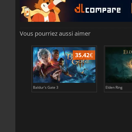
Vous pourriez aussi aimer
45.03
€
35.42
€
Baldur's Gate 3
Elden Ring